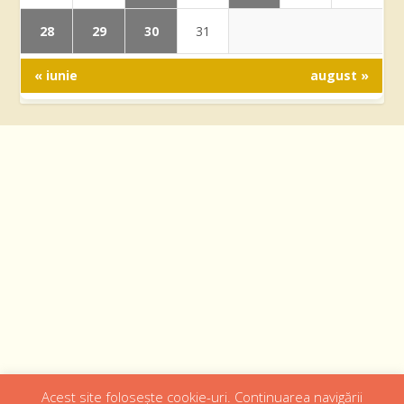
28
29
30
31
« iunie
august »
Acest site folosește cookie-uri. Continuarea navigării