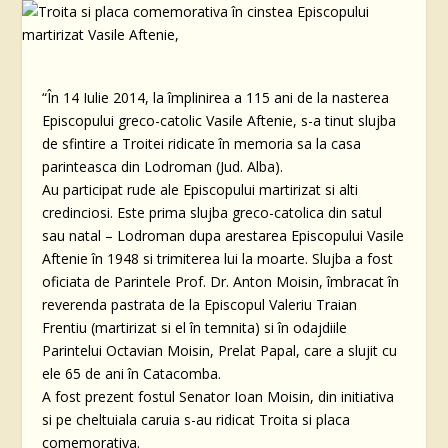
“În 14 Iulie 2014, la împlinirea a 115 ani de la nasterea
Episcopului greco-catolic Vasile Aftenie, s-a tinut slujba
de sfintire a Troitei ridicate în memoria sa la casa
parinteasca din Lodroman (Jud. Alba).
Au participat rude ale Episcopului martirizat si alti
credinciosi. Este prima slujba greco-catolica din satul
sau natal – Lodroman dupa arestarea Episcopului Vasile
Aftenie în 1948 si trimiterea lui la moarte. Slujba a fost
oficiata de Parintele Prof. Dr. Anton Moisin, îmbracat în
reverenda pastrata de la Episcopul Valeriu Traian
Frentiu (martirizat si el în temnita) si în odajdiile
Parintelui Octavian Moisin, Prelat Papal, care a slujit cu
ele 65 de ani în Catacomba.
A fost prezent fostul Senator Ioan Moisin, din initiativa
si pe cheltuiala caruia s-au ridicat Troita si placa
comemorativa.