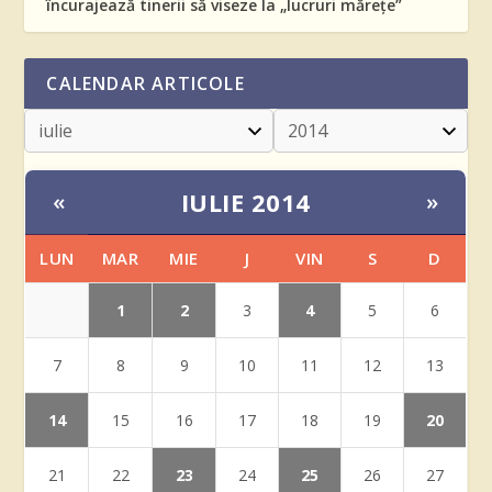
încurajează tinerii să viseze la „lucruri mărețe”
CALENDAR ARTICOLE
IULIE 2014
«
»
LUN
MAR
MIE
J
VIN
S
D
1
2
4
3
5
6
7
8
9
10
11
12
13
14
20
15
16
17
18
19
23
25
21
22
24
26
27