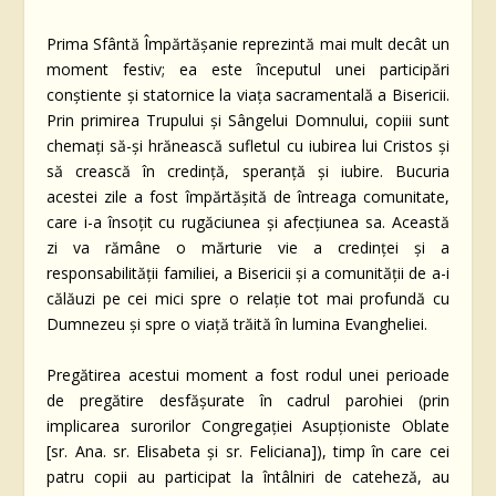
Prima Sfântă Împărtășanie reprezintă mai mult decât un
moment festiv; ea este începutul unei participări
conștiente și statornice la viața sacramentală a Bisericii.
Prin primirea Trupului și Sângelui Domnului, copiii sunt
chemați să-și hrănească sufletul cu iubirea lui Cristos și
să crească în credință, speranță și iubire. Bucuria
acestei zile a fost împărtășită de întreaga comunitate,
care i-a însoțit cu rugăciunea și afecțiunea sa. Această
zi va rămâne o mărturie vie a credinței și a
responsabilității familiei, a Bisericii și a comunității de a-i
călăuzi pe cei mici spre o relație tot mai profundă cu
Dumnezeu și spre o viață trăită în lumina Evangheliei.
Pregătirea acestui moment a fost rodul unei perioade
de pregătire desfășurate în cadrul parohiei (prin
implicarea surorilor Congregației Asupționiste Oblate
[sr. Ana. sr. Elisabeta și sr. Feliciana]), timp în care cei
patru copii au participat la întâlniri de cateheză, au