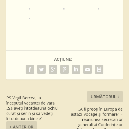
ACȚIUNE:
URMĂTORUL
PS Virgil Bercea, la
începutul vacanței de vară:
„Să aveți întotdeauna ochiul
„A fi preoți în Europa de
curat și senin și să vedeți
astăzi: vocație și formare” –
întotdeauna binele”
reuniunea secretarilor
generali ai Conferințelor
ANTERIOR