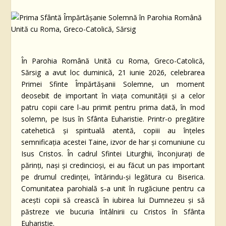
În Parohia Română Unită cu Roma, Greco-Catolică,
Sărsig a avut loc duminică, 21 iunie 2026, celebrarea
Primei Sfinte Împărtășanii Solemne, un moment
deosebit de important în viața comunității și a celor
patru copii care l-au primit pentru prima dată, în mod
solemn, pe Isus în Sfânta Euharistie. Printr-o pregătire
catehetică și spirituală atentă, copiii au înțeles
semnificația acestei Taine, izvor de har și comuniune cu
Isus Cristos. În cadrul Sfintei Liturghii, înconjurați de
părinți, nași și credincioși, ei au făcut un pas important
pe drumul credinței, întărindu-și legătura cu Biserica.
Comunitatea parohială s-a unit în rugăciune pentru ca
acești copii să crească în iubirea lui Dumnezeu și să
păstreze vie bucuria întâlnirii cu Cristos în Sfânta
Euharistie.