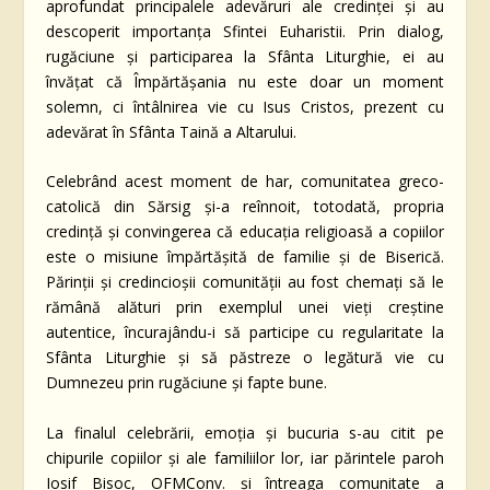
aprofundat principalele adevăruri ale credinței și au
descoperit importanța Sfintei Euharistii. Prin dialog,
rugăciune și participarea la Sfânta Liturghie, ei au
învățat că Împărtășania nu este doar un moment
solemn, ci întâlnirea vie cu Isus Cristos, prezent cu
adevărat în Sfânta Taină a Altarului.
Celebrând acest moment de har, comunitatea greco-
catolică din Sărsig și-a reînnoit, totodată, propria
credință și convingerea că educația religioasă a copiilor
este o misiune împărtășită de familie și de Biserică.
Părinții și credincioșii comunității au fost chemați să le
rămână alături prin exemplul unei vieți creștine
autentice, încurajându-i să participe cu regularitate la
Sfânta Liturghie și să păstreze o legătură vie cu
Dumnezeu prin rugăciune și fapte bune.
La finalul celebrării, emoția și bucuria s-au citit pe
chipurile copiilor și ale familiilor lor, iar părintele paroh
Iosif Bisoc, OFMConv. și întreaga comunitate a