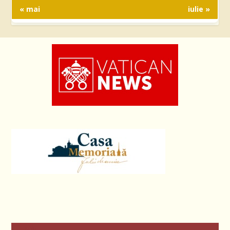
« mai
iulie »