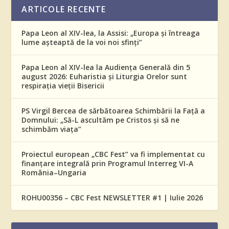
ARTICOLE RECENTE
Papa Leon al XIV-lea, la Assisi: „Europa și întreaga
lume așteaptă de la voi noi sfinți”
Papa Leon al XIV-lea la Audiența Generală din 5
august 2026: Euharistia și Liturgia Orelor sunt
respirația vieții Bisericii
PS Virgil Bercea de sărbătoarea Schimbării la Față a
Domnului: „Să-L ascultăm pe Cristos și să ne
schimbăm viața”
Proiectul european „CBC Fest” va fi implementat cu
finanțare integrală prin Programul Interreg VI-A
România–Ungaria
ROHU00356 – CBC Fest NEWSLETTER #1 | Iulie 2026