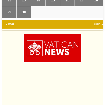
22
23
24
25
26
27
28
29
30
« mai
iulie »