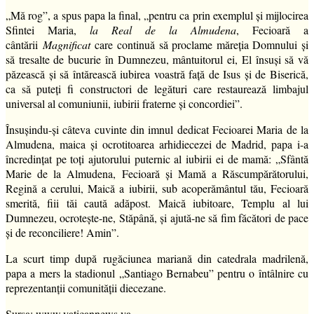
„Mă rog”, a spus papa la final, „pentru ca prin exemplul și mijlocirea
Sfintei Maria,
la Real de la Almudena
, Fecioară a
cântării
Magnificat
care continuă să proclame măreția Domnului și
să tresalte de bucurie în Dumnezeu, mântuitorul ei, El însuși să vă
păzească și să întărească iubirea voastră față de Isus și de Biserică,
ca să puteți fi constructori de legături care restaurează limbajul
universal al comuniunii, iubirii fraterne și concordiei”.
Însușindu-și câteva cuvinte din imnul dedicat Fecioarei Maria de la
Almudena, maica și ocrotitoarea arhidiecezei de Madrid, papa i-a
încredințat pe toți ajutorului puternic al iubirii ei de mamă: „Sfântă
Marie de la Almudena, Fecioară și Mamă a Răscumpărătorului,
Regină a cerului, Maică a iubirii, sub acoperământul tău, Fecioară
smerită, fiii tăi caută adăpost. Maică iubitoare, Templu al lui
Dumnezeu, ocrotește-ne, Stăpână, și ajută-ne să fim făcători de pace
și de reconciliere! Amin”.
La scurt timp după rugăciunea mariană din catedrala madrilenă,
papa a mers la stadionul „Santiago Bernabeu” pentru o întâlnire cu
reprezentanții comunității diecezane.
Sursa: www.vaticannews.va