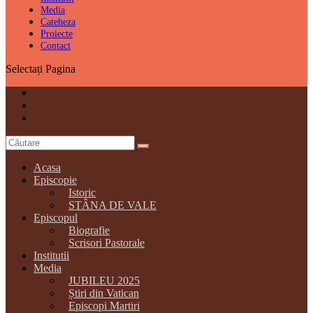
Media
Cateheza
Proiecte
Contact
Selectați Pagina
Acasa
Episcopie
Istoric
STÂNA DE VALE
Episcopul
Biografie
Scrisori Pastorale
Institutii
Media
JUBILEU 2025
Știri din Vatican
Episcopi Martiri