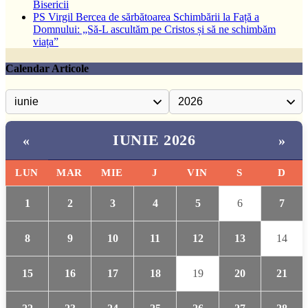
Bisericii
PS Virgil Bercea de sărbătoarea Schimbării la Față a
Domnului: „Să-L ascultăm pe Cristos și să ne schimbăm
viața”
Calendar Articole
IUNIE 2026
«
»
LUN
MAR
MIE
J
VIN
S
D
1
2
3
4
5
6
7
8
9
10
11
12
13
14
15
16
17
18
19
20
21