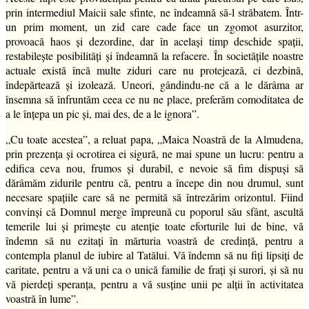
prin intermediul Maicii sale sfinte, ne îndeamnă să-l străbatem. Într-
un prim moment, un zid care cade face un zgomot asurzitor,
provoacă haos și dezordine, dar în același timp deschide spații,
restabilește posibilități și îndeamnă la refacere. În societățile noastre
actuale există încă multe ziduri care nu protejează, ci dezbină,
îndepărtează și izolează. Uneori, gândindu-ne că a le dărâma ar
însemna să înfruntăm ceea ce nu ne place, preferăm comoditatea de
a le înțepa un pic și, mai des, de a le ignora”.
„Cu toate acestea”, a reluat papa, „Maica Noastră de la Almudena,
prin prezența și ocrotirea ei sigură, ne mai spune un lucru: pentru a
edifica ceva nou, frumos și durabil, e nevoie să fim dispuși să
dărâmăm zidurile pentru că, pentru a începe din nou drumul, sunt
necesare spațiile care să ne permită să întrezărim orizontul. Fiind
convinși că Domnul merge împreună cu poporul său sfânt, ascultă
temerile lui și primește cu atenție toate eforturile lui de bine, vă
îndemn să nu ezitați în mărturia voastră de credință, pentru a
contempla planul de iubire al Tatălui. Vă îndemn să nu fiți lipsiți de
caritate, pentru a vă uni ca o unică familie de frați și surori, și să nu
vă pierdeți speranța, pentru a vă susține unii pe alții în activitatea
voastră în lume”.