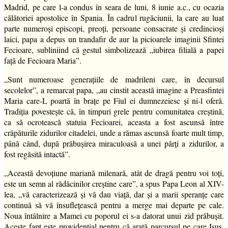
Madrid, pe care l-a condus în seara de luni, 8 iunie a.c., cu ocazia
călătoriei apostolice în Spania. În cadrul rugăciunii, la care au luat
parte numeroși episcopi, preoți, persoane consacrate și credincioși
laici, papa a depus un trandafir de aur la picioarele imaginii Sfintei
Fecioare, subliniind că gestul simbolizează „iubirea filială a papei
față de Fecioara Maria”.
„Sunt numeroase generațiile de madrileni care, în decursul
secolelor”, a remarcat papa, „au cinstit această imagine a Preasfintei
Maria care-L poartă în brațe pe Fiul ei dumnezeiesc și ni-l oferă.
Tradiția povestește că, în timpuri grele pentru comunitatea creștină,
ca să ocrotească statuia Fecioarei, aceasta a fost ascunsă între
crăpăturile zidurilor citadelei, unde a rămas ascunsă foarte mult timp,
până când, după prăbușirea miraculoasă a unei părți a zidurilor, a
fost regăsită intactă”.
„Această devoțiune mariană milenară, atât de dragă pentru voi toți,
este un semn al rădăcinilor creștine care”, a spus Papa Leon al XIV-
lea, „vă caracterizează și vă dau viață, dar și a marii speranțe care
continuă să vă însuflețească pentru a merge mai departe pe cale.
Noua întâlnire a Mamei cu poporul ei s-a datorat unui zid prăbușit.
Aceste fapt este providențial pentru că arată parcursul pe care Isus,