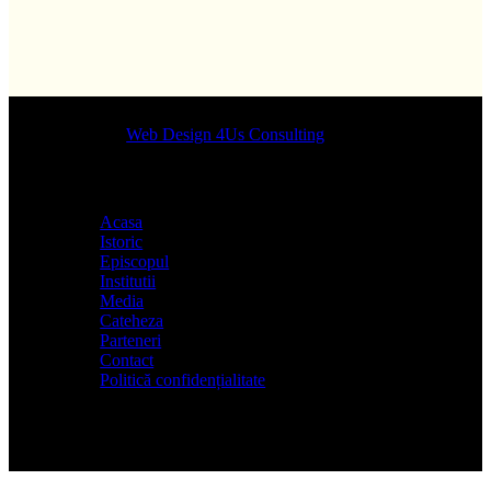
Designed by
Web Design 4Us Consulting
|
Acasa
Istoric
Episcopul
Institutii
Media
Cateheza
Parteneri
Contact
Politică confidențialitate