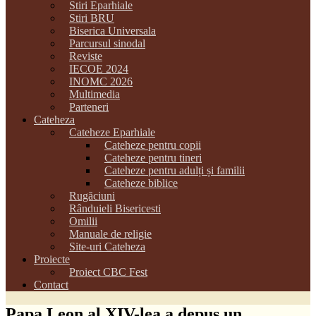
Stiri Eparhiale
Stiri BRU
Biserica Universala
Parcursul sinodal
Reviste
IECOE 2024
INOMC 2026
Multimedia
Parteneri
Cateheza
Cateheze Eparhiale
Cateheze pentru copii
Cateheze pentru tineri
Cateheze pentru adulți și familii
Cateheze biblice
Rugăciuni
Rânduieli Bisericesti
Omilii
Manuale de religie
Site-uri Cateheza
Proiecte
Proiect CBC Fest
Contact
Papa Leon al XIV-lea a depus un