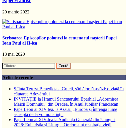
Papei Francisc
20 martie 2022
Scrisoarea Episcopilor polonezi la centenarul nașterii Papei
Ioan Paul al II-lea
13 mai 2020
Caută
după:
Articole recente
Sfânta Tereza Benedicta a Crucii, sărbătorită astăzi: o viață în
căutarea Adevărului
INVITAȚIE la Hramul Sanctuarului Eparhial „Adormirea
Maicii Domnului” din Oradea, în Anul Jubiliar Franciscan
Papa Leon al XIV-lea, la Assisi: „Europa și întreaga lume
așteaptă de la voi noi sfinți”
Papa Leon al XIV-lea la Audiența Generală din 5 august
2026: Euharistia și Liturgia Orelor sunt respirația vieții