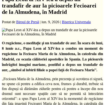
trandafir de aur la picioarele Fecioarei
de la Almudena, în Madrid
Postat de
Biroul de Presă
|
iun. 9, 2026
|
Biserica Universala
O rugăciune, o meditație și un trandafir de aur. În seara de luni,
8 iunie a.c., Papa Leon al XIV-lea a condus un moment de
rugăciune la Fecioara Maria de la Almudena, în catedrala din
Madrid, cu ocazia călătoriei apostolice în Spania. La picioarele
îndrăgitei imagini mariane, pontiful a depus un trandafir de
aur, „simbol al iubirii filiale a papei față de Fecioara Maria”.
„Fecioara Maria de la Almudena, prin prezența și ocrotirea ei sigură,
ne spune că pentru a edifica ceva nou, frumos și durabil, trebuie să
fim dispuși să dărâmăm zidurile pentru că pentru a începe din nou
drumul sunt necesare spațiile care să ne permită să întrezărim
orizontul”: a spus Papa Leon al XIV-lea la momentul de rugăciune
din fața imaginii Fecioarei Maria de la Almudena, în catedrala din