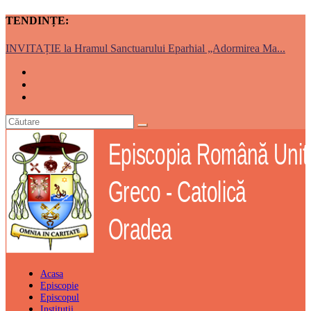
TENDINȚE:
INVITAȚIE la Hramul Sanctuarului Eparhial „Adormirea Ma...
Acasa
Episcopie
Episcopul
Institutii