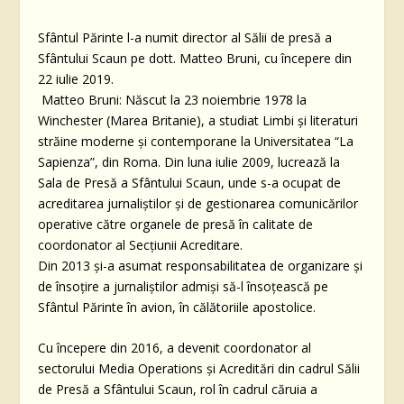
Sfântul Părinte l-a numit director al Sălii de presă a
Sfântului Scaun pe dott. Matteo Bruni, cu începere din
22 iulie 2019.
Matteo Bruni:
Născut la 23 noiembrie 1978 la
Winchester (Marea Britanie), a studiat
Limbi și literaturi
străine
moderne şi contemporane la Universitatea “La
Sapienza”, din Roma. Din luna iulie 2009, lucrează la
Sala de Presă a Sfântului Scaun, unde s-a ocupat de
acreditarea jurnaliştilor şi de gestionarea comunicărilor
operative către organele de presă în calitate de
coordonator al Secţiunii Acreditare.
Din 2013 şi-a asumat responsabilitatea de organizare şi
de însoţire a jurnaliştilor admişi să-l însoţească pe
Sfântul Părinte în avion, în călătoriile apostolice.
Cu începere din 2016, a devenit coordonator al
sectorului Media Operations şi Acreditări din cadrul Sălii
de Presă a Sfântului Scaun, rol în cadrul căruia a