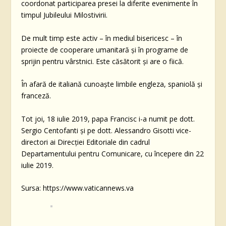
coordonat participarea presei la diferite evenimente în
timpul Jubileului Milostivirii.
De mult timp este activ – în mediul bisericesc – în
proiecte de cooperare umanitară şi în programe de
sprijin pentru vârstnici. Este căsătorit şi are o fiică.
În afară de italiană cunoaşte limbile engleza, spaniolă şi
franceză.
Tot joi, 18 iulie 2019, papa Francisc i-a numit pe dott.
Sergio Centofanti şi pe dott. Alessandro Gisotti vice-
directori ai Direcţiei Editoriale din cadrul
Departamentului pentru Comunicare, cu începere din 22
iulie 2019.
Sursa: https://www.vaticannews.va