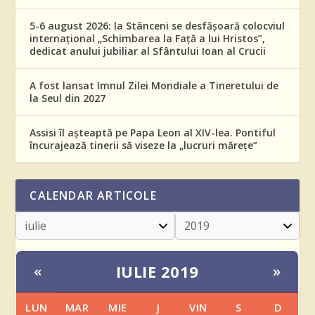
5-6 august 2026: la Stânceni se desfășoară colocviul
internațional „Schimbarea la Față a lui Hristos”,
dedicat anului jubiliar al Sfântului Ioan al Crucii
A fost lansat Imnul Zilei Mondiale a Tineretului de
la Seul din 2027
Assisi îl așteaptă pe Papa Leon al XIV-lea. Pontiful
încurajează tinerii să viseze la „lucruri mărețe”
CALENDAR ARTICOLE
IULIE 2019
«
»
LUN
MAR
MIE
J
VIN
S
D