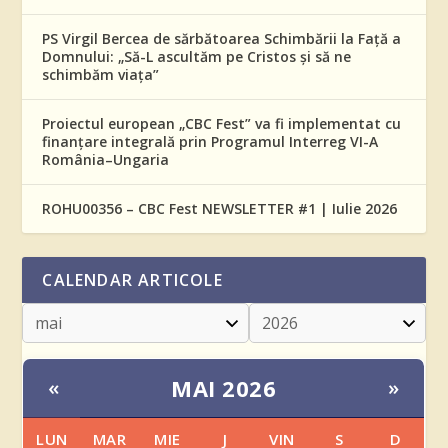
PS Virgil Bercea de sărbătoarea Schimbării la Față a
Domnului: „Să-L ascultăm pe Cristos și să ne
schimbăm viața”
Proiectul european „CBC Fest” va fi implementat cu
finanțare integrală prin Programul Interreg VI-A
România–Ungaria
ROHU00356 – CBC Fest NEWSLETTER #1 | Iulie 2026
CALENDAR ARTICOLE
MAI 2026
«
»
LUN
MAR
MIE
J
VIN
S
D