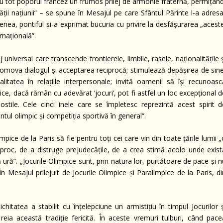
ru tot poporul francez un frumos prilej de armonie fraternă, permițând
tății națiunii” – se spune în Mesajul pe care Sfântul Părinte l-a adres
nea, pontiful și-a exprimat bucuria cu privire la desfășurarea „aceste
rnațională”.
universal care transcende frontierele, limbile, rasele, naționalitățile 
promova dialogul și acceptarea reciprocă; stimulează depășirea de sine
ialitatea în relațiile interpersonale; invită oamenii să își recunoasc
impice, dacă rămân cu adevărat ‘jocuri’, pot fi astfel un loc excepțional 
 ostile. Cele cinci inele care se împletesc reprezintă acest spirit d
tul olimpic și competiția sportivă în general”.
pice de la Paris să fie pentru toți cei care vin din toate țările lumii 
proc, de a distruge prejudecățile, de a crea stimă acolo unde exist
 ură”. „Jocurile Olimpice sunt, prin natura lor, purtătoare de pace și 
 Mesajul prilejuit de Jocurile Olimpice și Paralimpice de la Paris, di
hitatea a stabilit cu înțelepciune un armistițiu în timpul Jocurilor ș
ia această tradiție fericită. În aceste vremuri tulburi, când pace