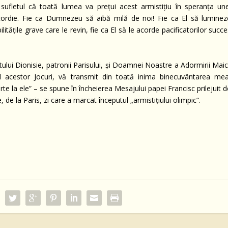
sufletul că toată lumea va prețui acest armistițiu în speranța une
oncordie. Fie ca Dumnezeu să aibă milă de noi! Fie ca El să luminez
litățile grave care le revin, fie ca El să le acorde pacificatorilor succ
tului Dionisie, patronii Parisului, și Doamnei Noastre a Adormirii Maic
 al acestor Jocuri, vă transmit din toată inima binecuvântarea mea
rte la ele” – se spune în încheierea Mesajului papei Francisc prilejuit 
e, de la Paris, zi care a marcat începutul „armistițiului olimpic”.