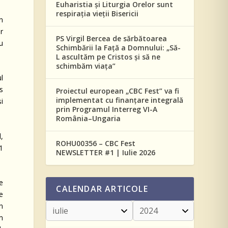
Euharistia și Liturgia Orelor sunt
respirația vieții Bisericii
în
or
PS Virgil Bercea de sărbătoarea
cu
Schimbării la Față a Domnului: „Să-
L ascultăm pe Cristos și să ne
schimbăm viața”
l
s
Proiectul european „CBC Fest” va fi
implementat cu finanțare integrală
i
prin Programul Interreg VI-A
România–Ungaria
,
ROHU00356 – CBC Fest
1
NEWSLETTER #1 | Iulie 2026
de
CALENDAR ARTICOLE
re
în
im