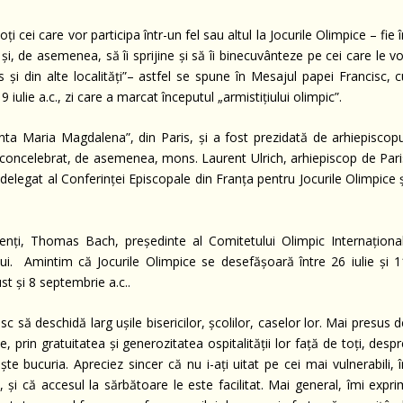
i cei care vor participa într-un fel sau altul la Jocurile Olimpice – fie 
 și, de asemenea, să îi sprijine și să îi binecuvânteze pe cei care le v
is și din alte localități”– astfel se spune în Mesajul papei Francisc, 
19 iulie a.c., zi care a marcat începutul „armistițiului olimpic”.
ânta Maria Magdalena”, din Paris, și a fost prezidată de arhiepiscopu
u concelebrat, de asemenea, mons. Laurent Ulrich, arhiepiscop de Pari
elegat al Conferinței Episcopale din Franța pentru Jocurile Olimpice ș
enți, Thomas Bach, președinte al Comitetului Olimpic Internațional
ui. Amintim că Jocurile Olimpice se desefășoară între 26 iulie și 1
st și 8 septembrie a.c..
c să deschidă larg ușile bisericilor, școlilor, caselor lor. Mai presus 
, prin gratuitatea și generozitatea ospitalității lor față de toți, desp
ște bucuria. Apreciez sincer că nu i-ați uitat pe cei mai vulnerabili, 
ă, și că accesul la sărbătoare le este facilitat. Mai general, îmi expr