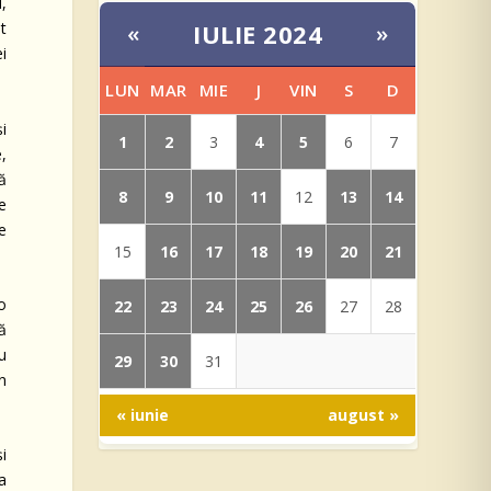
,
IULIE 2024
at
«
»
i
LUN
MAR
MIE
J
VIN
S
D
și
1
2
4
5
3
6
7
,
ă
8
9
10
11
13
14
12
de
e
16
17
18
19
20
21
15
„o
22
23
24
25
26
27
28
ă
nu
29
30
31
n
« iunie
august »
i
a