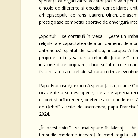
speranța că organizarea acestor Jocuri va fi pent
dincolo de diferențe și opoziții, consolidarea uni
arhiepiscopului de Paris, Laurent Ulrich. De aseme
prestigioase competiții sportive de anvergură inte
„Sportul” – se continuă în Mesaj – „este un limbaj 
religiile; are capacitatea de a uni oamenii, de a 
antrenează spiritul de sacrificiu, încurajează lo
propriile limite și valoarea celorlalți. Jocurile Ol
întâlnire între popoare, chiar și între cele mai
fraternitate care trebuie să caracterizeze evenimen
Papa Francisc își exprimă speranța ca Jocurile Olim
ocazie de a se descoperi și de a se aprecia reci
dispreț și neîncredere, prietenie acolo unde există
de război” – scrie, de asemenea, papa Francisc în
2024.
„În acest spirit”– se mai spune în Mesaj – „Antic
timpurile moderne încearcă în mod regulat să re