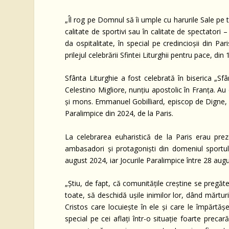
„Îl rog pe Domnul să îi umple cu harurile Sale pe toț
calitate de sportivi sau în calitate de spectatori –
da ospitalitate, în special pe credincioșii din Par
prilejul celebrării Sfintei Liturghii pentru pace, din 
Sfânta Liturghie a fost celebrată în biserica „Sf
Celestino Migliore, nunțiu apostolic în Franța. A
și mons. Emmanuel Gobilliard, episcop de Digne, d
Paralimpice din 2024, de la Paris.
La celebrarea euharistică de la Paris erau prez
ambasadori și protagoniști din domeniul sportul
august 2024, iar Jocurile Paralimpice între 28 augu
„Știu, de fapt, că comunitățile creștine se pregătes
toate, să deschidă ușile inimilor lor, dând mărturie
Cristos care locuiește în ele și care le împărtășe
special pe cei aflați într-o situație foarte precar