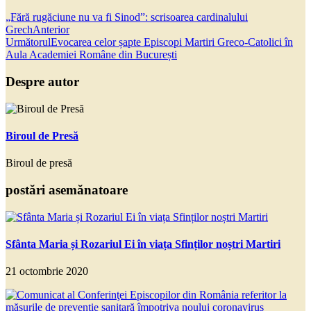
„Fără rugăciune nu va fi Sinod”: scrisoarea cardinalului
Grech
Anterior
Următorul
Evocarea celor șapte Episcopi Martiri Greco-Catolici în
Aula Academiei Române din București
Despre autor
Biroul de Presă
Biroul de presă
postări asemănatoare
Sfânta Maria și Rozariul Ei în viața Sfinților noștri Martiri
21 octombrie 2020