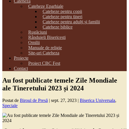
Cateheza
Cateheze Eparhiale
Cateheze pentru copii
Cateheze pentru tineri
Cateheze pentru adulți și familii
Cateheze biblice
Rugăciuni
Rânduieli Bisericesti
Omilii
Manuale de religie
Site-uri Cateheza
Proiecte
Proiect CBC Fest
Contact
Au fost publicate temele Zile Mondiale
ale Tineretului 2023 și 2024
Postat de
Biroul de Presă
|
sept. 27, 2023
|
Biserica Universala
,
Speciale