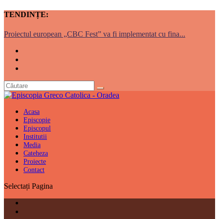
TENDINȚE:
Proiectul european „CBC Fest” va fi implementat cu fina...
Acasa
Episcopie
Episcopul
Institutii
Media
Cateheza
Proiecte
Contact
Selectați Pagina