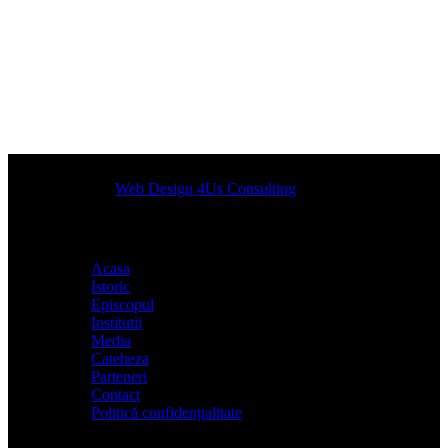
Designed by
Web Design 4Us Consulting
|
Acasa
Istoric
Episcopul
Institutii
Media
Cateheza
Parteneri
Contact
Politică confidențialitate