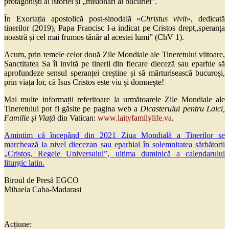
protagoniști ai istoriei și „misionari ai bucuriei”.
În Exortația apostolică post-sinodală «
Christus vivit
», dedicată
tinerilor (2019), Papa Francisc l-a indicat pe Cristos drept„speranța
noastră și cel mai frumos tânăr al acestei lumi” (ChV 1).
Acum, prin temele celor două Zile Mondiale ale Tineretului viitoare,
Sanctitatea Sa îi invită pe tinerii din fiecare dieceză sau eparhie să
aprofundeze sensul speranței creștine și să mărturisească bucuroși,
prin viața lor, că Isus Cristos este viu și domnește!
Mai multe informații referitoare la următoarele Zile Mondiale ale
Tineretului pot fi găsite pe pagina web a
D
icasterului pentru
Laici
,
Familie și Viață
din Vatican:
www.laityfamilylife.va
.
Amintim că începând din 2021 Ziua Mondială a Tinerilor se
marchează la nivel diecezan sau eparhial în solemnitatea sărbătorii
„Cristos, Regele Universului”, ultima duminică a calendarului
liturgic latin.
Biroul de Presă EGCO
Mihaela Caba-Madarasi
Acțiune: