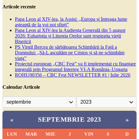
Articole recente
Papa Leon al XIV-lea, la Assisi: „Europa și întreaga lume
așteaptă de la voi noi sfinți”
Papa Leon al XIV-lea la Audiența Generală din 5 august
2026: Euharistia și Liturgia Orelor sunt respirația vieții
Bisericii
PS Virgil Bercea de sărbătoarea Schimbării la Față a
Domnului: „Să-L ascultăm pe Cristos și să ne schimbăm
viața”
Proiectul european „CBC Fest” va fi implementat cu finanțare
integrală prin Programul Interreg VI-A România–Ungaria
ROHU00356 – CBC Fest NEWSLETTER #1 | Iulie 2026
Calendar Articole
SEPTEMBRIE 2023
«
»
LUN
MAR
MIE
J
VIN
S
D