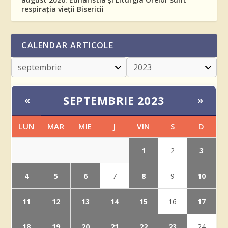
respirația vieții Bisericii
CALENDAR ARTICOLE
SEPTEMBRIE 2023
«
»
LUN
MAR
MIE
J
VIN
S
D
1
3
2
4
5
6
8
10
7
9
11
12
13
14
15
17
16
18
19
20
21
22
23
24