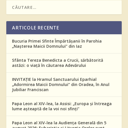
ARTICOLE RECENTE
Bucuria Primei Sfinte Împărtășanii în Parohia
„Nașterea Maicii Domnului” din Iaz
Sfânta Tereza Benedicta a Crucii, sărbătorită
astăzi: o viață în căutarea Adevărului
INVITAȚIE la Hramul Sanctuarului Eparhial
„Adormirea Maicii Domnului” din Oradea, în Anul
Jubiliar Franciscan
Papa Leon al XIV-lea, la Assisi: „Europa și întreaga
lume așteaptă de la voi noi sfinți”
Papa Leon al XIV-lea la Audiența Generală din 5
august 2026: Euharistia și Liturgia Orelor sunt