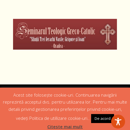
Designed by
Web Design 4Us Consulting
|
Acest site folosește cookie-uri. Continuarea navigării
reprezintă acceptul dvs. pentru utilizarea lor. Pentru mai multe
detalii privind gestionarea preferințelor privind cookie-uri,
Acasa
Istoric
Episcopul
Institutii
Media
Cateheza
Parteneri
Contact
vedeți Politica de utillizare cookie-uri..
De acord
Politică confidențialitate
Citeste mai mult