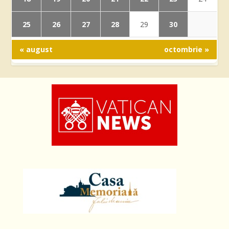
25
26
27
28
30
29
« august
octombrie »