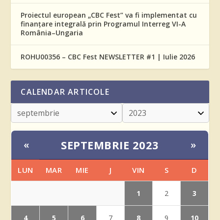
Proiectul european „CBC Fest” va fi implementat cu
finanțare integrală prin Programul Interreg VI-A
România–Ungaria
ROHU00356 – CBC Fest NEWSLETTER #1 | Iulie 2026
CALENDAR ARTICOLE
SEPTEMBRIE 2023
«
»
LUN
MAR
MIE
J
VIN
S
D
1
3
2
4
5
6
8
10
7
9