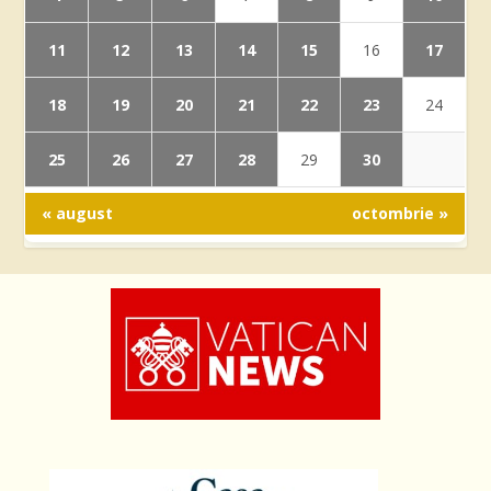
11
12
13
14
15
17
16
18
19
20
21
22
23
24
25
26
27
28
30
29
« august
octombrie »