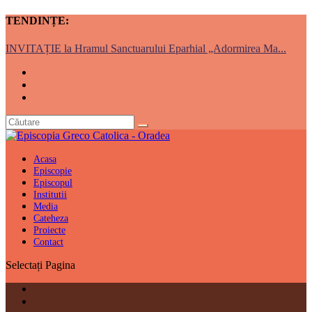
TENDINȚE:
INVITAȚIE la Hramul Sanctuarului Eparhial „Adormirea Ma...
Acasa
Episcopie
Episcopul
Institutii
Media
Cateheza
Proiecte
Contact
Selectați Pagina