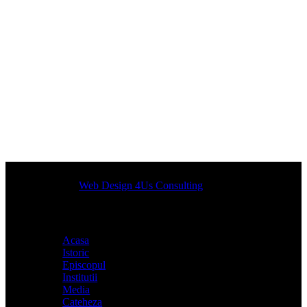
Designed by
Web Design 4Us Consulting
|
Acasa
Istoric
Episcopul
Institutii
Media
Cateheza