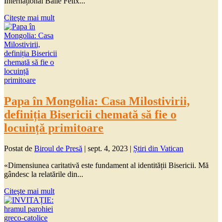
Internațional Băile Felix...
Citeşte mai mult
Papa în Mongolia: Casa Milostivirii,
definiția Bisericii chemată să fie o
locuință primitoare
Postat de
Biroul de Presă
|
sept. 4, 2023
|
Știri din Vatican
«Dimensiunea caritativă este fundament al identității Bisericii. Mă
gândesc la relatările din...
Citeşte mai mult