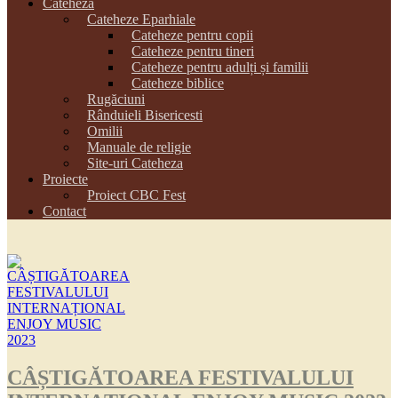
Cateheza
Cateheze Eparhiale
Cateheze pentru copii
Cateheze pentru tineri
Cateheze pentru adulți și familii
Cateheze biblice
Rugăciuni
Rânduieli Bisericesti
Omilii
Manuale de religie
Site-uri Cateheza
Proiecte
Proiect CBC Fest
Contact
CÂȘTIGĂTOAREA FESTIVALULUI