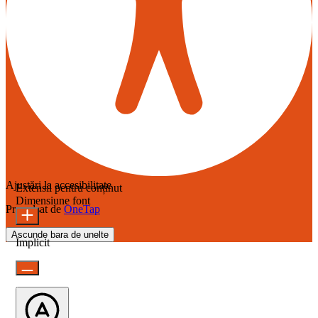
Ajustări la accesibilitate
Extensii pentru conținut
Dimensiune font
Propulsat de
OneTap
Ascunde bara de unelte
Implicit