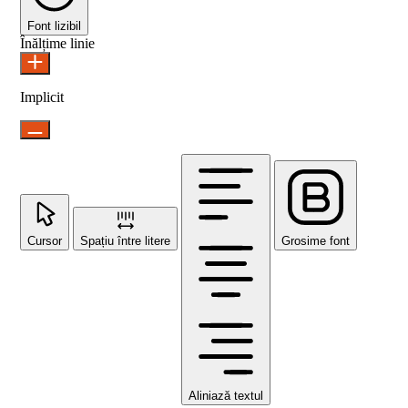
Font lizibil
Înălțime linie
Implicit
Cursor
Spațiu între litere
Grosime font
Aliniază textul