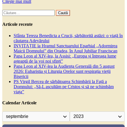
Citeşte mai mult
Caută
după:
Articole recente
Sfânta Tereza Benedicta a Crucii, sărbătorită astăzi: o viață în
căutarea Adevărului
INVITAȚIE la Hramul Sanctuarului Eparhial „Adormirea
Maicii Domnului” din Oradea, în Anul Jubiliar Franciscan
Papa Leon al XIV-lea, la Assisi: „Europa și întreaga lume
așteaptă de la voi noi sfinți”
Papa Leon al XIV-lea la Audiența Generală din 5 august
2026: Euharistia și Liturgia Orelor sunt respirația vieții
Bisericii
PS Virgil Bercea de sărbătoarea Schimbării la Față a
Domnului: „Să-L ascultăm pe Cristos și să ne schimbăm
viața”
Calendar Articole