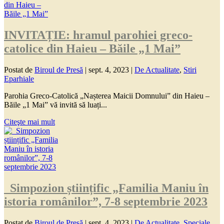
INVITAȚIE: hramul parohiei greco-
catolice din Haieu – Băile „1 Mai”
Postat de
Biroul de Presă
|
sept. 4, 2023
|
De Actualitate
,
Stiri
Eparhiale
Parohia Greco-Catolică „Nașterea Maicii Domnului” din Haieu –
Băile „1 Mai” vă invită să luați...
Citeşte mai mult
Simpozion științific „Familia Maniu în
istoria românilor”, 7-8 septembrie 2023
Postat de
Biroul de Presă
|
sept. 4, 2023
|
De Actualitate
,
Speciale
,