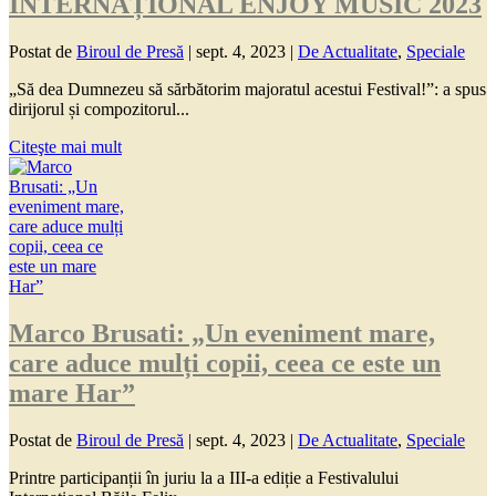
INTERNAȚIONAL ENJOY MUSIC 2023
Postat de
Biroul de Presă
|
sept. 4, 2023
|
De Actualitate
,
Speciale
„Să dea Dumnezeu să sărbătorim majoratul acestui Festival!”: a spus
dirijorul și compozitorul...
Citeşte mai mult
Marco Brusati: „Un eveniment mare,
care aduce mulți copii, ceea ce este un
mare Har”
Postat de
Biroul de Presă
|
sept. 4, 2023
|
De Actualitate
,
Speciale
Printre participanții în juriu la a III-a ediție a Festivalului