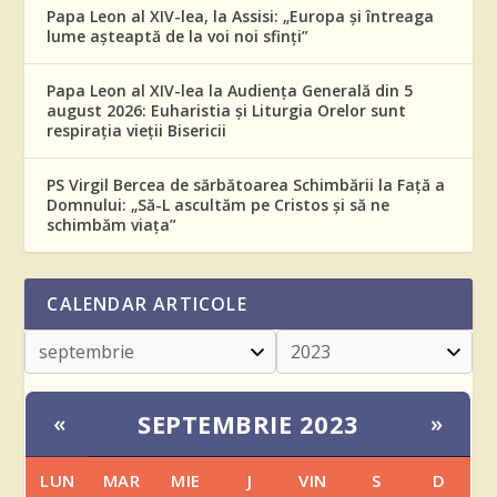
Papa Leon al XIV-lea, la Assisi: „Europa și întreaga
lume așteaptă de la voi noi sfinți”
Papa Leon al XIV-lea la Audiența Generală din 5
august 2026: Euharistia și Liturgia Orelor sunt
respirația vieții Bisericii
PS Virgil Bercea de sărbătoarea Schimbării la Față a
Domnului: „Să-L ascultăm pe Cristos și să ne
schimbăm viața”
CALENDAR ARTICOLE
SEPTEMBRIE 2023
«
»
LUN
MAR
MIE
J
VIN
S
D