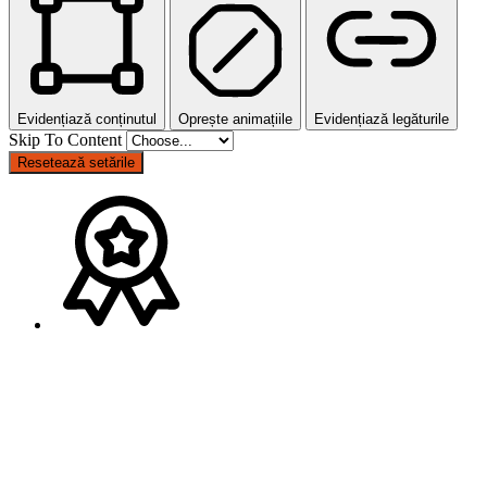
Evidențiază conținutul
Oprește animațiile
Evidențiază legăturile
Skip To Content
Resetează setările