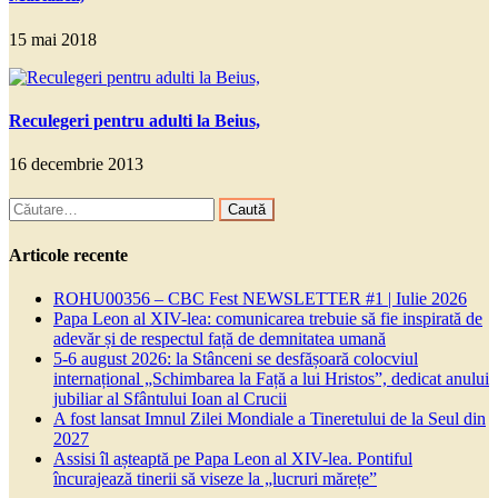
15 mai 2018
Reculegeri pentru adulti la Beius,
16 decembrie 2013
Caută
după:
Articole recente
ROHU00356 – CBC Fest NEWSLETTER #1 | Iulie 2026
Papa Leon al XIV-lea: comunicarea trebuie să fie inspirată de
adevăr și de respectul față de demnitatea umană
5-6 august 2026: la Stânceni se desfășoară colocviul
internațional „Schimbarea la Față a lui Hristos”, dedicat anului
jubiliar al Sfântului Ioan al Crucii
A fost lansat Imnul Zilei Mondiale a Tineretului de la Seul din
2027
Assisi îl așteaptă pe Papa Leon al XIV-lea. Pontiful
încurajează tinerii să viseze la „lucruri mărețe”