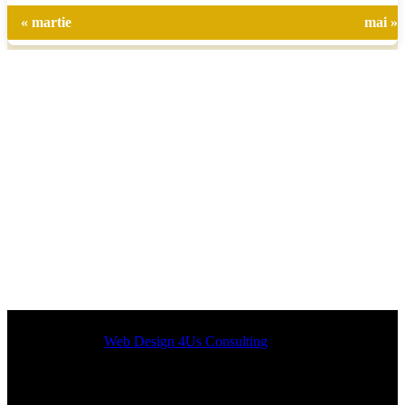
« martie
mai »
Designed by
Web Design 4Us Consulting
|