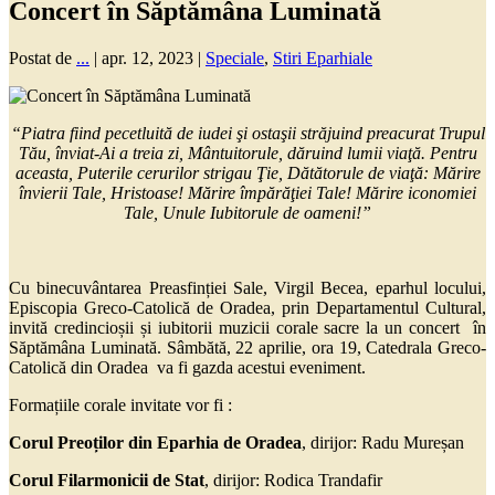
Concert în Săptămâna Luminată
Postat de
...
|
apr. 12, 2023
|
Speciale
,
Stiri Eparhiale
“Piatra fiind pecetluită de iudei şi ostaşii străjuind preacurat Trupul
Tău, înviat-Ai a treia zi, Mântuitorule, dăruind lumii viaţă. Pentru
aceasta, Puterile cerurilor strigau Ţie, Dătătorule de viaţă: Mărire
învierii Tale, Hristoase! Mărire împărăţiei Tale! Mărire iconomiei
Tale, Unule Iubitorule de oameni!”
Cu binecuvântarea Preasfinției Sale, Virgil Becea, eparhul locului,
Episcopia Greco-Catolică de Oradea, prin Departamentul Cultural,
invită credincioșii și iubitorii muzicii corale sacre la un concert în
Săptămâna Luminată. Sâmbătă, 22 aprilie, ora 19, Catedrala Greco-
Catolică din Oradea va fi gazda acestui eveniment.
Formațiile corale invitate vor fi :
Corul Preoților din Eparhia de Oradea
, dirijor: Radu Mureșan
Corul Filarmonicii de Stat
, dirijor: Rodica Trandafir