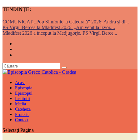
TENDINȚE:
COMUNICAT „Pop Simfonic la Catedrală” 2026: Andra și di...
PS Virgil Bercea la Mladifest 2026: „Am venit la izvor....
Mladifest 2026 a început la Medjugorje. PS Virgil Berce...
Acasa
Episcopie
Episcopul
Institutii
Media
Cateheza
Proiecte
Contact
Selectați Pagina