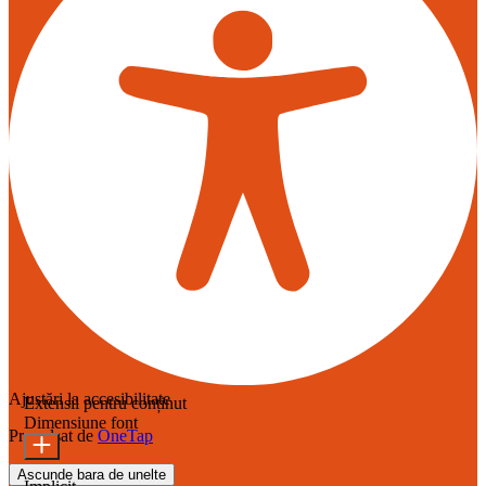
Ajustări la accesibilitate
Extensii pentru conținut
Dimensiune font
Propulsat de
OneTap
Ascunde bara de unelte