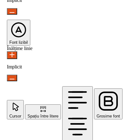
Implicit
Font lizibil
Înălțime linie
Implicit
Cursor
Spațiu între litere
Grosime font