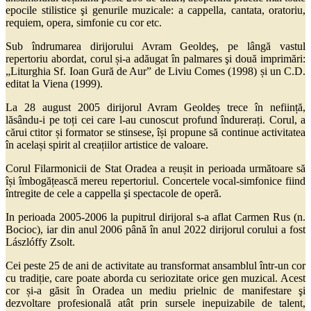
epocile stilistice şi genurile muzicale: a cappella, cantata, oratoriu,
requiem, opera, simfonie cu cor etc.
Sub îndrumarea dirijorului Avram Geoldeş, pe lângă vastul
repertoriu abordat, corul și-a adăugat în palmares şi două imprimări:
„Liturghia Sf. Ioan Gură de Aur” de Liviu Comes (1998) și un C.D.
editat la Viena (1999).
La 28 august 2005 dirijorul Avram Geoldeș trece în neființă,
lăsându-i pe toți cei care l-au cunoscut profund îndurerați. Corul, a
cărui ctitor și formator se stinsese, își propune să continue activitatea
în același spirit al creațiilor artistice de valoare.
Corul Filarmonicii de Stat Oradea a reușit in perioada următoare să
își îmbogățească mereu repertoriul. Concertele vocal-simfonice fiind
întregite de cele a cappella şi spectacole de operă.
In perioada 2005-2006 la pupitrul dirijoral s-a aflat Carmen Rus (n.
Bocioc), iar din anul 2006 până în anul 2022 dirijorul corului a fost
Lászlóffy Zsolt.
Cei peste 25 de ani de activitate au transformat ansamblul într-un cor
cu tradiție, care poate aborda cu seriozitate orice gen muzical. Acest
cor și-a găsit în Oradea un mediu prielnic de manifestare şi
dezvoltare profesională atât prin sursele inepuizabile de talent,