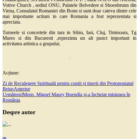
Votive Church , sediul ONU, Palatele Belvedere si Shoenbrunn din
Viena, Consulatul Romaniei din Bonn si sunt doar cateva dintre cele
mai importante actiuni in care Romania a fost reprezentata si
apreciata.
Turneele si concertele din tara in Sibiu, Iasi, Cluj, Timisoara, Tg
Mures si din Bucuresti ,reprezinta un alt punct important in
activitatea artistica a grupului.
Acțiune:
Zi de Reculegere Spirituală pentru copiii și tinerii din Protopopiatul
Beiuș
Anterior
Următorul
Mons. Miguel Maury Buendía și-a încheiat misiunea în
România
Despre autor
...