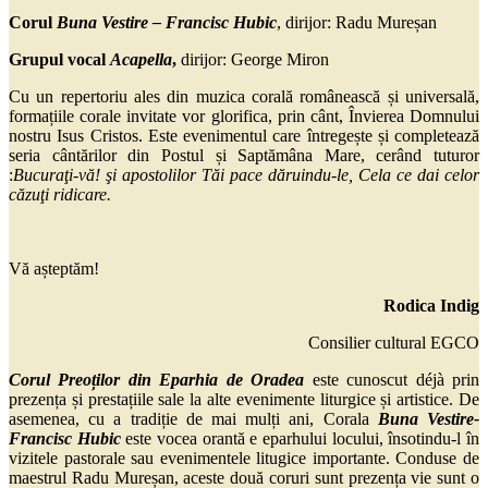
Corul
Buna Vestire – Francisc Hubic
, dirijor: Radu Mureșan
Grupul vocal
Acapella
,
dirijor: George Miron
Cu un repertoriu ales din muzica corală românească și universală,
formațiile corale invitate vor glorifica, prin cânt, Învierea Domnului
nostru Isus Cristos. Este evenimentul care întregește și completează
seria cântărilor din Postul și Saptămâna Mare, cerând tuturor
:
Bucuraţi-vă! şi apostolilor Tăi pace dăruindu-le, Cela ce dai celor
căzuţi ridicare.
Vă așteptăm!
Rodica Indig
Consilier cultural EGCO
Corul Preoților din Eparhia de Oradea
este cunoscut déjà prin
prezența și prestațiile sale la alte evenimente liturgice și artistice. De
asemenea, cu a tradiție de mai mulți ani, Corala
Buna Vestire-
Francisc Hubic
este vocea orantă e eparhului locului, însotindu-l în
vizitele pastorale sau evenimentele litugice importante. Conduse de
maestrul Radu Mureșan, aceste două coruri sunt prezența vie sunt o