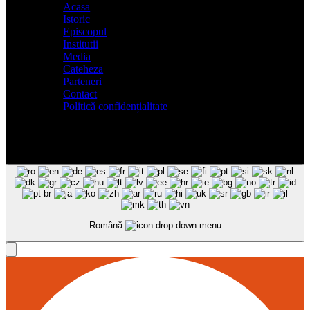
Acasa
Istoric
Episcopul
Institutii
Media
Cateheza
Parteneri
Contact
Politică confidențialitate
Română