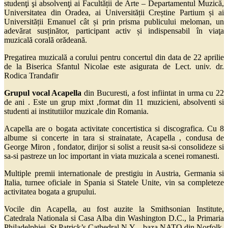
studenţi şi absolvenţi ai Facultății de Arte – Departamentul Muzică,
Universitatea din Oradea, ai Universității Creștine Partium și ai
Universității Emanuel cât și prin prisma publicului meloman, un
adevărat susținător, participant activ și indispensabil în viaţa
muzicală corală orădeană.
Pregatirea muzicală a corului pentru concertul din data de 22 aprilie
de la Biserica Sfantul Nicolae este asigurata de Lect. univ. dr.
Rodica Trandafir
Grupul vocal Acapella
din Bucuresti, a fost infiintat in urma cu 22
de ani . Este un grup mixt ,format din 11 muzicieni, absolventi si
studenti ai institutiilor muzicale din Romania.
Acapella are o bogata activitate concertistica si discografica. Cu 8
albume si concerte in tara si strainatate, Acapella , condusa de
George Miron , fondator, dirijor si solist a reusit sa-si consolideze si
sa-si pastreze un loc important in viata muzicala a scenei romanesti.
Multiple premii internationale de prestigiu in Austria, Germania si
Italia, turnee oficiale in Spania si Statele Unite, vin sa completeze
activitatea bogata a grupului.
Vocile din Acapella, au fost auzite la Smithsonian Institute,
Catedrala Nationala si Casa Alba din Washington D.C., la Primaria
Philadelphiei, St.Patrick’s Cathedral N.Y. , baza NATO din Norfolk,