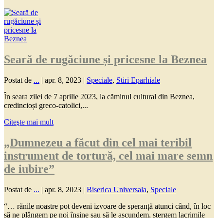
Seară de rugăciune și pricesne la Beznea
Postat de
...
|
apr. 8, 2023
|
Speciale
,
Stiri Eparhiale
În seara zilei de 7 aprilie 2023, la căminul cultural din Beznea,
credincioși greco-catolici,...
Citeşte mai mult
„Dumnezeu a făcut din cel mai teribil
instrument de tortură, cel mai mare semn
de iubire”
Postat de
...
|
apr. 8, 2023
|
Biserica Universala
,
Speciale
“… rănile noastre pot deveni izvoare de speranță atunci când, în loc
să ne plângem pe noi înșine sau să le ascundem, ștergem lacrimile