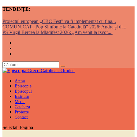
TENDINȚE:
Proiectul european „CBC Fest” va fi implementat cu fina...
COMUNICAT „Pop Simfonic la Catedrală” 2026: Andra și di...
PS Virgil Bercea la Mladifest 2026: „Am venit la izvor....
Acasa
Episcopie
Episcopul
Institutii
Media
Cateheza
Proiecte
Contact
Selectați Pagina