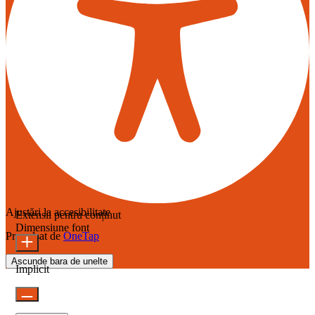
Ajustări la accesibilitate
Extensii pentru conținut
Dimensiune font
Propulsat de
OneTap
Ascunde bara de unelte
Implicit