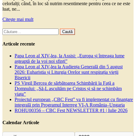
celorlalți; când, în loc să nutrim resentimente pentru ceea ce ne este
luat, ne...
Citeşte mai mult
Caută
după:
Articole recente
Papa Leon al XIV-lea, la Assisi: „Europa și întreaga lume
așteaptă de la voi noi sfinți”
Papa Leon al XIV-lea la Audiența Generală din 5 august
2026: Euharistia și Liturgia Orelor sunt respirația vieții
Bisericii
PS Virgil Bercea de sărbătoarea Schimbării la Față a
Domnului: „Să-L ascultăm pe Cristos și să ne schimbăm
viața”
Proiectul european „CBC Fest” va fi implementat cu finanțare
integrală prin Programul Interreg VI-A România–Ungaria
ROHU00356 – CBC Fest NEWSLETTER #1 | Iulie 2026
Calendar Articole