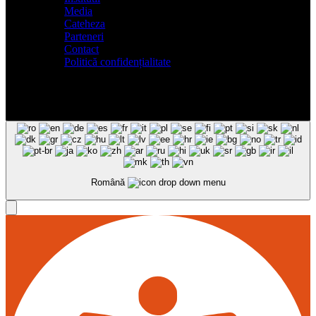
Media
Cateheza
Parteneri
Contact
Politică confidențialitate
Română