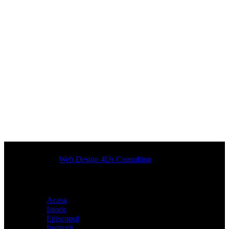
Designed by
Web Design 4Us Consulting
|
Acasa
Istoric
Episcopul
Institutii