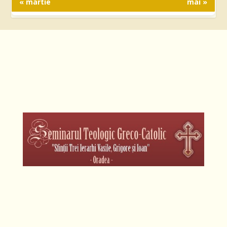
« martie
mai »