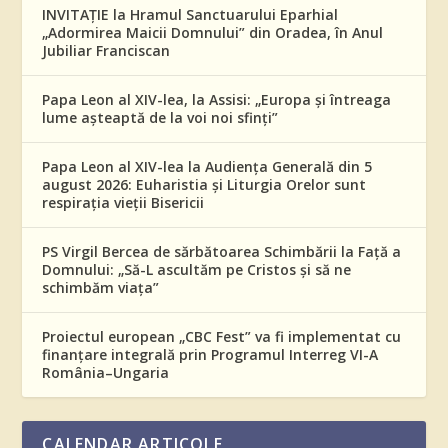
INVITAȚIE la Hramul Sanctuarului Eparhial
„Adormirea Maicii Domnului” din Oradea, în Anul
Jubiliar Franciscan
Papa Leon al XIV-lea, la Assisi: „Europa și întreaga
lume așteaptă de la voi noi sfinți”
Papa Leon al XIV-lea la Audiența Generală din 5
august 2026: Euharistia și Liturgia Orelor sunt
respirația vieții Bisericii
PS Virgil Bercea de sărbătoarea Schimbării la Față a
Domnului: „Să-L ascultăm pe Cristos și să ne
schimbăm viața”
Proiectul european „CBC Fest” va fi implementat cu
finanțare integrală prin Programul Interreg VI-A
România–Ungaria
CALENDAR ARTICOLE