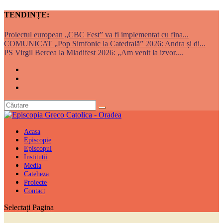
TENDINȚE:
Proiectul european „CBC Fest” va fi implementat cu fina...
COMUNICAT „Pop Simfonic la Catedrală” 2026: Andra și di...
PS Virgil Bercea la Mladifest 2026: „Am venit la izvor....
Acasa
Episcopie
Episcopul
Institutii
Media
Cateheza
Proiecte
Contact
Selectați Pagina