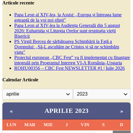
Articole recente
Papa Leon al XIV-lea, la Assisi: „Europa și întreaga lume
așteaptă de la voi noi sfinți”
Papa Leon al XIV-lea la Audiența Generală din 5 august
2026: Euharistia și Liturgia Orelor sunt respirația vieții
Bisericii
PS Virgil Bercea de sărbătoarea Schimbării la Față a
Domnului: „Să-L ascultăm pe Cristos și să ne schimbăm
viața”
Proiectul european „CBC Fest” va fi implementat cu finanțare
integrală prin Programul Interreg VI-A România–Ungaria
ROHU00356 – CBC Fest NEWSLETTER #1 | Iulie 2026
Calendar Articole
APRILIE 2023
«
»
LUN
MAR
MIE
J
VIN
S
D