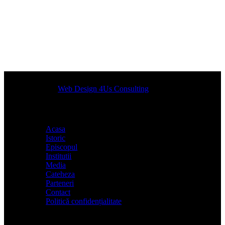
Designed by
Web Design 4Us Consulting
|
Acasa
Istoric
Episcopul
Institutii
Media
Cateheza
Parteneri
Contact
Politică confidențialitate