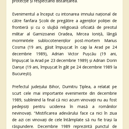
protecţie și respectând distanțarea.
Evenimentul a început cu intonarea imnului național de
către fanfara Şcolii de pregătire a agenţilor poliţiei de
frontieră şi cu o slujbă religioasă oficiată de preotul
militar al Garnizoanei Oradea, Mircea Ioniţă, lângă
mormintele sublocotenenţilor post-mortem Marius
Cosma (19 ani, găsit împuşcat în cap la Arad pe 24
decembrie 1989), Adrian Victor Puşcău (19 ani,
împuşcat la Arad pe 23 decembrie 1989) şi Adrian Dorin
Danşe (19 ani, împuşcat în gât pe 24 decembrie 1989 la
Bucureşti).
Prefectul judeţului Bihor, Dumitru Ţiplea, a relatat pe
scurt cele mai importante evenimente din decembrie
1989, subliniind la final că nici acum vinovaţii nu au fost
pedepsiţi pentru uciderea în masă a românilor
nevinovaţi. “Mistificarea adevărului face ca nici în ziua
de azi cei vinovaţi de cele întâmplate să nu fie traşi la
răspundere. Decembrie 1989 reprezintă punctul de