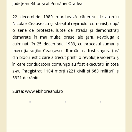
Județean Bihor şi al Primăriei Oradea.
22 decembrie 1989 marchează căderea dictatorului
Nicolae Ceaușescu și sfârșitul regimului comunist, după
o serie de proteste, lupte de stradă și demonstrații
demarate în mai multe orașe ale țării. Revoluția a
culminat, în 25 decembrie 1989, cu procesul sumar și
execuția soților Ceaușescu. România a fost singura țară
din blocul estic care a trecut printr-o revoluție violentă și
în care conducătorii comuniști au fost executați. În total
s-au înregistrat 1104 morți (221 civili și 663 militari) și
3321 de răniți.
Sursa: www.ebihoreanul.ro