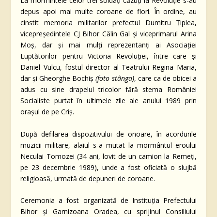
La mormintele celor trei soldaţi căzuţi la Revoluţie s-au
depus apoi mai multe coroane de flori. În ordine, au
cinstit memoria militarilor prefectul Dumitru Ţiplea,
vicepreşedintele CJ Bihor Călin Gal şi viceprimarul Arina
Moş, dar şi mai mulţi reprezentanţi ai Asociaţiei
Luptătorilor pentru Victoria Revoluţiei, între care şi
Daniel Vulcu, fostul director al Teatrului Regina Maria,
dar şi Gheorghe Bochiş
(foto stânga)
, care ca de obicei a
adus cu sine drapelul tricolor fără stema României
Socialiste purtat în ultimele zile ale anului 1989 prin
oraşul de pe Criş.
După defilarea dispozitivului de onoare, în acordurile
muzicii militare, alaiul s-a mutat la mormântul eroului
Neculai Tomozei (34 ani, lovit de un camion la Remeţi,
pe 23 decembrie 1989), unde a fost oficiată o slujbă
religioasă, urmată de depuneri de coroane.
Ceremonia a fost organizată de Instituţia Prefectului
Bihor şi Garnizoana Oradea, cu sprijinul Consiliului