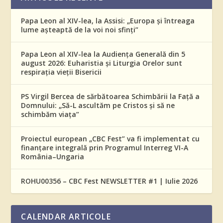
Papa Leon al XIV-lea, la Assisi: „Europa și întreaga
lume așteaptă de la voi noi sfinți”
Papa Leon al XIV-lea la Audiența Generală din 5
august 2026: Euharistia și Liturgia Orelor sunt
respirația vieții Bisericii
PS Virgil Bercea de sărbătoarea Schimbării la Față a
Domnului: „Să-L ascultăm pe Cristos și să ne
schimbăm viața”
Proiectul european „CBC Fest” va fi implementat cu
finanțare integrală prin Programul Interreg VI-A
România–Ungaria
ROHU00356 – CBC Fest NEWSLETTER #1 | Iulie 2026
CALENDAR ARTICOLE