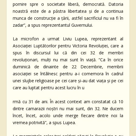
pornire spre o societate liberă, democrată. Datoria
noastră este de a păstra libertatea şi de a continua
munca de construcţie a ţării, astfel sacrificiul nu va fi în
zadar”, a spus reprezentantul Guvernului.
La microfon a urmat Liviu Lupea, reprezentant al
Asociaţiei Luptătorilor pentru Victoria Revoluţiei, care a
spus în discursul lui că din cei 32 de membri
revoluţionari, mulți nu mai sunt în viață. “Ca în orice
duminică de dinainte de 22 Decembrie, membrii
asociaţiei se întâlnesc pentru a-i comemora în cadrul
unei slujbe religioase pe cei care şi-au dat viaţa şi pe cei
care au luptat pentru acest lucru în u
rmă cu 31 de ani. În acest context am constatat că 10
dintre camarazii noştri nu mai sunt, din 32. Ne ducem
încet, încet, acolo unde merge fiecare dintre noi la
vremea potrivită”, a spus Lupea.