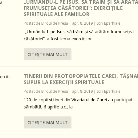
„URMÂNDU-L PE ISUS, SĂ TRĂIM ȘI SĂ ARĂT
FRUMUSEȚEA CĂSĂTORIEI”: EXERCIȚIILE
SPIRITUALE ALE FAMIILOR
Postat de
Biroul de Presă
|
apr. 8, 2019
|
Stiri Eparhiale
„Urmându-L pe Isus, să trăim și să arătăm frumusețea
căsătoriei”: a fost tema exercițiilor...
CITEŞTE MAI MULT
TINERII DIN PROTOPOPIATELE CAREI, TĂȘNA
SUPUR LA EXERCIȚII SPIRITUALE
Postat de
Biroul de Presă
|
apr. 8, 2019
|
Stiri Eparhiale
120 de copii și tineri din Vicariatul de Carei au participat
sâmbătă, 6 aprilie a.c., la...
CITEŞTE MAI MULT