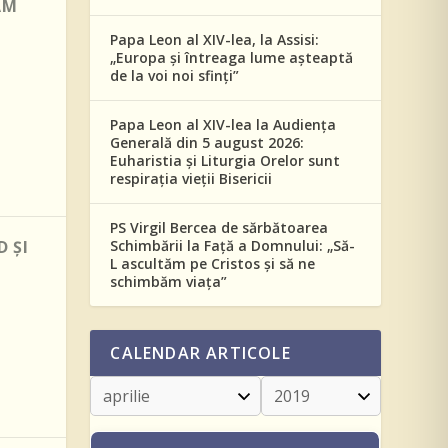
ĂM
Papa Leon al XIV-lea, la Assisi:
„Europa și întreaga lume așteaptă
de la voi noi sfinți”
Papa Leon al XIV-lea la Audiența
Generală din 5 august 2026:
Euharistia și Liturgia Orelor sunt
respirația vieții Bisericii
PS Virgil Bercea de sărbătoarea
D ȘI
Schimbării la Față a Domnului: „Să-
L ascultăm pe Cristos și să ne
schimbăm viața”
CALENDAR ARTICOLE