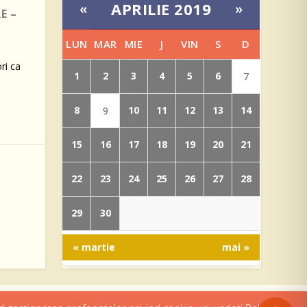
APRILIE 2019
«
»
E –
LUN
MAR
MIE
J
VIN
S
D
ri ca
1
2
3
4
5
6
7
8
10
11
12
13
14
9
15
16
17
18
19
20
21
22
23
24
25
26
27
28
29
30
« martie
mai »