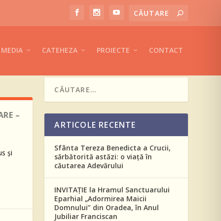
MEDIA
CATEHEZA
PROIECTE
CONTACT
ARE –
ARTICOLE RECENTE
Sfânta Tereza Benedicta a Crucii,
s şi
sărbătorită astăzi: o viață în
căutarea Adevărului
INVITAȚIE la Hramul Sanctuarului
Eparhial „Adormirea Maicii
Domnului” din Oradea, în Anul
Jubiliar Franciscan