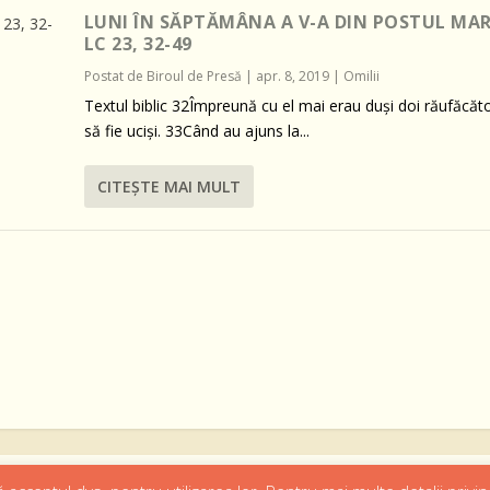
LUNI ÎN SĂPTĂMÂNA A V-A DIN POSTUL MAR
LC 23, 32-49
Postat de
Biroul de Presă
|
apr. 8, 2019
|
Omilii
Textul biblic 32Împreună cu el mai erau duşi doi răufăcăto
să fie ucişi. 33Când au ajuns la...
CITEŞTE MAI MULT