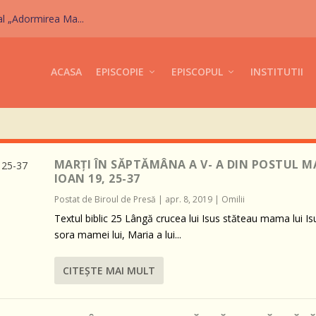
al „Adormirea Ma...
ACASA
EPISCOPIE
EPISCOPUL
INSTITUTII
MARȚI ÎN SĂPTĂMÂNA A V- A DIN POSTUL M
IOAN 19, 25-37
Postat de
Biroul de Presă
|
apr. 8, 2019
|
Omilii
Textul biblic 25 Lângă crucea lui Isus stăteau mama lui Isu
sora mamei lui, Maria a lui...
CITEŞTE MAI MULT