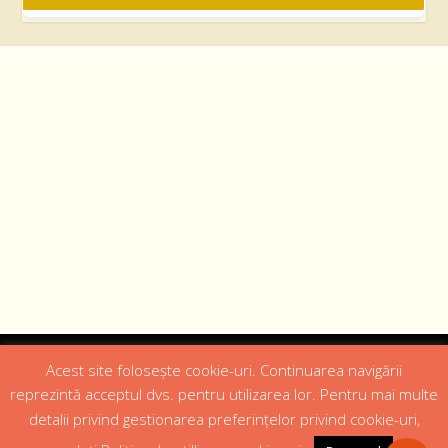
Designed by
Web Design 4Us Consulting
|
Acest site folosește cookie-uri. Continuarea navigării
reprezintă acceptul dvs. pentru utilizarea lor. Pentru mai multe
Acasa
Istoric
Episcopul
Institutii
Media
detalii privind gestionarea preferințelor privind cookie-uri,
Cateheza
Parteneri
Contact