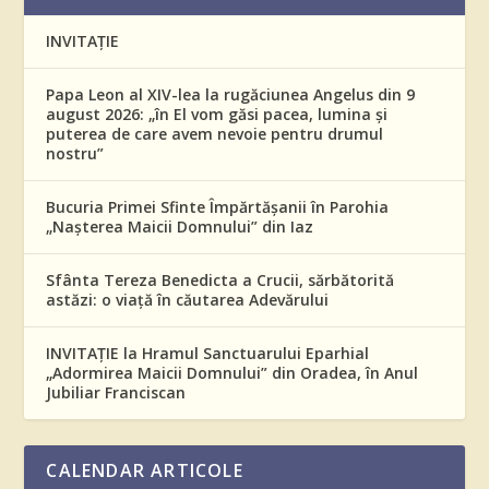
INVITAȚIE
Papa Leon al XIV-lea la rugăciunea Angelus din 9
august 2026: „în El vom găsi pacea, lumina și
puterea de care avem nevoie pentru drumul
nostru”
Bucuria Primei Sfinte Împărtășanii în Parohia
„Nașterea Maicii Domnului” din Iaz
Sfânta Tereza Benedicta a Crucii, sărbătorită
astăzi: o viață în căutarea Adevărului
INVITAȚIE la Hramul Sanctuarului Eparhial
„Adormirea Maicii Domnului” din Oradea, în Anul
Jubiliar Franciscan
CALENDAR ARTICOLE