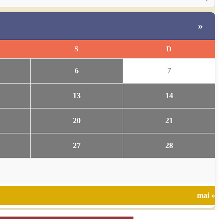
»
S
D
6
7
13
14
20
21
27
28
mai »