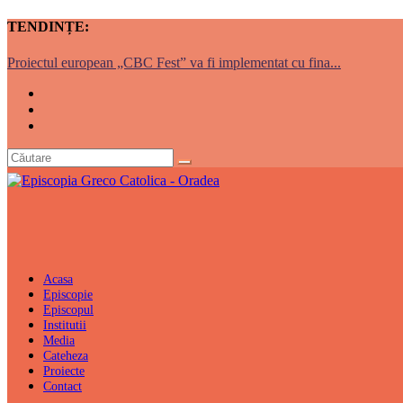
TENDINȚE:
Proiectul european „CBC Fest” va fi implementat cu fina...
Acasa
Episcopie
Episcopul
Institutii
Media
Cateheza
Proiecte
Contact