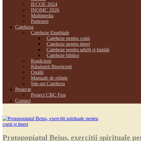
IECOE 2024
INOMC 2026
Multimedia
Parteneri
Cateheza
Cateheze Eparhiale
Cateheze pentru copii
Cateheze pentru tineri
Cateheze pentru adulți și familii
Cateheze biblice
Rugăciuni
Rânduieli Bisericesti
Omilii
Manuale de religie
Site-uri Cateheza
Proiecte
Proiect CBC Fest
Contact
Protopopiatul Beiuș, exerciții spirituale pen