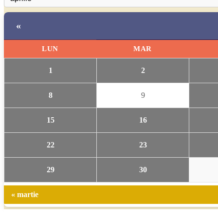
«
LUN
MAR
1
2
8
9
15
16
22
23
29
30
« martie