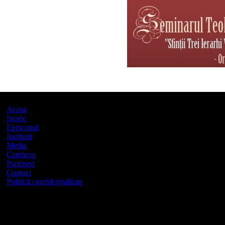
Acasa
Istoric
Episcopul
Institutii
Media
Cateheza
Parteneri
Contact
Politică confidențialitate