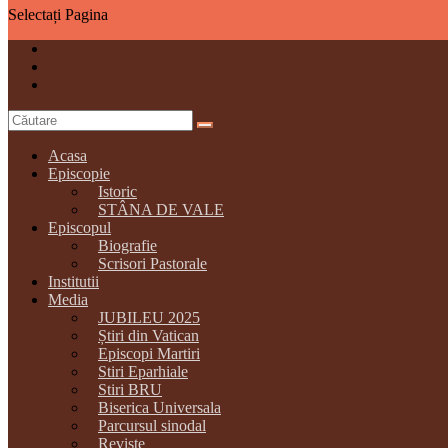
Selectați Pagina
Acasa
Episcopie
Istoric
STÂNA DE VALE
Episcopul
Biografie
Scrisori Pastorale
Institutii
Media
JUBILEU 2025
Știri din Vatican
Episcopi Martiri
Stiri Eparhiale
Stiri BRU
Biserica Universala
Parcursul sinodal
Reviste