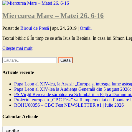
Miercurea Mare – Matei 26, 6-16
Postat de
Biroul de Presă
|
apr. 24, 2019
|
Omilii
Textul biblic 6 În timp ce se afla Isus în Betánia, în casa lui Símon Lep
Citeşte mai mult
Caută
după:
Articole recente
Papa Leon al XIV-lea, la Assisi: „Europa și întreaga lume așteapt
Papa Leon al XIV-lea la Audiența Generală din 5 august 2026: Euh
PS Virgil Bercea de sărbătoarea Schimbării la Față a Domnului:
Proiectul european „CBC Fest” va fi implementat cu finanțare
ROHU00356 – CBC Fest NEWSLETTER #1 | Iulie 2026
Calendar Articole