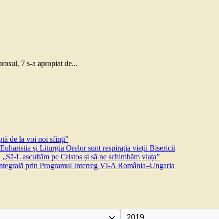
rosul, 7 s-a apropiat de...
ă de la voi noi sfinți”
aristia și Liturgia Orelor sunt respirația vieții Bisericii
 „Să-L ascultăm pe Cristos și să ne schimbăm viața”
 integrală prin Programul Interreg VI-A România–Ungaria