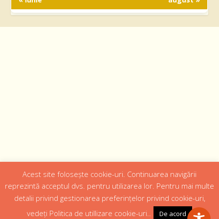
Acest site folosește cookie-uri. Continuarea navigării
Designed by
Web Design 4Us Consulting
|
reprezintă acceptul dvs. pentru utilizarea lor. Pentru mai multe
detalii privind gestionarea preferințelor privind cookie-uri,
Acasa
Istoric
Episcopul
Institutii
Media
Cateheza
vedeți Politica de utillizare cookie-uri..
De acord