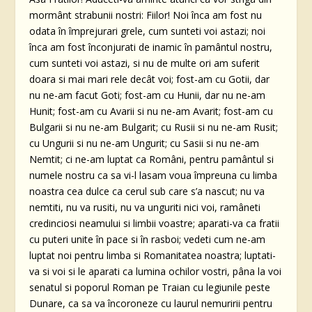
mormânt strabunii nostri: Fiilor! Noi înca am fost nu
odata în împrejurari grele, cum sunteti voi astazi; noi
înca am fost înconjurati de inamic în pamântul nostru,
cum sunteti voi astazi, si nu de multe ori am suferit
doara si mai mari rele decât voi; fost-am cu Gotii, dar
nu ne-am facut Goti; fost-am cu Hunii, dar nu ne-am
Hunit; fost-am cu Avarii si nu ne-am Avarit; fost-am cu
Bulgarii si nu ne-am Bulgarit; cu Rusii si nu ne-am Rusit;
cu Ungurii si nu ne-am Ungurit; cu Sasii si nu ne-am
Nemtit; ci ne-am luptat ca Români, pentru pamântul si
numele nostru ca sa vi-l lasam voua împreuna cu limba
noastra cea dulce ca cerul sub care s’a nascut; nu va
nemtiti, nu va rusiti, nu va unguriti nici voi, ramâneti
credinciosi neamului si limbii voastre; aparati-va ca fratii
cu puteri unite în pace si în rasboi; vedeti cum ne-am
luptat noi pentru limba si Romanitatea noastra; luptati-
va si voi si le aparati ca lumina ochilor vostri, pâna la voi
senatul si poporul Roman pe Traian cu legiunile peste
Dunare, ca sa va încoroneze cu laurul nemuririi pentru