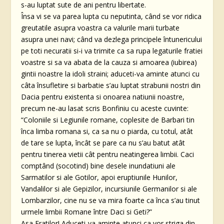
s-au luptat sute de ani pentru libertate.
Însa vi se va parea lupta cu neputinta, când se vor ridica
greutatile asupra voastra ca valurile marii turbate
asupra unei navi; când va dezlega principele întunericului
pe toti necuratii si-i va trimite ca sa rupa legaturile fratiei
voastre si sa va abata de la cauza si amoarea (iubirea)
gintii noastre la idoli straini; aduceti-va aminte atunci cu
câta însufletire si barbatie s’au luptat strabunii nostri din
Dacia pentru existenta si onoarea natiunii noastre,
precum ne-au lasat scris Bonfiniu cu aceste cuvinte:
“Coloniile si Legiunile romane, coplesite de Barbari tin
înca limba romana si, ca sa nu o piarda, cu totul, atât
de tare se lupta, încât se pare ca nu s’au batut atât
pentru tinerea vietii cât pentru neatingerea limbii. Caci
comptând (socotind) bine desele inundatiuni ale
Sarmatilor si ale Gotilor, apoi eruptiunile Hunilor,
Vandalilor si ale Gepizilor, incursiunile Germanilor si ale
Lombarzilor, cine nu se va mira foarte ca înca s’au tinut
urmele limbii Romane între Daci si Geti?”
Asa Fratilor! Aduceti-va aminte atunci ca vor striga din