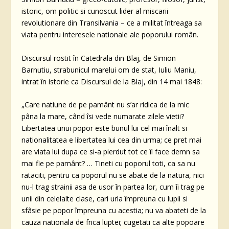
istoric, om politic si cunoscut lider al miscarii
revolutionare din Transilvania – ce a militat întreaga sa
viata pentru interesele nationale ale poporului român.
Discursul rostit în Catedrala din Blaj, de Simion
Barnutiu, strabunicul marelui om de stat, Iuliu Maniu,
intrat în istorie ca Discursul de la Blaj, din 14 mai 1848:
„Care natiune de pe pamânt nu s’ar ridica de la mic
pâna la mare, când îsi vede numarate zilele vietii?
Libertatea unui popor este bunul lui cel mai înalt si
nationalitatea e libertatea lui cea din urma; ce pret mai
are viata lui dupa ce si-a pierdut tot ce îl face demn sa
mai fie pe pamânt? … Tineti cu poporul toti, ca sa nu
rataciti, pentru ca poporul nu se abate de la natura, nici
nu-l trag strainii asa de usor în partea lor, cum îi trag pe
unii din celelalte clase, cari urla împreuna cu lupii si
sfâsie pe popor împreuna cu acestia; nu va abateti de la
cauza nationala de frica luptei; cugetati ca alte popoare