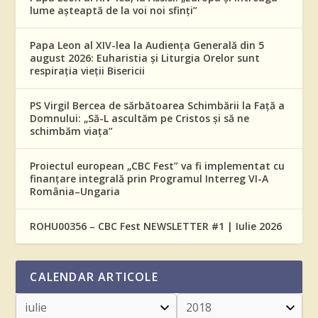
lume așteaptă de la voi noi sfinți”
Papa Leon al XIV-lea la Audiența Generală din 5
august 2026: Euharistia și Liturgia Orelor sunt
respirația vieții Bisericii
PS Virgil Bercea de sărbătoarea Schimbării la Față a
Domnului: „Să-L ascultăm pe Cristos și să ne
schimbăm viața”
Proiectul european „CBC Fest” va fi implementat cu
finanțare integrală prin Programul Interreg VI-A
România–Ungaria
ROHU00356 – CBC Fest NEWSLETTER #1 | Iulie 2026
CALENDAR ARTICOLE