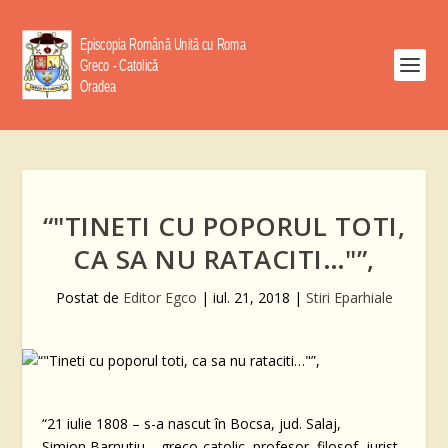
“"TINETI CU POPORUL TOTI,
CA SA NU RATACITI…"”,
Postat de
Editor Egco
|
iul. 21, 2018
|
Stiri Eparhiale
“21 iulie 1808 – s-a nascut în Bocsa, jud. Salaj,
Simion Barnutiu – greco-catolic, profesor, filosof, jurist,