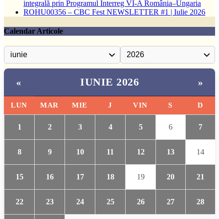
integrală prin Programul Interreg VI-A România–Ungaria
ROHU00356 – CBC Fest NEWSLETTER #1 | Iulie 2026
Calendar Articole
IUNIE 2026
«
»
LUN
MAR
MIE
J
VIN
S
D
1
2
3
4
5
6
7
8
9
10
11
12
13
14
15
16
17
18
19
20
21
22
23
24
25
26
27
28