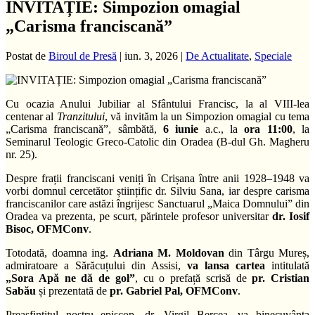
INVITAȚIE: Simpozion omagial
„Carisma franciscană”
Postat de
Biroul de Presă
|
iun. 3, 2026
|
De Actualitate
,
Speciale
Cu ocazia Anului Jubiliar al Sfântului Francisc, la al VIII-lea
centenar al
Tranzitului
, vă invităm la un Simpozion omagial cu tema
„Carisma franciscană”, sâmbătă,
6 iunie
a.c., la
ora 11:00
, la
Seminarul Teologic Greco-Catolic din Oradea (B-dul Gh. Magheru
nr. 25).
Despre frații franciscani veniți în Crișana între anii 1928–1948 va
vorbi domnul cercetător științific dr. Silviu Sana, iar despre carisma
franciscanilor care astăzi îngrijesc Sanctuarul „Maica Domnului” din
Oradea va prezenta, pe scurt, părintele profesor universitar
dr. Iosif
Bisoc, OFMConv
.
Totodată, doamna ing.
Adriana M. Moldovan
din Târgu Mureș,
admiratoare a Sărăcuțului din Assisi,
va lansa cartea
intitulată
„Sora Apă ne dă de gol”
, cu o prefață scrisă de
pr. Cristian
Sabău
și prezentată de
pr. Gabriel Pal, OFMConv
.
Preasfințitul nostru episcop, dr. Virgil Bercea, va binecuvânta