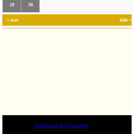
29
30
« mai
iulie »
Designed by
Web Design 4Us Consulting
|