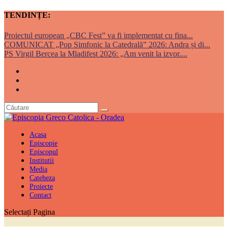
TENDINȚE:
Proiectul european „CBC Fest” va fi implementat cu fina...
COMUNICAT „Pop Simfonic la Catedrală” 2026: Andra și di...
PS Virgil Bercea la Mladifest 2026: „Am venit la izvor....
Acasa
Episcopie
Episcopul
Institutii
Media
Cateheza
Proiecte
Contact
Selectați Pagina