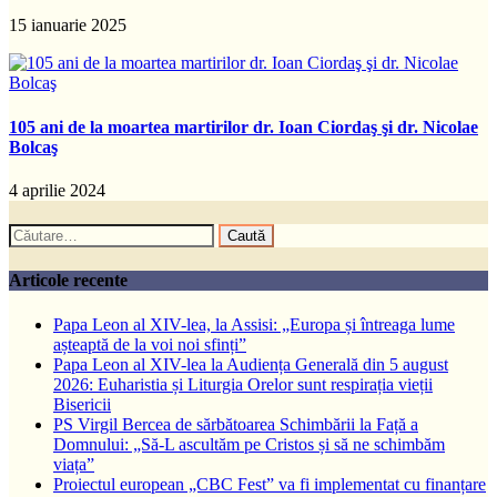
15 ianuarie 2025
105 ani de la moartea martirilor dr. Ioan Ciordaş şi dr. Nicolae
Bolcaş
4 aprilie 2024
Caută
după:
Articole recente
Papa Leon al XIV-lea, la Assisi: „Europa și întreaga lume
așteaptă de la voi noi sfinți”
Papa Leon al XIV-lea la Audiența Generală din 5 august
2026: Euharistia și Liturgia Orelor sunt respirația vieții
Bisericii
PS Virgil Bercea de sărbătoarea Schimbării la Față a
Domnului: „Să-L ascultăm pe Cristos și să ne schimbăm
viața”
Proiectul european „CBC Fest” va fi implementat cu finanțare