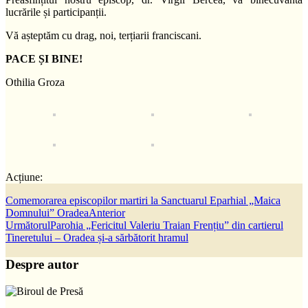
lucrările și participanții.
Vă așteptăm cu drag, noi, terțiarii franciscani.
PACE ȘI BINE!
Othilia Groza
Acțiune:
Comemorarea episcopilor martiri la Sanctuarul Eparhial „Maica
Domnului” Oradea
Anterior
Următorul
Parohia „Fericitul Valeriu Traian Frențiu” din cartierul
Tineretului – Oradea și-a sărbătorit hramul
Despre autor