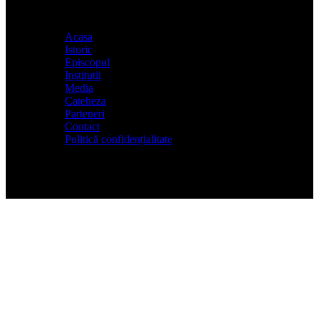
Acasa
Istoric
Episcopul
Institutii
Media
Cateheza
Parteneri
Contact
Politică confidențialitate