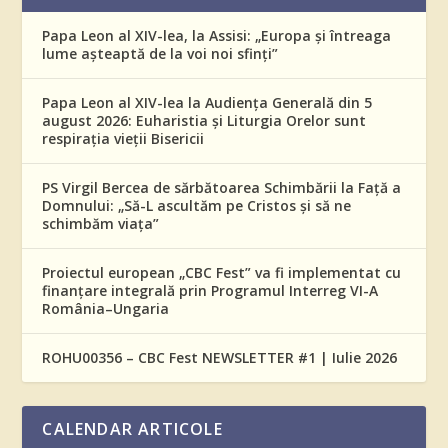
Papa Leon al XIV-lea, la Assisi: „Europa și întreaga
lume așteaptă de la voi noi sfinți”
Papa Leon al XIV-lea la Audiența Generală din 5
august 2026: Euharistia și Liturgia Orelor sunt
respirația vieții Bisericii
PS Virgil Bercea de sărbătoarea Schimbării la Față a
Domnului: „Să-L ascultăm pe Cristos și să ne
schimbăm viața”
Proiectul european „CBC Fest” va fi implementat cu
finanțare integrală prin Programul Interreg VI-A
România–Ungaria
ROHU00356 – CBC Fest NEWSLETTER #1 | Iulie 2026
CALENDAR ARTICOLE