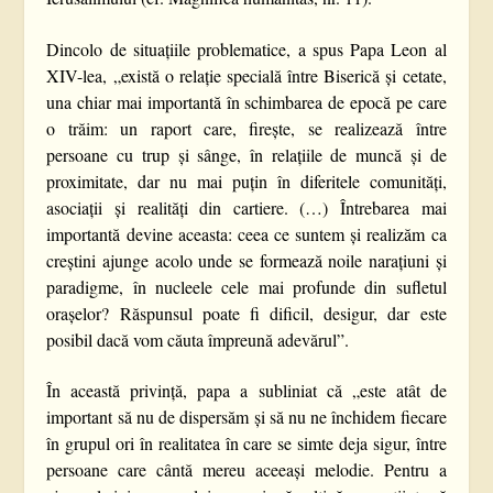
Dincolo de situațiile problematice, a spus Papa Leon al
XIV-lea, „există o relație specială între Biserică și cetate,
una chiar mai importantă în schimbarea de epocă pe care
o trăim: un raport care, firește, se realizează între
persoane cu trup și sânge, în relațiile de muncă și de
proximitate, dar nu mai puțin în diferitele comunități,
asociații și realități din cartiere. (…) Întrebarea mai
importantă devine aceasta: ceea ce suntem și realizăm ca
creștini ajunge acolo unde se formează noile narațiuni și
paradigme, în nucleele cele mai profunde din sufletul
orașelor? Răspunsul poate fi dificil, desigur, dar este
posibil dacă vom căuta împreună adevărul”.
În această privință, papa a subliniat că „este atât de
important să nu de dispersăm și să nu ne închidem fiecare
în grupul ori în realitatea în care se simte deja sigur, între
persoane care cântă mereu aceeași melodie. Pentru a