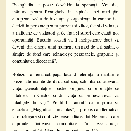
Evanghelia le poate deschide la speranță. Voi dați
mărturie pentru Evanghelie în capitala unei mari țări
europene, sediu de instituții și organizații în care se iau
decizii importante pentru prezent și viitor, dar și destinația
a milioane de vizitatori și de frați și surori care caută noi
oportunități. Bucuria voastră va fi molipsitoare dacă va
deveni, din emoția unui moment, un mod de a fi stabil, o
simțire de fond care reînnoiește persoanele, grupurile și
comunitatea diecezană”.
Botezul, a remarcat papa făcând referință la mărturiile
prezentate înainte de discursul său, schimbă cu adevărat
viața: „sensibilitățile noastre, originea și prioritățile se
întâlnesc în Cristos și din viața sa primesc sevă, ca
mlădițele din viță”. Pontiful a amintit că în prima sa
enciclică, „Magnifica humanitas”, a propus ca alternativă
la omologare și confuzie personalitatea lui Nehemia, care
cuprinde întreaga comunitate în reconstrucția
Ierusalimului (cf.
Magnifica humanitas
, nr. 11).