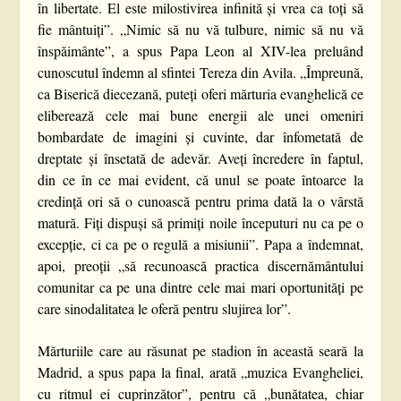
în libertate. El este milostivirea infinită și vrea ca toți să
fie mântuiți”. „Nimic să nu vă tulbure, nimic să nu vă
înspăimânte”, a spus Papa Leon al XIV-lea preluând
cunoscutul îndemn al sfintei Tereza din Avila. „Împreună,
ca Biserică diecezană, puteți oferi mărturia evanghelică ce
eliberează cele mai bune energii ale unei omeniri
bombardate de imagini și cuvinte, dar înfometată de
dreptate și însetată de adevăr. Aveți încredere în faptul,
din ce în ce mai evident, că unul se poate întoarce la
credință ori să o cunoască pentru prima dată la o vârstă
matură. Fiți dispuși să primiți noile începuturi nu ca pe o
excepție, ci ca pe o regulă a misiunii”. Papa a îndemnat,
apoi, preoții „să recunoască practica discernământului
comunitar ca pe una dintre cele mai mari oportunități pe
care sinodalitatea le oferă pentru slujirea lor”.
Mărturiile care au răsunat pe stadion în această seară la
Madrid, a spus papa la final, arată „muzica Evangheliei,
cu ritmul ei cuprinzător”, pentru că „bunătatea, chiar