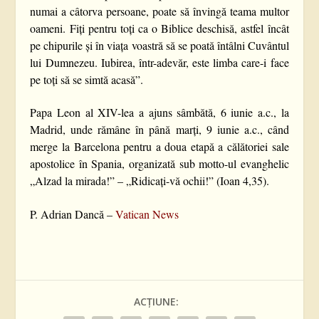
numai a câtorva persoane, poate să învingă teama multor
oameni. Fiți pentru toți ca o Biblice deschisă, astfel încât
pe chipurile și în viața voastră să se poată întâlni Cuvântul
lui Dumnezeu. Iubirea, într-adevăr, este limba care-i face
pe toți să se simtă acasă”.
Papa Leon al XIV-lea a ajuns sâmbătă, 6 iunie a.c., la
Madrid, unde rămâne în până marți, 9 iunie a.c., când
merge la Barcelona pentru a doua etapă a călătoriei sale
apostolice în Spania, organizată sub motto-ul evanghelic
„Alzad la mirada!” – „Ridicați-vă ochii!” (Ioan 4,35).
P. Adrian Dancă –
Vatican News
ACȚIUNE: