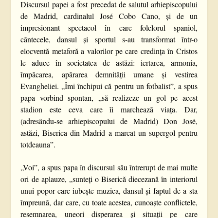
Discursul papei a fost precedat de salutul arhiepiscopului
de Madrid, cardinalul José Cobo Cano, și de un
impresionant spectacol în care folclorul spaniol,
cântecele, dansul și sportul s-au transformat într-o
elocventă metaforă a valorilor pe care credința în Cristos
le aduce în societatea de astăzi: iertarea, armonia,
împăcarea, apărarea demnității umane și vestirea
Evangheliei. „Îmi închipui că pentru un fotbalist”, a spus
papa vorbind spontan, „să realizeze un gol pe acest
stadion este ceva care îi marchează viața. Dar,
(adresându-se arhiepiscopului de Madrid) Don José,
astăzi, Biserica din Madrid a marcat un supergol pentru
totdeauna”.
„Voi”, a spus papa în discursul său întrerupt de mai multe
ori de aplauze, „sunteți o Biserică diecezană în interiorul
unui popor care iubește muzica, dansul și faptul de a sta
împreună, dar care, cu toate acestea, cunoaște conflictele,
resemnarea, uneori disperarea și situații pe care