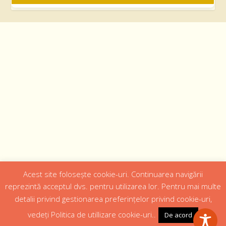
Acest site folosește cookie-uri. Continuarea navigării
Designed by
Web Design 4Us Consulting
|
reprezintă acceptul dvs. pentru utilizarea lor. Pentru mai multe
detalii privind gestionarea preferințelor privind cookie-uri,
Acasa
Istoric
Episcopul
Institutii
Media
Cateheza
vedeți Politica de utillizare cookie-uri..
De acord
Parteneri
Contact
Politică confidențialitate