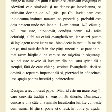
ajunge la inima orașului e nevoie să cultivăm conștiința că
adevărul este simfonic și ne depășește întotdeauna, să
cultivăm dorința de a-L găsi pe Cel înviat care este
întotdeauna înaintea noastră, ne precedă și probabil este
deja prezent unde noi încă nu L-am căutat. A-L căuta și
a-L urma este, într-adevăr, condiția pentru a-L arăta
celorlalți, altfel nu există evanghelizare, iar astăzi putem
să înțelegem acest lucru mai bine decât în trecut. În marile
orașe, mai mult decât în alte părți, uneori ni se pare că nu
mai avem hărțile după care să ne mișcăm în siguranță.
Atunci este nevoie să învățăm din nou arta spirituală a
atenției, fără de care chiar și vestirea Evangheliei riscă să
devină o repetare impersonală și, pierzând în eficacitate,
lasă spațiu pentru frustrări și neîncredere”.
Desigur, a recunoscut papa, „Madrid este un mare oraș în
care coexistă tradiții și sensibilități diferite. Dumnezeu
cunoaște una câte una inimile locuitorilor lui. Le cunoaște
cum numai El știe și poate să o facă, în iubire și, așadar,