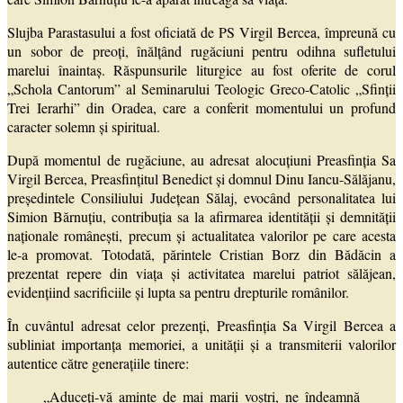
Slujba Parastasului a fost oficiată de PS Virgil Bercea, împreună cu
un sobor de preoți, înălțând rugăciuni pentru odihna sufletului
marelui înaintaș. Răspunsurile liturgice au fost oferite de corul
„Schola Cantorum” al Seminarului Teologic Greco-Catolic „Sfinții
Trei Ierarhi” din Oradea, care a conferit momentului un profund
caracter solemn și spiritual.
După momentul de rugăciune, au adresat alocuțiuni Preasfinția Sa
Virgil Bercea, Preasfințitul Benedict și domnul Dinu Iancu-Sălăjanu,
președintele Consiliului Județean Sălaj, evocând personalitatea lui
Simion Bărnuțiu, contribuția sa la afirmarea identității și demnității
naționale românești, precum și actualitatea valorilor pe care acesta
le-a promovat. Totodată, părintele Cristian Borz din Bădăcin a
prezentat repere din viața și activitatea marelui patriot sălăjean,
evidențiind sacrificiile și lupta sa pentru drepturile românilor.
În cuvântul adresat celor prezenți, Preasfinția Sa Virgil Bercea a
subliniat importanța memoriei, a unității și a transmiterii valorilor
autentice către generațiile tinere:
„Aduceți-vă aminte de mai marii voștri, ne îndeamnă