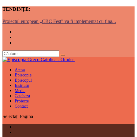
TENDINȚE:
Proiectul european „CBC Fest” va fi implementat cu fina...
Acasa
Episcopie
Episcopul
Institutii
Media
Cateheza
Proiecte
Contact
Selectați Pagina