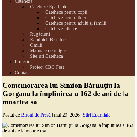
Cateheza
Cateheze Eparhiale
Cateheze pentru copii
Cateheze pentru tineri
Cateheze pentru adulți și familii
Cateheze biblice
Rugăciuni
Rânduieli Bisericesti
Omilii
Manuale de religie
Site-uri Cateheza
Proiecte
Proiect CBC Fest
Contact
Comemorarea lui Simion Bărnuțiu la
Gorgana la împlinirea a 162 de ani de la
moartea sa
Postat de
Biroul de Presă
|
mai 29, 2026
|
Stiri Eparhiale