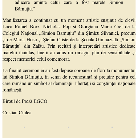
aducere aminte celui care a fost marele Simion
Bărnuțiu.”
Manifestarea a continuat cu un moment artistic susținut de elevii
Luca Rafael Borz, Nicholas Pop și Giorgiana Maria Creț de la
Colegiul Național „Simion Bărnuțiu” din Șimleu Silvaniei, precum
și de Maria Hosu și Ștefan Criste de la Școala Gimnazială „Simion
Bărnuțiu” din Zalău. Prin recitări și interpretări artistice dedicate
marelui înaintaș, tinerii au adus un omagiu plin de sensibilitate și
respect memoriei celui comemorat.
La finalul ceremoniei au fost depuse coroane de flori la monumentul
lui Simion Bărnuțiu, în semn de recunoștință și prețuire pentru cel
care rămâne un simbol al demnității, libertății și conștiinței naționale
românești.
Biroul de Presă EGCO
Cristian Ciulea