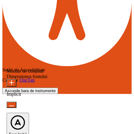
Setări de Accesibilitate
Module de conținut
Dimensiunea fontului
Creat de
OneTap
Ascunde bara de instrumente
Implicit