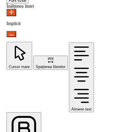
Font lizibil
Înălțimea liniei
Implicit
Cursor mare
Spațierea literelor
Aliniere text