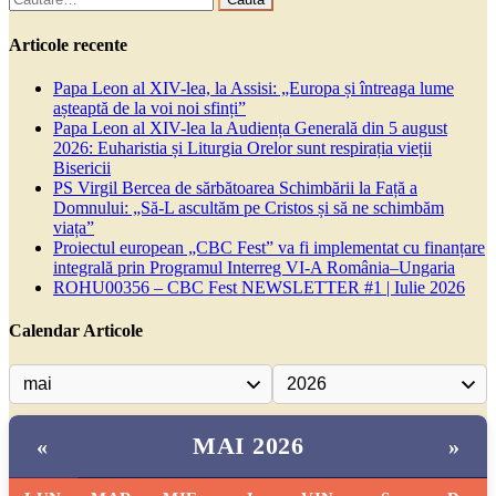
după:
Articole recente
Papa Leon al XIV-lea, la Assisi: „Europa și întreaga lume
așteaptă de la voi noi sfinți”
Papa Leon al XIV-lea la Audiența Generală din 5 august
2026: Euharistia și Liturgia Orelor sunt respirația vieții
Bisericii
PS Virgil Bercea de sărbătoarea Schimbării la Față a
Domnului: „Să-L ascultăm pe Cristos și să ne schimbăm
viața”
Proiectul european „CBC Fest” va fi implementat cu finanțare
integrală prin Programul Interreg VI-A România–Ungaria
ROHU00356 – CBC Fest NEWSLETTER #1 | Iulie 2026
Calendar Articole
MAI 2026
«
»