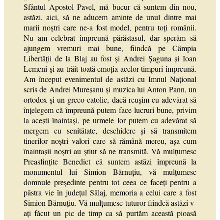
Sfântul Apostol Pavel, mă bucur că suntem din nou,
astăzi, aici, să ne aducem aminte de unul dintre mai
marii noștri care ne-a fost model, pentru toți românii.
Nu am celebrat împreună părăstasul, dar sperăm să
ajungem vremuri mai bune, fiindcă pe Câmpia
Libertății de la Blaj au fost și Andrei Șaguna și Ioan
Lemeni și au trăit toată emoția acelor timpuri împreună.
Am început evenimentul de astăzi cu Imnul Național
scris de Andrei Mureșanu și muzica lui Anton Pann, un
ortodox și un greco-catolic, dacă reușim cu adevărat să
înțelegem că împreună putem face lucruri bune, privim
la acești înaintași, pe urmele lor putem cu adevărat să
mergem cu senitătate, deschidere și să transmitem
tinerilor noștri valori care să rămână mereu, așa cum
înaintașii noștri au știut să ne transmită. Vă mulțumesc
Preasfințite Benedict că suntem astăzi împreună la
monumentul lui Simion Bărnuțiu, vă mulțumesc
domnule președinte pentru tot ceea ce faceți pentru a
păstra vie în județul Sălaj, memoria a celui care a fost
Simion Bărnuțiu. Vă mulțumesc tuturor fiindcă astăzi v-
ați făcut un pic de timp ca să purtăm această pioasă