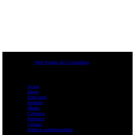
Designed by
Web Design 4Us Consulting
|
Acasa
Istoric
Episcopul
Institutii
Media
Cateheza
Parteneri
Contact
Politică confidențialitate