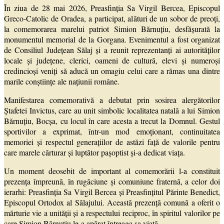
În ziua de 28 mai 2026, Preasfinția Sa Virgil Bercea, Episcopul
Greco-Catolic de Oradea, a participat, alături de un sobor de preoți,
la comemorarea marelui patriot Simion Bărnuțiu, desfășurată la
monumentul memorial de la Gorgana. Evenimentul a fost organizat
de Consiliul Județean Sălaj și a reunit reprezentanți ai autorităților
locale și județene, clerici, oameni de cultură, elevi și numeroși
credincioși veniți să aducă un omagiu celui care a rămas una dintre
marile conștiințe ale națiunii române.
Manifestarea comemorativă a debutat prin sosirea alergătorilor
Ștafetei Invictus, care au unit simbolic localitatea natală a lui Simion
Bărnuțiu, Bocșa, cu locul în care acesta a trecut la Domnul. Gestul
sportivilor a exprimat, într-un mod emoționant, continuitatea
memoriei și respectul generațiilor de astăzi față de valorile pentru
care marele cărturar și luptător pașoptist și-a dedicat viața.
Un moment deosebit de important al comemorării l-a constituit
prezența împreună, în rugăciune și comuniune fraternă, a celor doi
ierarhi: Preasfinția Sa Virgil Bercea și Preasfințitul Părinte Benedict,
Episcopul Ortodox al Sălajului. Această prezență comună a oferit o
mărturie vie a unității și a respectului reciproc, în spiritul valorilor pe
care Simion Bărnuțiu le-a apărat întreaga sa viață.