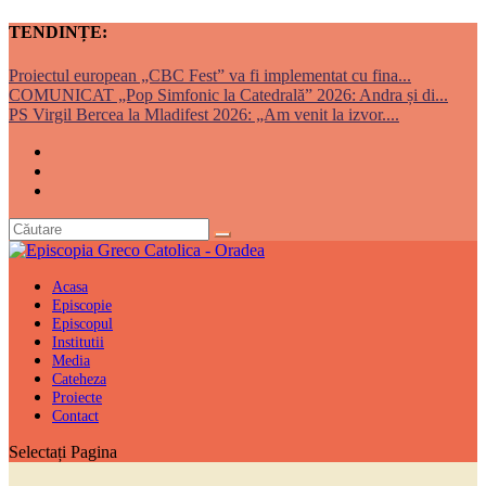
TENDINȚE:
Proiectul european „CBC Fest” va fi implementat cu fina...
COMUNICAT „Pop Simfonic la Catedrală” 2026: Andra și di...
PS Virgil Bercea la Mladifest 2026: „Am venit la izvor....
Acasa
Episcopie
Episcopul
Institutii
Media
Cateheza
Proiecte
Contact
Selectați Pagina