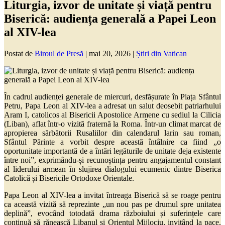
Liturgia, izvor de unitate și viață pentru
Biserică: audiența generală a Papei Leon
al XIV-lea
Postat de
Biroul de Presă
|
mai 20, 2026
|
Știri din Vatican
În cadrul audienței generale de miercuri, desfășurate în Piața Sfântul
Petru, Papa Leon al XIV-lea a adresat un salut deosebit patriarhului
Aram I, catolicos al Bisericii Apostolice Armene cu sediul la Cilicia
(Liban), aflat într-o vizită fraternă la Roma. Într-un climat marcat de
apropierea sărbătorii Rusaliilor din calendarul larin sau roman,
Sfântul Părinte a vorbit despre această întâlnire ca fiind „o
oportunitate importantă de a întări legăturile de unitate deja existente
între noi”, exprimându-și recunoștința pentru angajamentul constant
al liderului armean în slujirea dialogului ecumenic dintre Biserica
Catolică și Bisericile Ortodoxe Orientale.
Papa Leon al XIV-lea a invitat întreaga Biserică să se roage pentru
ca această vizită să reprezinte „un nou pas pe drumul spre unitatea
deplină”, evocând totodată drama războiului și suferințele care
continuă să rănească Libanul și Orientul Mijlociu, invitând la pace.