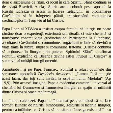
doar o succesiune de rituri, ci locul în care Spiritul Sfânt continuă să
dea viață Bisericii. Același Spirit care a coborât peste apostoli la
Rusalii lucrează și astăzi în tăcerea rugăciunii, în proclamarea
Cuvântului și în frângerea pâinii, transformând comunitatea
credincioșilor în Trup viu al lui Cristos.
Papa Leon al XIV-lea a insistat asupra faptului că liturgia nu poate
rămâne doar o experiență exterioară sau rituală, ci este chemată să
transforme concret viața credincioșilor. Participarea la Euharistie,
ascultarea Cuvântului și comuniunea rugăciunii trebuie să devină o
viață trăită în iubire, slujire și comuniune fraternă. „Cristos continuă
să acționeze în liturgie prin puterea Spiritului Sfânt”, a afirmat
Pontiful, explicând că Biserica devine astfel „trupul lui Cristos” și
semn viu al unității întregii omeniri.
Amintindu-l și pe Papa Francisc, Pontiful a reluat cuvintele din
scrisoarea apostolică
Desiderio desideravi
: „Lumea încă nu știe
acest lucru, dar toți sunt invitați la ospățul nunții Mielului” (Ap
19,9). Prin această imagine, Papa a evidențiat caracterul universal al
chemării lui Dumnezeu și frumusețea liturgiei ca spațiu al întâlnirii
dintre Cristos și omenirea întreagă.
La finalul catehezei, Papa i-a îndemnat pe credincioși să se lase
formați lăuntric de riturile, simbolurile, gesturile și tăcerile liturgiei,
pentru ca întâlnirea cu Cristos să transforme întreaga existență într-o