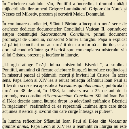
În încheierea salutului său, Pontiful a încredințat drumul unității
mijlocirii sfinților armeni Grigore Luminătorul, Grigore din Narek și
Nerses cel Milostiv, precum și ocrotirii Maicii Domnului.
În continuarea audienței, Sfântul Părinte a început o nouă serie de
cateheze dedicate documentelor Conciliului Vatican II, oprindu-se
asupra constituției
Sacrosanctum Concilium
, primul document
promulgat de Conciliu, consacrat Sfintei Liturghii. Papa a explicat
că părinții conciliari nu au urmărit doar o reformă a riturilor, ci au
dorit să conducă întreaga Biserică spre contemplarea misterului viu
al lui Cristos, prezent și lucrător în liturgie.
„Liturgia atinge însăși inima misterului Bisericii”, a subliniat
Pontiful, amintind că fiecare celebrare liturgică introduce credincioșii
în misterul pascal al pătimirii, morții și învierii lui Cristos. În acest
sens, Papa Leon al XIV-lea a reluat reflecția Sfântului Ioan Paul al
II-lea din scrisoarea apostolică
Vicesimus quintus annus
, publicată în
urmă cu 38 de ani, în 1988, la aniversarea a 25 de ani de la
promulgarea constituției
Sacrosanctum Concilium
. Sfântul Ioan Paul
al II-lea descria atunci liturgia drept „o adevărată epifanie a Bisericii
în rugăciune”, reafirmând că ea reprezintă „culmea spre care tinde
acțiunea Bisericii și izvorul din care curge întreaga ei putere”.
În lumina reflecțiilor Sfântului Ioan Paul al II-lea din
Vicesimus
quintus annus
, Papa Leon al XIV-lea a reamintit că liturgia nu este