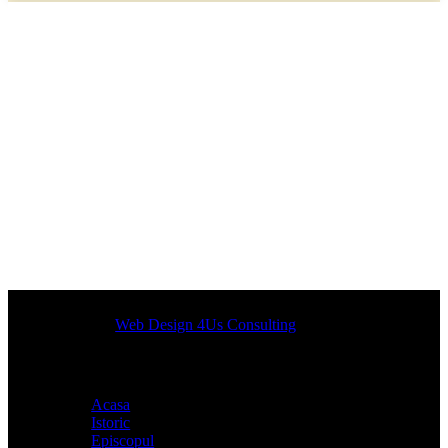
Designed by
Web Design 4Us Consulting
|
Acasa
Istoric
Episcopul