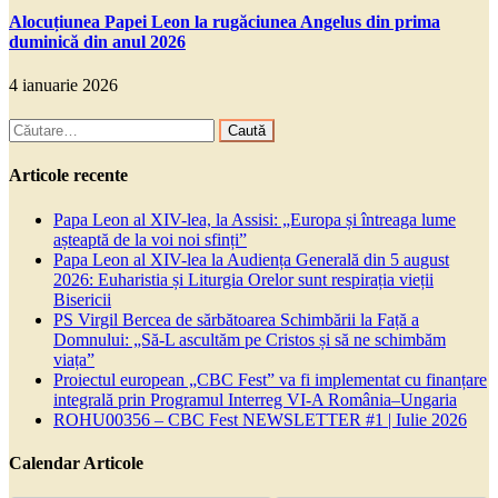
Alocuțiunea Papei Leon la rugăciunea Angelus din prima
duminică din anul 2026
4 ianuarie 2026
Caută
după:
Articole recente
Papa Leon al XIV-lea, la Assisi: „Europa și întreaga lume
așteaptă de la voi noi sfinți”
Papa Leon al XIV-lea la Audiența Generală din 5 august
2026: Euharistia și Liturgia Orelor sunt respirația vieții
Bisericii
PS Virgil Bercea de sărbătoarea Schimbării la Față a
Domnului: „Să-L ascultăm pe Cristos și să ne schimbăm
viața”
Proiectul european „CBC Fest” va fi implementat cu finanțare
integrală prin Programul Interreg VI-A România–Ungaria
ROHU00356 – CBC Fest NEWSLETTER #1 | Iulie 2026
Calendar Articole