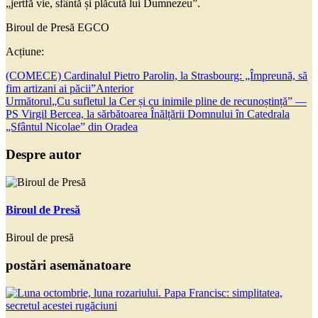
„jertfă vie, sfântă și plăcută lui Dumnezeu”.
Biroul de Presă EGCO
Acțiune:
(COMECE) Cardinalul Pietro Parolin, la Strasbourg: „Împreună, să
fim artizani ai păcii”
Anterior
Următorul
„Cu sufletul la Cer și cu inimile pline de recunoștință” —
PS Virgil Bercea, la sărbătoarea Înălțării Domnului în Catedrala
„Sfântul Nicolae” din Oradea
Despre autor
Biroul de Presă
Biroul de presă
postări asemănatoare