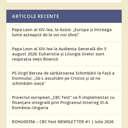
ARTICOLE RECENTE
Papa Leon al XIV-lea, la Assisi: „Europa și întreaga
lume așteaptă de la voi noi sfinți”
Papa Leon al XIV-lea la Audiența Generală din 5
august 2026: Euharistia și Liturgia Orelor sunt
respirația vieții Bisericii
PS Virgil Bercea de sărbătoarea Schimbării la Față a
Domnului: „Să-L ascultăm pe Cristos și să ne
schimbăm viața”
Proiectul european „CBC Fest” va fi implementat cu
finanțare integrală prin Programul Interreg VI-A
România–Ungaria
ROHU00356 – CBC Fest NEWSLETTER #1 | Iulie 2026