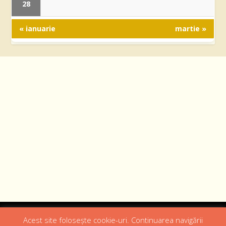
28
« ianuarie
martie »
Designed by
Web Design 4Us Consulting
|
Acest site folosește cookie-uri. Continuarea navigării