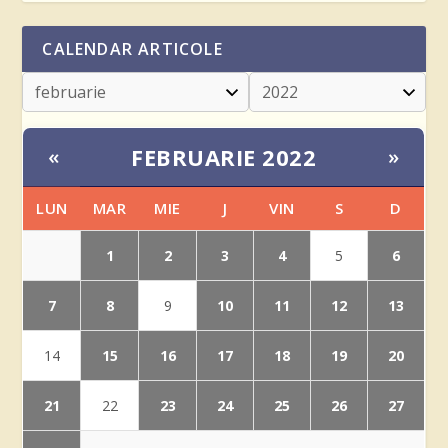
CALENDAR ARTICOLE
FEBRUARIE 2022
«
»
LUN
MAR
MIE
J
VIN
S
D
1
2
3
4
6
5
7
8
10
11
12
13
9
15
16
17
18
19
20
14
21
23
24
25
26
27
22