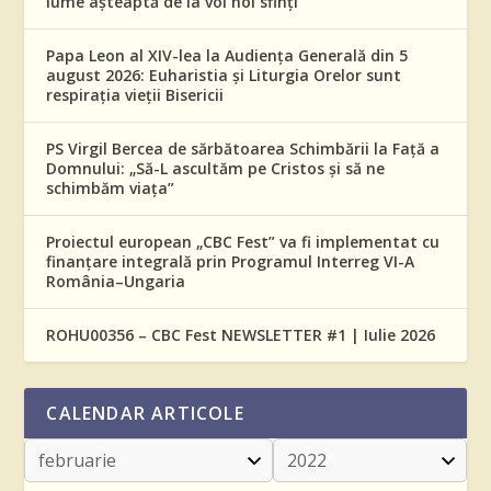
lume așteaptă de la voi noi sfinți”
Papa Leon al XIV-lea la Audiența Generală din 5
august 2026: Euharistia și Liturgia Orelor sunt
respirația vieții Bisericii
PS Virgil Bercea de sărbătoarea Schimbării la Față a
Domnului: „Să-L ascultăm pe Cristos și să ne
schimbăm viața”
Proiectul european „CBC Fest” va fi implementat cu
finanțare integrală prin Programul Interreg VI-A
România–Ungaria
ROHU00356 – CBC Fest NEWSLETTER #1 | Iulie 2026
CALENDAR ARTICOLE