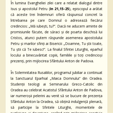
În lumina Evangheliei zilei care a relatat dialogul dintre
Isus și apostolul Petru (
In 21,15-25
), episcopul a arătat
că aceste trei îndemnuri oferă răspunsul concret la
întrebarea pe care Domnul o adresează fiecărui
credincios: „Mă iubești, tu?”. Dacă ne aducem aminte de
promisiunile făcute, de săraci și de poarta deschisă lui
Cristos, atunci putem răspunde asemenea apostolului
Petru și marilor sfinți ai Bisericii: „Doamne, Tu știi toate,
Tu știi că Te iubesc!”. La finalul Sfintei Liturghii, eparhul
locului a binecuvântat copiii, familiile și toți credincioși
prezenți, prin mijlocirea Sfântului Anton de Padova.
În Solemnitatea Rusaliilor, programul jubiliar a continuat
la Sanctuarul Eparhial „Maica Domnului” din Oradea.
Studenții teologi ai Seminarului Greco-Catolic din
Oradea au celebrat Acatistul Sfântului Anton de Padova,
iar numeroșii pelerini au venit să se bucure de prezența
Sfântului Anton la Oradea, să obțină indulgență plenară,
să participe la Sfintele Liturghii, momentele de