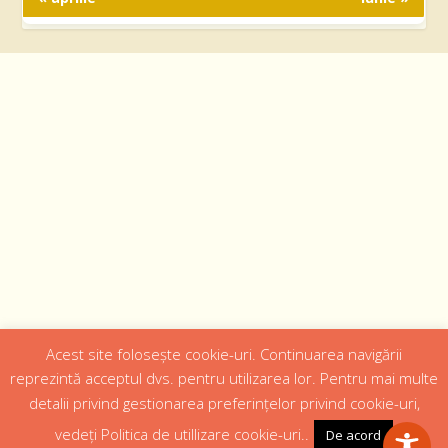
Acest site folosește cookie-uri. Continuarea navigării
Designed by
Web Design 4Us Consulting
|
reprezintă acceptul dvs. pentru utilizarea lor. Pentru mai multe
detalii privind gestionarea preferințelor privind cookie-uri,
Acasa
Istoric
Episcopul
Institutii
Media
Cateheza
vedeți Politica de utillizare cookie-uri..
De acord
Parteneri
Contact
Politică confidențialitate