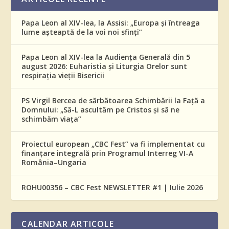
Papa Leon al XIV-lea, la Assisi: „Europa și întreaga
lume așteaptă de la voi noi sfinți”
Papa Leon al XIV-lea la Audiența Generală din 5
august 2026: Euharistia și Liturgia Orelor sunt
respirația vieții Bisericii
PS Virgil Bercea de sărbătoarea Schimbării la Față a
Domnului: „Să-L ascultăm pe Cristos și să ne
schimbăm viața”
Proiectul european „CBC Fest” va fi implementat cu
finanțare integrală prin Programul Interreg VI-A
România–Ungaria
ROHU00356 – CBC Fest NEWSLETTER #1 | Iulie 2026
CALENDAR ARTICOLE