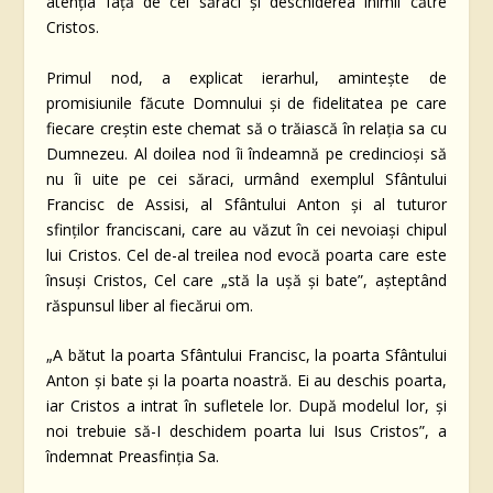
atenția față de cei săraci și deschiderea inimii către
Cristos.
Primul nod, a explicat ierarhul, amintește de
promisiunile făcute Domnului și de fidelitatea pe care
fiecare creștin este chemat să o trăiască în relația sa cu
Dumnezeu. Al doilea nod îi îndeamnă pe credincioși să
nu îi uite pe cei săraci, urmând exemplul Sfântului
Francisc de Assisi, al Sfântului Anton și al tuturor
sfinților franciscani, care au văzut în cei nevoiași chipul
lui Cristos. Cel de-al treilea nod evocă poarta care este
însuși Cristos, Cel care „stă la ușă și bate”, așteptând
răspunsul liber al fiecărui om.
„A bătut la poarta Sfântului Francisc, la poarta Sfântului
Anton și bate și la poarta noastră. Ei au deschis poarta,
iar Cristos a intrat în sufletele lor. După modelul lor, și
noi trebuie să-I deschidem poarta lui Isus Cristos”, a
îndemnat Preasfinția Sa.