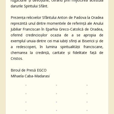
rugăciune și devoțiune, cerând prin mijlocirea acestuia
darurile Spiritului Sfânt.
Prezența relicvelor Sfântului Anton de Padova la Oradea
reprezintă unul dintre momentele de referință ale Anului
Jubiliar Franciscan în Eparhia Greco-Catolică de Oradea,
oferind credincioșilor ocazia de a se apropia de
exemplul unuia dintre cei mai iubiți sfinți ai Bisericii și de
a redescoperi, în lumina spiritualității franciscane,
chemarea la credință, caritate și fidelitate față de
Cristos.
Biroul de Presă EGCO
Mihaela Caba-Madarasi