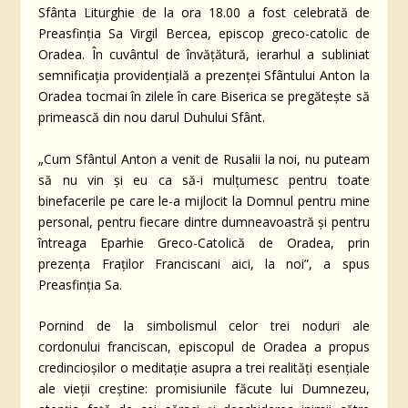
Sfânta Liturghie de la ora 18.00 a fost celebrată de
Preasfinția Sa Virgil Bercea, episcop greco-catolic de
Oradea. În cuvântul de învățătură, ierarhul a subliniat
semnificația providențială a prezenței Sfântului Anton la
Oradea tocmai în zilele în care Biserica se pregătește să
primească din nou darul Duhului Sfânt.
„Cum Sfântul Anton a venit de Rusalii la noi, nu puteam
să nu vin și eu ca să-i mulțumesc pentru toate
binefacerile pe care le-a mijlocit la Domnul pentru mine
personal, pentru fiecare dintre dumneavoastră și pentru
întreaga Eparhie Greco-Catolică de Oradea, prin
prezența Fraților Franciscani aici, la noi”, a spus
Preasfinția Sa.
Pornind de la simbolismul celor trei noduri ale
cordonului franciscan, episcopul de Oradea a propus
credincioșilor o meditație asupra a trei realități esențiale
ale vieții creștine: promisiunile făcute lui Dumnezeu,