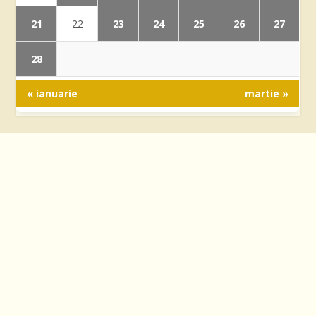
21
23
24
25
26
27
22
28
« ianuarie
martie »