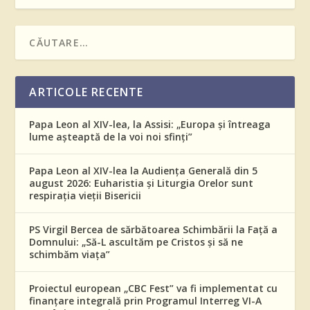
ARTICOLE RECENTE
Papa Leon al XIV-lea, la Assisi: „Europa și întreaga
lume așteaptă de la voi noi sfinți”
Papa Leon al XIV-lea la Audiența Generală din 5
august 2026: Euharistia și Liturgia Orelor sunt
respirația vieții Bisericii
PS Virgil Bercea de sărbătoarea Schimbării la Față a
Domnului: „Să-L ascultăm pe Cristos și să ne
schimbăm viața”
Proiectul european „CBC Fest” va fi implementat cu
finanțare integrală prin Programul Interreg VI-A