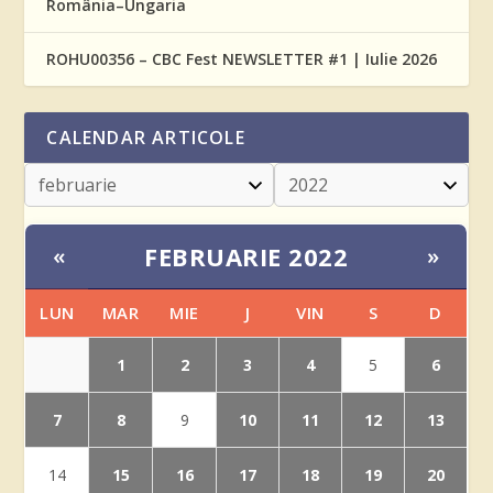
România–Ungaria
ROHU00356 – CBC Fest NEWSLETTER #1 | Iulie 2026
CALENDAR ARTICOLE
FEBRUARIE 2022
«
»
LUN
MAR
MIE
J
VIN
S
D
1
2
3
4
6
5
7
8
10
11
12
13
9
15
16
17
18
19
20
14