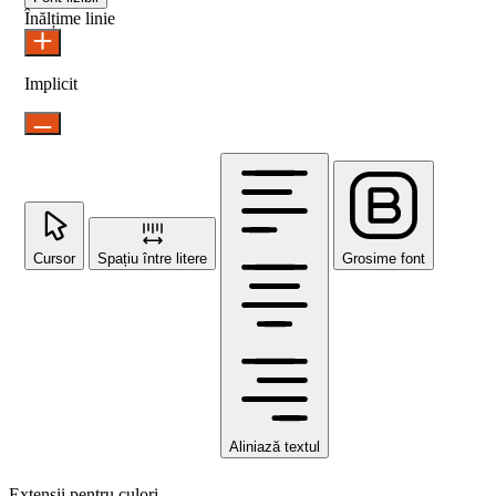
Înălțime linie
Implicit
Cursor
Spațiu între litere
Grosime font
Aliniază textul
Extensii pentru culori