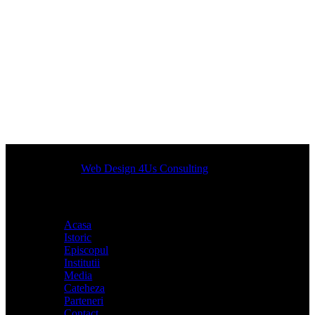
Designed by
Web Design 4Us Consulting
|
Acasa
Istoric
Episcopul
Institutii
Media
Cateheza
Parteneri
Contact