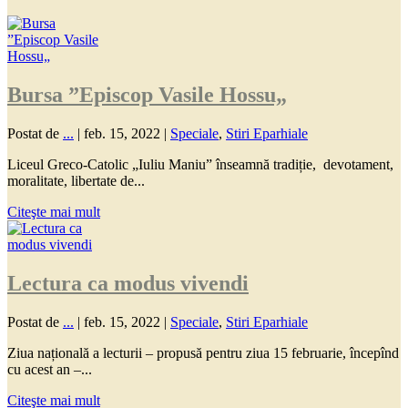
Bursa ”Episcop Vasile Hossu„
Postat de
...
|
feb. 15, 2022
|
Speciale
,
Stiri Eparhiale
Liceul Greco-Catolic „Iuliu Maniu” înseamnă tradiție, devotament,
moralitate, libertate de...
Citeşte mai mult
Lectura ca modus vivendi
Postat de
...
|
feb. 15, 2022
|
Speciale
,
Stiri Eparhiale
Ziua națională a lecturii – propusă pentru ziua 15 februarie, începînd
cu acest an –...
Citeşte mai mult