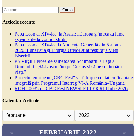
Caută
după:
Articole recente
Papa Leon al XIV-lea, la Assisi: „Europa și întreaga lume
așteaptă de la voi noi sfinți”
Papa Leon al XIV-lea la Audiența Generală din 5 august
2026: Euharistia și Liturgia Orelor sunt respirația vieții
Bisericii
PS Virgil Bercea de sărbătoarea Schimbării la Față a
Domnului: „Să-L ascultăm pe Cristos și să ne schimbăm
viața”
Proiectul european „CBC Fest” va fi implementat cu finanțare
integrală prin Programul Interreg VI-A România–Ungaria
ROHU00356 – CBC Fest NEWSLETTER #1 | Iulie 2026
Calendar Articole
FEBRUARIE 2022
«
»