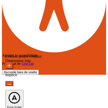
Ajustări la accesibilitate
Extensii pentru conținut
Dimensiune font
Propulsat de
OneTap
Ascunde bara de unelte
Implicit
Font lizibil