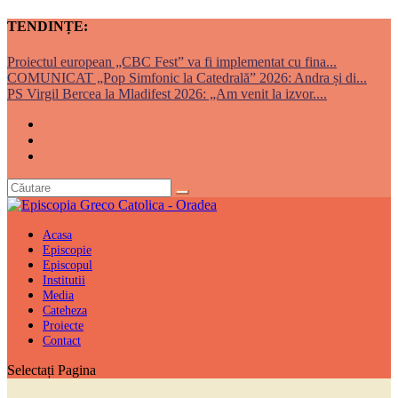
TENDINȚE:
Proiectul european „CBC Fest” va fi implementat cu fina...
COMUNICAT „Pop Simfonic la Catedrală” 2026: Andra și di...
PS Virgil Bercea la Mladifest 2026: „Am venit la izvor....
Acasa
Episcopie
Episcopul
Institutii
Media
Cateheza
Proiecte
Contact
Selectați Pagina