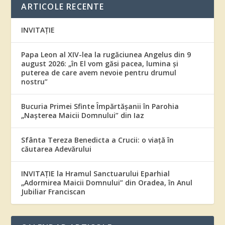
ARTICOLE RECENTE
INVITAȚIE
Papa Leon al XIV-lea la rugăciunea Angelus din 9
august 2026: „în El vom găsi pacea, lumina și
puterea de care avem nevoie pentru drumul
nostru”
Bucuria Primei Sfinte Împărtășanii în Parohia
„Nașterea Maicii Domnului” din Iaz
Sfânta Tereza Benedicta a Crucii: o viață în
căutarea Adevărului
INVITAȚIE la Hramul Sanctuarului Eparhial
„Adormirea Maicii Domnului” din Oradea, în Anul
Jubiliar Franciscan