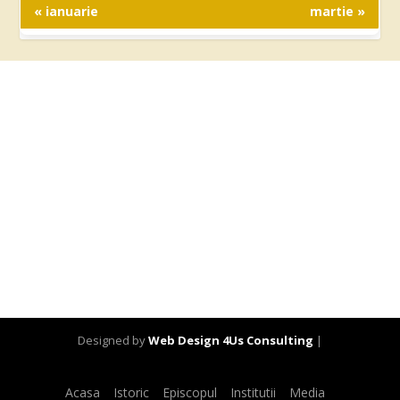
« ianuarie
martie »
Designed by
Web Design 4Us Consulting
|
Acasa
Istoric
Episcopul
Institutii
Media