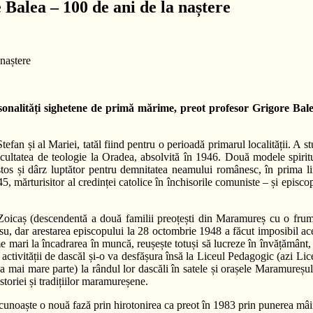
Balea – 100 de ani de la naștere
ersonalități sighetene de primă mărime, preot profesor Grigore Ba
efan și al Mariei, tatăl fiind pentru o perioadă primarul localității. A stu
cultatea de teologie la Oradea, absolvită în 1946. Două modele spiritua
istos și dârz luptător pentru demnitatea neamului românesc, în prima 
, mărturisitor al credinței catolice în închisorile comuniste – și episc
oicaș (descendentă a două familii preoțești din Maramureș cu o frumoas
, dar arestarea episcopului la 28 octombrie 1948 a făcut imposibil acest 
mari la încadrarea în muncă, reușește totuși să lucreze în învățământ, 
 activității de dascăl și-o va desfășura însă la Liceul Pedagogic (azi 
a mai mare parte) la rândul lor dascăli în satele și orașele Maramureșulu
storiei și tradițiilor maramureșene.
 cunoaște o nouă fază prin hirotonirea ca preot în 1983 prin punerea mâi