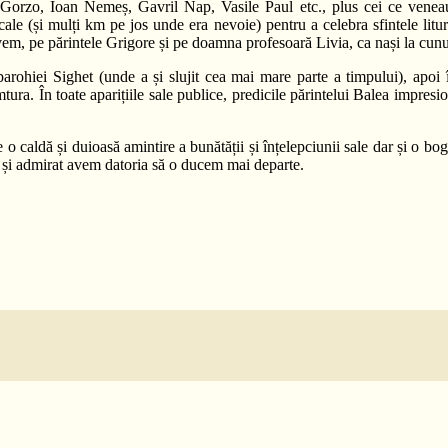
il Gorzo, Ioan Nemeș, Gavril Nap, Vasile Paul etc., plus cei ce venea
le (și mulți km pe jos unde era nevoie) pentru a celebra sfintele liturg
vem, pe părintele Grigore și pe doamna profesoară Livia, ca nași la cunu
parohiei Sighet (unde a și slujit cea mai mare parte a timpului), apoi
ra. În toate aparițiile sale publice, predicile părintelui Balea impresiona
 o caldă și duioasă amintire a bunătății și înțelepciunii sale dar și o bog
it și admirat avem datoria să o ducem mai departe.