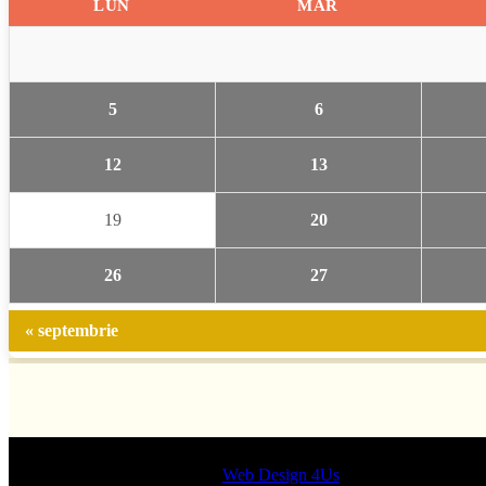
LUN
MAR
5
6
12
13
19
20
26
27
« septembrie
Designed by
Web Design 4Us