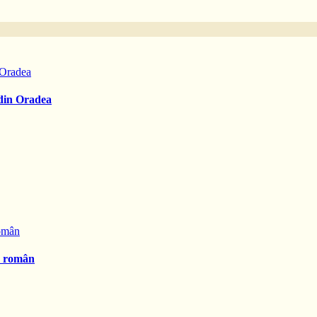
 din Oradea
on român