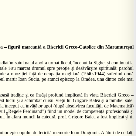
lea – figură marcantă a Bisericii Greco-Catolice din Maramureșul
diat în satul natal apoi a urmat liceul, început la Sighet și continuat la
le i-au marcat drumul spre preoție și desăvârșire spirituală: parohul
linie a opoziției față de ocupația maghiară (1940-1944) suferind două
opul martir Ioan Suciu, pe atunci episcop la Oradea, una dintre cele mai
ă tradiție și ea însăși profund implicată în viața Bisericii Greco –
lucru și a schimbat cursul vieții lui Grigore Balea și a familiei sale.
la început ca învățător apoi (după absolvirea facultății de Matematică)
Liceul „Regele Ferdinand”) fiind un model de competență profesională și
i. În afara muncii la catedră, prof. Grigore Balea a fost implicat și în
nilor episcopului de fericită memorie Ioan Dragomir. Alături de ceilalți