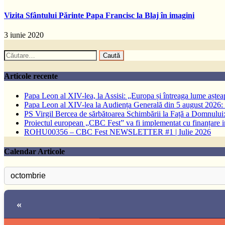
Vizita Sfântului Părinte Papa Francisc la Blaj în imagini
3 iunie 2020
Caută
după:
Articole recente
Papa Leon al XIV-lea, la Assisi: „Europa și întreaga lume așteapt
Papa Leon al XIV-lea la Audiența Generală din 5 august 2026: Euh
PS Virgil Bercea de sărbătoarea Schimbării la Față a Domnului:
Proiectul european „CBC Fest” va fi implementat cu finanțare
ROHU00356 – CBC Fest NEWSLETTER #1 | Iulie 2026
Calendar Articole
«