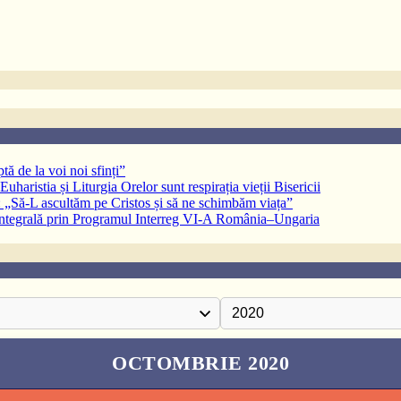
ă de la voi noi sfinți”
aristia și Liturgia Orelor sunt respirația vieții Bisericii
 „Să-L ascultăm pe Cristos și să ne schimbăm viața”
 integrală prin Programul Interreg VI-A România–Ungaria
OCTOMBRIE 2020