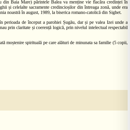
u din Baia Mare) părintele Balea va menține vie flacăra credinței în
hii și celelalte sacramente credincioșilor din întreaga zonă, unde era
nia noastră în august, 1989, la biserica romano-catolică din Sighet.
 în perioada de început a parohiei Șugău, dar și pe valea Izei unde a
u prin claritate și coerență logică, prin nivelul intelectual respectabil
ată moștenire spirituală pe care alături de minunata sa familie (5 copii,