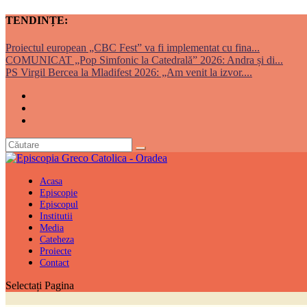
TENDINȚE:
Proiectul european „CBC Fest” va fi implementat cu fina...
COMUNICAT „Pop Simfonic la Catedrală” 2026: Andra și di...
PS Virgil Bercea la Mladifest 2026: „Am venit la izvor....
Acasa
Episcopie
Episcopul
Institutii
Media
Cateheza
Proiecte
Contact
Selectați Pagina