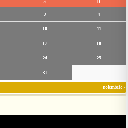
S
D
3
4
10
11
17
18
24
25
31
noiembrie »