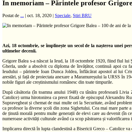
In memoriam – Părintele profesor Grigore 
Postat de
...
|
oct. 18, 2020
|
Speciale
,
Stiri BRU
Azi, 18 octombrie, se împlinește un secol de la nașterea unei p
ultimelor decenii.
Grigore Balea s-a născut la Ieud, la 18 octombrie 1920, fiind fiul lui Șt
Gherla, unde a absolvit cu diploma de învățător, continuă apoi cu fa
Ieudului – părintele Ioan Dunca Joldea, înflăcărat apostol al lui Cr
arestări, și față de proiectata anexare a Maramureșului la URSS în 1945
nobile figuri ale creștinismului românesc din toate timpurile.
După căsătoria (în toamna anului 1948) cu tânăra profesoară Livia Z
Catolice) urma hirotonirea ca preot fixată de episcopul Alexandru Rusu
Supravegheat și chemat de mai multe ori la Securitate, având probleme 
ca profesor la diverse școli din zona Sighetului. Cea mai mare parte a
de ținută morală pentru multe generații de elevi care au devenit (în ce
numeroase activități culturale având ca scop păstrarea și valorificarea i
Implicarea directă în lupta clandestină a Bisericii Greco – Catolice va