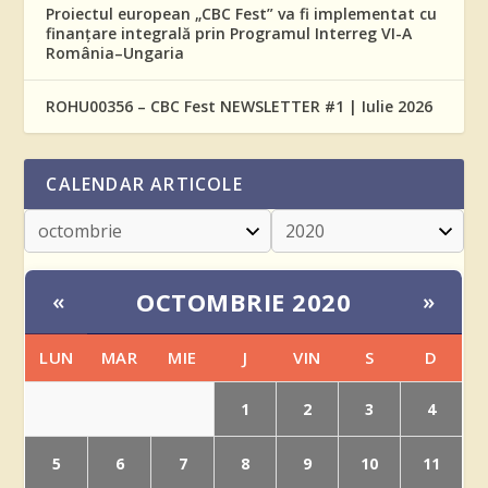
Proiectul european „CBC Fest” va fi implementat cu
finanțare integrală prin Programul Interreg VI-A
România–Ungaria
ROHU00356 – CBC Fest NEWSLETTER #1 | Iulie 2026
CALENDAR ARTICOLE
OCTOMBRIE 2020
«
»
LUN
MAR
MIE
J
VIN
S
D
1
2
3
4
5
6
7
8
9
10
11