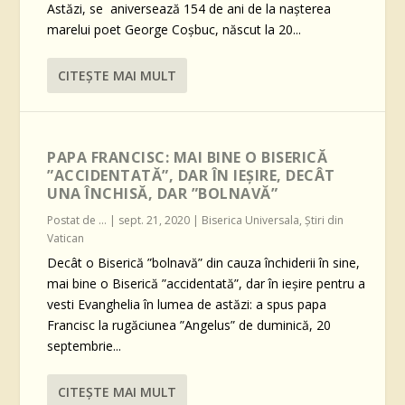
Astăzi, se aniversează 154 de ani de la nașterea
marelui poet George Coșbuc, născut la 20...
CITEŞTE MAI MULT
PAPA FRANCISC: MAI BINE O BISERICĂ
”ACCIDENTATĂ”, DAR ÎN IEȘIRE, DECÂT
UNA ÎNCHISĂ, DAR ”BOLNAVĂ”
Postat de
...
|
sept. 21, 2020
|
Biserica Universala
,
Știri din
Vatican
Decât o Biserică ”bolnavă” din cauza închiderii în sine,
mai bine o Biserică ”accidentată”, dar în ieșire pentru a
vesti Evanghelia în lumea de astăzi: a spus papa
Francisc la rugăciunea ”Angelus” de duminică, 20
septembrie...
CITEŞTE MAI MULT