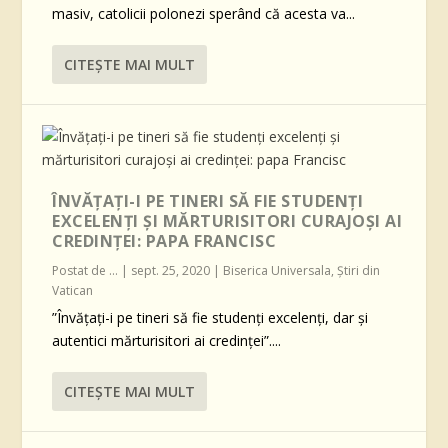
masiv, catolicii polonezi sperând că acesta va...
CITEŞTE MAI MULT
ÎNVĂȚAȚI-I PE TINERI SĂ FIE STUDENȚI
EXCELENȚI ȘI MĂRTURISITORI CURAJOȘI AI
CREDINȚEI: PAPA FRANCISC
Postat de
...
|
sept. 25, 2020
|
Biserica Universala
,
Știri din
Vatican
”Învățați-i pe tineri să fie studenți excelenți, dar și
autentici mărturisitori ai credinței”....
CITEŞTE MAI MULT