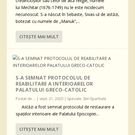
credincioșilor sau celor de altă religie, numele
lui Mechitar (1676-1749) nu le este nicidecum
necunoscut. S-a născut în Sebaste, Sivas-ul de astăzi,
botezat cu numele de „Manuk”,...
CITEŞTE MAI MULT
S-A SEMNAT PROTOCOLUL DE
REABILITARE A INTERIOARELOR
PALATULUI GRECO-CATOLIC
Postat de
...
|
sept. 21, 2020
|
Speciale
,
Stiri Eparhiale
Astăzi a fost semnat protocolul de restaurare a
spațiilor interioare ale Palatului Episcopiei...
CITEŞTE MAI MULT