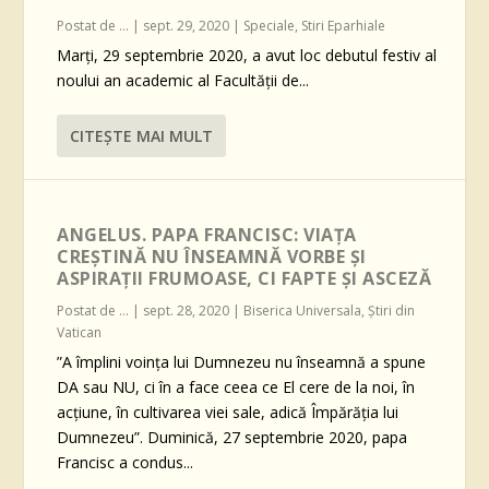
Postat de
...
|
sept. 29, 2020
|
Speciale
,
Stiri Eparhiale
Marți, 29 septembrie 2020, a avut loc debutul festiv al
noului an academic al Facultății de...
CITEŞTE MAI MULT
ANGELUS. PAPA FRANCISC: VIAȚA
CREȘTINĂ NU ÎNSEAMNĂ VORBE ȘI
ASPIRAȚII FRUMOASE, CI FAPTE ȘI ASCEZĂ
Postat de
...
|
sept. 28, 2020
|
Biserica Universala
,
Știri din
Vatican
”A împlini voința lui Dumnezeu nu înseamnă a spune
DA sau NU, ci în a face ceea ce El cere de la noi, în
acțiune, în cultivarea viei sale, adică Împărăția lui
Dumnezeu”. Duminică, 27 septembrie 2020, papa
Francisc a condus...