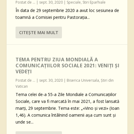
Postat de
...
|
sept. 30, 2020
|
Speciale
,
Stiri Eparhiale
În data de 29 septembrie 2020 a avut loc sesiunea de
toamnă a Comisiei pentru Pastorația...
CITEŞTE MAI MULT
TEMA PENTRU ZIUA MONDIALĂ A
COMUNICAȚIILOR SOCIALE 2021: VENIȚI ȘI
VEDEȚI
Postat de
...
|
sept. 30, 2020
|
Biserica Universala
,
Știri din
Vatican
Tema celei de-a 55-a Zile Mondiale a Comunicațiilor
Sociale, care va fi marcată în mai 2021, a fost lansată
marți, 29 septembrie. Tema este: „«Vino și vezi» (Ioan
1,46). A comunica întâlnind oamenii așa cum sunt și
unde se...