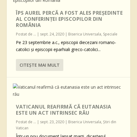
ÎPS AUREL PERCĂ A FOST ALES PREȘEDINTE
AL CONFERINȚEI EPISCOPILOR DIN
ROMÂNIA
Postat de
...
|
sept. 24, 2020
|
Biserica Universala
,
Speciale
Pe 23 septembrie a.c., episcopii diecezani romano-
catolici și episcopii eparhiali greco-catolici...
CITEŞTE MAI MULT
VATICANUL REAFIRMĂ CĂ EUTANASIA
ESTE UN ACT INTRINSEC RĂU
Postat de
...
|
sept. 23, 2020
|
Biserica Universala
,
Știri din
Vatican
Într-un nou document lansat marți, dicasterul