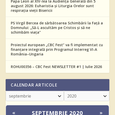
Papa Leon al XIV-lea la Audiența Generală din 5
august 2026: Euharistia și Liturgia Orelor sunt
respirația vieții Bisericii
PS Virgil Bercea de sărbătoarea Schimbării la Față a
Domnului: „Să-L ascultăm pe Cristos și să ne
schimbăm viața”
Proiectul european „CBC Fest” va fi implementat cu
finanțare integrală prin Programul Interreg VI-A
România–Ungaria
ROHU00356 – CBC Fest NEWSLETTER #1 | Iulie 2026
CALENDAR ARTICOLE
SEPTEMBRIE 2020
«
»