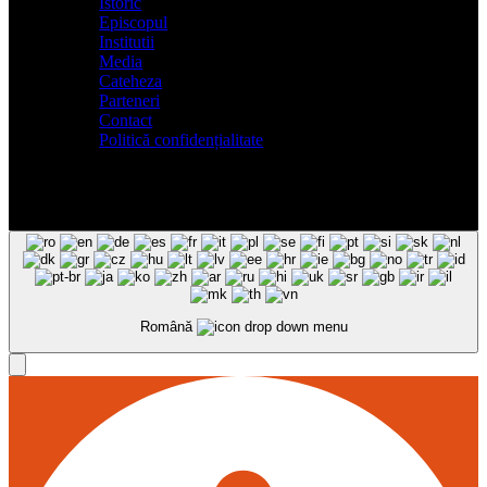
Istoric
Episcopul
Institutii
Media
Cateheza
Parteneri
Contact
Politică confidențialitate
Română