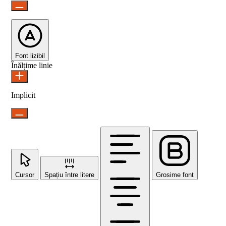
Font lizibil
Înălțime linie
Implicit
Cursor
Spațiu între litere
Grosime font