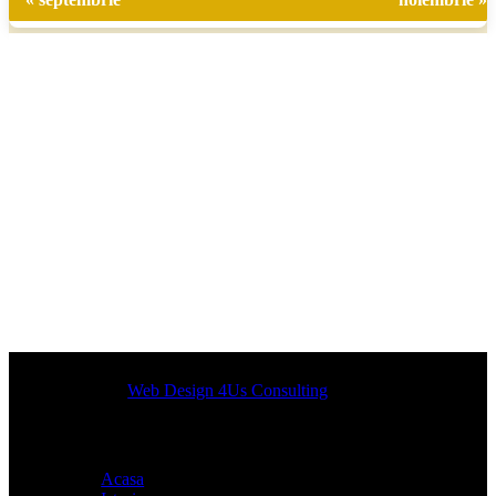
Designed by
Web Design 4Us Consulting
|
Acasa