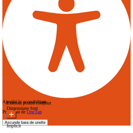
Ajustări la accesibilitate
Extensii pentru conținut
Dimensiune font
Propulsat de
OneTap
Ascunde bara de unelte
Implicit