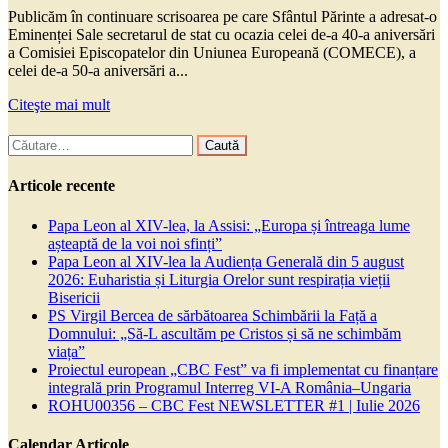
Publicăm în continuare scrisoarea pe care Sfântul Părinte a adresat-o
Eminenței Sale secretarul de stat cu ocazia celei de-a 40-a aniversări
a Comisiei Episcopatelor din Uniunea Europeană (COMECE), a
celei de-a 50-a aniversări a...
Citeşte mai mult
Caută
după:
Articole recente
Papa Leon al XIV-lea, la Assisi: „Europa și întreaga lume
așteaptă de la voi noi sfinți”
Papa Leon al XIV-lea la Audiența Generală din 5 august
2026: Euharistia și Liturgia Orelor sunt respirația vieții
Bisericii
PS Virgil Bercea de sărbătoarea Schimbării la Față a
Domnului: „Să-L ascultăm pe Cristos și să ne schimbăm
viața”
Proiectul european „CBC Fest” va fi implementat cu finanțare
integrală prin Programul Interreg VI-A România–Ungaria
ROHU00356 – CBC Fest NEWSLETTER #1 | Iulie 2026
Calendar Articole