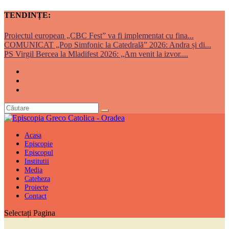
TENDINȚE:
Proiectul european „CBC Fest” va fi implementat cu fina...
COMUNICAT „Pop Simfonic la Catedrală” 2026: Andra și di...
PS Virgil Bercea la Mladifest 2026: „Am venit la izvor....
Acasa
Episcopie
Episcopul
Institutii
Media
Cateheza
Proiecte
Contact
Selectați Pagina