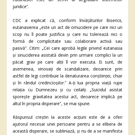
juridice”.
CDC a explicat că, conform învățăturilor Bisericii,
eutanasierea „este un act de omucidere pe care nici un
scop nu îl poate justifica și care nu tolerează nici o
formă de complicitate sau colaborare activă sau
pasivă”. Citim: „Cei care aprobă legile privind eutanasia
și sinuciderea asistată devin prin urmare complici la un
păcat grav pe care alții îl vor executa. Ei sunt, de
asemenea, vinovați de scandalizare, deoarece prin
astfel de legi contribuie la denaturarea conștiinței, chiar
și în rândul credincioșilor.” A-ți lua propria viață rupe
relația cu Dumnezeu și cu ceilalți. „Suicidul asistat
sporește gravitatea acestui act, deoarece implică pe
altul în propria disperare”, se mai spune.
Răspunsul creștin la aceste acțiuni este de a oferi
ajutorul necesar unei persoane pentru a se elibera de
această disperare, se subliniază, și nu de a se manifesta