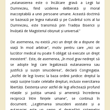
„eutanasierea este o încălcare gravă a Legii lui
Dumnezeu, fiind uciderea deliberată și moral
inacceptabilă a unei persoane umane. Această doctrină
se bazează pe legea naturală și pe Cuvântul scris al lui
Dumnezeu, este transmisă prin Tradiția Bisericii și
învățată de Magisteriul obișnuit și universal.”
De asemenea, nu există „nici un drept de a dispune de
viață în mod arbitrar”, motiv pentru care „nici un
lucrător medical nu poate fi obligat să execute un drept
inexistent”. Este, de asemenea, „în mod grav nedrept să
se adopte legi care legalizează eutanasierea sau
justifică și susțin sinuciderea”, declară Congregația.
„Astfel de legi lovesc la baza ordinii juridice: dreptul la
viață susține toate celelalte drepturi, inclusiv exercitarea
libertății. Existența unor astfel de legi afectează profund
relațiile și justiția umană și amenință încrederea
reciprocă între ființele umane”, se continuă în
document. „Legitimarea sinuciderii asistate și a
eutanasiei este un semn al degradării sistemelor