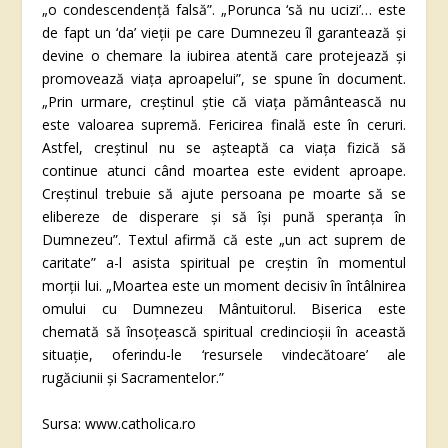
„o condescendență falsă”. „Porunca ‘să nu ucizi’… este
de fapt un ‘da’ vieții pe care Dumnezeu îl garantează și
devine o chemare la iubirea atentă care protejează și
promovează viața aproapelui”, se spune în document.
„Prin urmare, creștinul știe că viața pământească nu
este valoarea supremă. Fericirea finală este în ceruri.
Astfel, creștinul nu se așteaptă ca viața fizică să
continue atunci când moartea este evident aproape.
Creștinul trebuie să ajute persoana pe moarte să se
elibereze de disperare și să își pună speranța în
Dumnezeu”. Textul afirmă că este „un act suprem de
caritate” a-l asista spiritual pe creștin în momentul
morții lui. „Moartea este un moment decisiv în întâlnirea
omului cu Dumnezeu Mântuitorul. Biserica este
chemată să însoțească spiritual credincioșii în această
situație, oferindu-le ‘resursele vindecătoare’ ale
rugăciunii și Sacramentelor.”
Sursa: www.catholica.ro