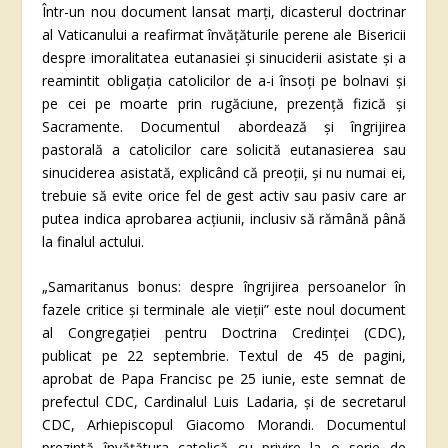
Într-un nou document lansat marți, dicasterul doctrinar
al Vaticanului a reafirmat învățăturile perene ale Bisericii
despre imoralitatea eutanasiei și sinuciderii asistate și a
reamintit obligația catolicilor de a-i însoți pe bolnavi și
pe cei pe moarte prin rugăciune, prezență fizică și
Sacramente. Documentul abordează și îngrijirea
pastorală a catolicilor care solicită eutanasierea sau
sinuciderea asistată, explicând că preoții, și nu numai ei,
trebuie să evite orice fel de gest activ sau pasiv care ar
putea indica aprobarea acțiunii, inclusiv să rămână până
la finalul actului.
„Samaritanus bonus: despre îngrijirea persoanelor în
fazele critice și terminale ale vieții” este noul document
al Congregației pentru Doctrina Credinței (CDC),
publicat pe 22 septembrie. Textul de 45 de pagini,
aprobat de Papa Francisc pe 25 iunie, este semnat de
prefectul CDC, Cardinalul Luis Ladaria, și de secretarul
CDC, Arhiepiscopul Giacomo Morandi. Documentul
prezintă învățătura catolică cu privire la o serie de