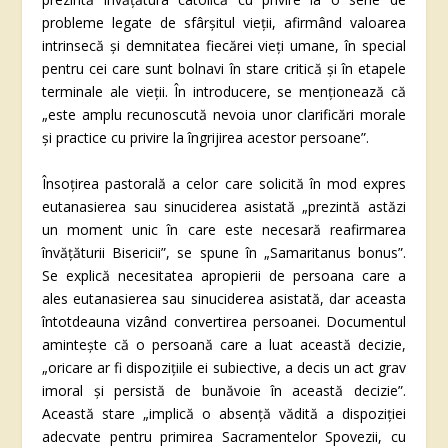
probleme legate de sfârșitul vieții, afirmând valoarea
intrinsecă și demnitatea fiecărei vieți umane, în special
pentru cei care sunt bolnavi în stare critică și în etapele
terminale ale vieții. În introducere, se menționează că
„este amplu recunoscută nevoia unor clarificări morale
și practice cu privire la îngrijirea acestor persoane”.
Însoțirea pastorală a celor care solicită în mod expres
eutanasierea sau sinuciderea asistată „prezintă astăzi
un moment unic în care este necesară reafirmarea
învățăturii Bisericii”, se spune în „Samaritanus bonus”.
Se explică necesitatea apropierii de persoana care a
ales eutanasierea sau sinuciderea asistată, dar aceasta
întotdeauna vizând convertirea persoanei. Documentul
amintește că o persoană care a luat această decizie,
„oricare ar fi dispozițiile ei subiective, a decis un act grav
imoral și persistă de bunăvoie în această decizie”.
Această stare „implică o absență vădită a dispoziției
adecvate pentru primirea Sacramentelor Spovezii, cu