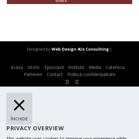
Designed by
Web Design 4Us Consulting
|
Acasa
Istoric
Episcopul
Institutii
Media
Cateheza
Parteneri
Contact
Politică confidențialitate
ÎNCHIDE
PRIVACY OVERVIEW
This website uses cookies to improve your experience while