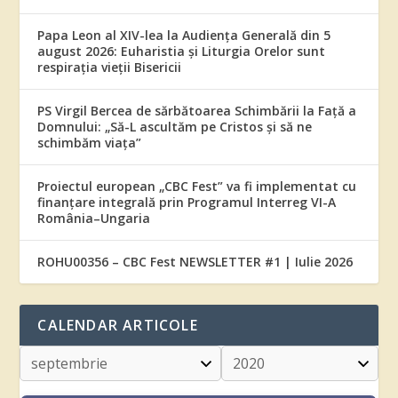
Papa Leon al XIV-lea la Audiența Generală din 5
august 2026: Euharistia și Liturgia Orelor sunt
respirația vieții Bisericii
PS Virgil Bercea de sărbătoarea Schimbării la Față a
Domnului: „Să-L ascultăm pe Cristos și să ne
schimbăm viața”
Proiectul european „CBC Fest” va fi implementat cu
finanțare integrală prin Programul Interreg VI-A
România–Ungaria
ROHU00356 – CBC Fest NEWSLETTER #1 | Iulie 2026
CALENDAR ARTICOLE