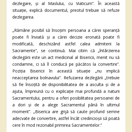
dezlegare, și al Maslului, cu Viaticum”. În această
situație, explică documentul, preotul trebuie să refuze
dezlegarea.
„Rămâne posibil să însoțim persoana a cărei speranță
poate fi înviată și a cărei decizie eronată poate fi
modificată, deschizând astfel calea admiterii la
Sacramente”, se continuă. Mai citim că „întârzierea
dezlegării este un act medicinal al Bisericii, menit nu să
condamne, ci să îl conducă pe păcătos la convertire”.
Poziția Bisericii în această situație „nu implică
neacceptarea bolnavului”. Refuzarea dezlegării „trebuie
să fie însoțită de disponibilitatea de a asculta și de a
ajuta, împreună cu o explicație mai profundă a naturii
Sacramentului, pentru a oferi posibilitatea persoanei de
a dori și de a alege Sacramentul până în ultimul
moment”. „Biserica are grijă să caute profund semne
adecvate de convertire, astfel încât credincioșii să poată
cere în mod rezonabil primirea Sacramentelor.”