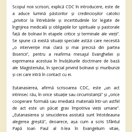
Scopul noii scrisori, explică CDC în introducere, este de
a aduce lumină păstorilor și credincioșilor catolici
„privitor la întrebările și incertitudinile lor legate de
îngrijirea medicală și obligațiile lor spirituale și pastorale
față de bolnavi în etapele critice și terminale ale vieții”.
Se spune că există situații speciale astăzi care necesită
„o intervenție mai clară și mai precisă din partea
Bisericii”, pentru a reafirma mesajul Evangheliei și
exprimarea acestuia în învățăturile doctrinare de bază
ale Magisteriului, în special privind bolnavii și muribunzii
și cei care intră în contact cu ei.
Eutanasierea, afirmă scrisoarea CDC, este „un act
intrinsec rău, în orice situație sau circumstanță” și „orice
cooperare formală sau imediată materială într-un astfel
de act este un păcat grav împotriva vieții umane”.
„Eutanasierea și sinuciderea asistată sunt întotdeauna
alegerea greșită”, deoarece, așa cum a scris Sfântul
Papă Ioan Paul al II-lea în Evangelium vitae,