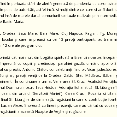
 fiind în perioada stării de alertă generată de pandemia de coronaviru
mpuse de autorități, astfel încât și mulți dintre cei care și-ar fi dorit 
nd însă de marele dar al comuniunii spirituale realizate prin intermedi
re Radio Maria.
ău, Oradea, Satu Mare, Baia Mare, Cluj-Napoca, Reghin, Tg. Mureș
a locului și care, împreună cu cei 13 preoți participanți, au transmi
lor 12 ore ale programului.
prindă cât mai mult din bogăția spirituală a Bisericii noastre, începâ
mpreună cu copiii și credincioșii parohiei gazdă, urmând apoi o Sf
hial cu preoții, Antoniu Chifor, concelebranți fiind pr. Vicar judecătore
 și alți preoți veniți de la Oradea, Zalău, Ștei, Mădăraș, Băbeni ș
niment. În continuare a urmat Venerarea Sf. Cruci, Acatistul Fericițil
nul Domnului nostru Iisus Hristos, Adorația Euharistică, Sf. Liturghie 
ncean, din ordinul ”Servitorii Mariei”), Calea Crucii, Rozariul și Litan
n final Sf. Liturghie de dimineață, rugăciuni la care o contribuție foar
Lucian Alexe, împreună cu tinerii prezenți, care au cântat cu vocea ș
rugăciunii la această Noapte de Veghe și rugăciune.