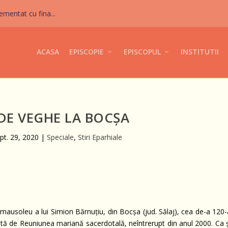
mentat cu fina...
ACASA
EPISCOPIE
EPISCOPUL
INSTITUTII
DE VEGHE LA BOCȘA
pt. 29, 2020
|
Speciale
,
Stiri Eparhiale
 mausoleu a lui Simion Bărnuțiu, din Bocșa (jud. Sălaj), cea de-a 120-
ă de Reuniunea mariană sacerdotală, neîntrerupt din anul 2000. Ca ș