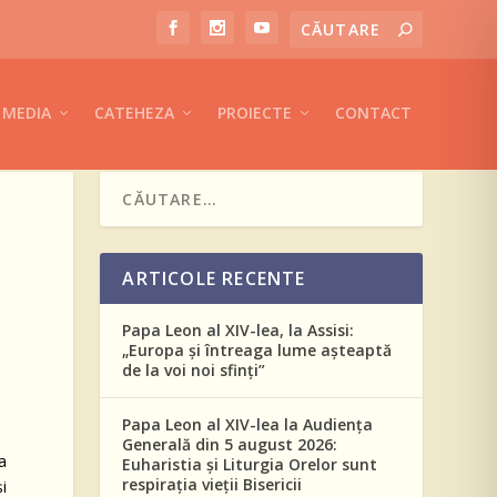
MEDIA
CATEHEZA
PROIECTE
CONTACT
ARTICOLE RECENTE
Papa Leon al XIV-lea, la Assisi:
„Europa și întreaga lume așteaptă
de la voi noi sfinți”
Papa Leon al XIV-lea la Audiența
Generală din 5 august 2026:
a
Euharistia și Liturgia Orelor sunt
respirația vieții Bisericii
i