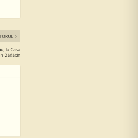
TORUL
iu, la Casa
in Bădăcin