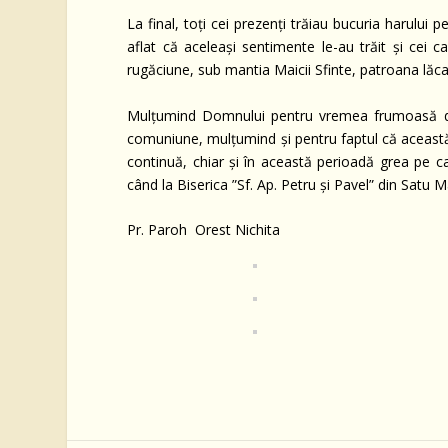
La final, toți cei prezenți trăiau bucuria harului 
aflat că aceleași sentimente le-au trăit și cei c
rugăciune, sub mantia Maicii Sfinte, patroana lăca
Mulțumind Domnului pentru vremea frumoasă dărui
comuniune, mulțumind și pentru faptul că această i
continuă, chiar și în această perioadă grea pe 
când la Biserica ”Sf. Ap. Petru și Pavel” din Sat
Pr. Paroh Orest Nichita