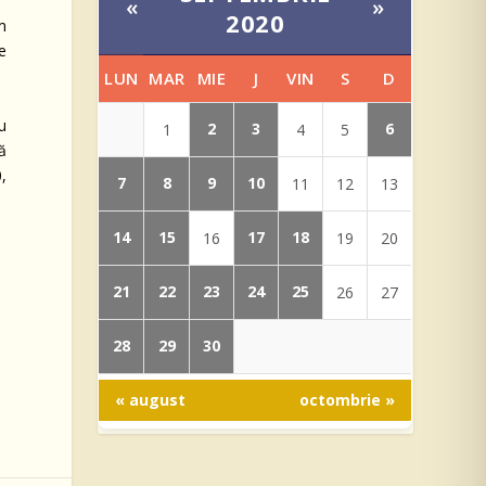
«
»
2020
am
e
LUN
MAR
MIE
J
VIN
S
D
u
2
3
6
1
4
5
tă
,
7
8
9
10
11
12
13
14
15
17
18
16
19
20
21
22
23
24
25
26
27
28
29
30
« august
octombrie »