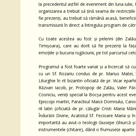
la precedentul astfel de eveniment din luna iulie,
organizarea a trebuit să țină seama de restricțiile i
fie prezenți, au trebuit să rămână acasă, beneficii
transmisiunii în direct a întregului program de căt
Cu toate acestea au fost și pelerini (din Zal
Timișoara), care au dorit să fie prezenți la faț
emoțiile și bucuria rugăciunii, pe tot parcursul ce
Programul a fost foarte variat și a încercat să cu
cu un Sf. Rozariu condus de pr. Marius Matei, î
Liturghie în rit bizantin oficiată de pr. Vicar epar
Răzvan Iacob, pr. Protopop de Zalău, Valer Părău
Cosniciu, veniți special la Bocșa pentru acest eve
Episcopi martiri, Paraclisul Maicii Domnului, Cano
rit latin (oficiată de pr. călugăr Cristi Maria Mări
Îndurării Divine, Acatistul Sf. Fecioare Maria și î
importantă au avut-o teologii Giusepe Ghiurcă și 
instrumentele (chitare), dând o frumusețe aparte 