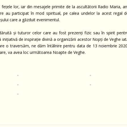
pe fețele lor, iar din mesajele primite de la ascultătorii Radio Maria, 
are au participat în mod spiritual, pe calea undelor la acest regal d
șului care a găzduit evenimentul.
tă și tuturor celor care au fost prezenți fizic sau în spirit pentr
nițiativă de inspirație divină a organizării acestor Nopți de Veghe ia
care o traversăm, ne dăm întâlnire pentru data de 13 noiembrie 2020
u Mare, va avea loc următoarea Noapte de Veghe.