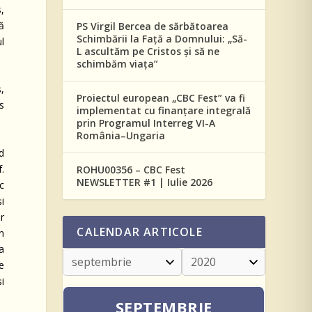
s,
să
PS Virgil Bercea de sărbătoarea
Schimbării la Față a Domnului: „Să-
ul
L ascultăm pe Cristos și să ne
schimbăm viața”
,
Proiectul european „CBC Fest” va fi
s
implementat cu finanțare integrală
prin Programul Interreg VI-A
România–Ungaria
nd
.
ROHU00356 – CBC Fest
NEWSLETTER #1 | Iulie 2026
sc
i
or
CALENDAR ARTICOLE
în
ia
te
i
SEPTEMBRIE