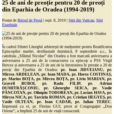
25 de ani de preoție pentru 20 de preoți
din Eparhia de Oradea (1994-2019)
Postat de
Biroul de Presă
|
sept. 8, 2019
|
Știri din Vatican
,
Stiri
Eparhiale
În cadrul Sfintei Liturghii arhierești de mulțumire pentru Beatificarea
Episcopilor martiri, desfășurată duminică, 8 septembrie a.c., în
catedrala „Sfântul Nicolae” din Oradea a fost marcată aniversarea a
aniversarea a 25 ani de la consacrarea ca episcop a PSS Virgil
Bercea și aniversarea a 25 de ani de la hirotonirea în preoție a 20 de
preoți din Eparhia de Oradea:
pr.
Ioan
JIDVEIANU, pr.
Mircea ARDELEAN, pr. Ioan MADA, pr. Horea COSTINAȘ,
pr. Marius BOȚA, pr. Mircea BOȚA, pr. Liviu MARIAN, pr.
Gravril BUBOI, pr. Radu FILIP, pr. Adrian
DUMITRĂȘCONIU, pr. Gheorghe SEICA, pr. Vasile
PÂNCOTAN, pr. Olimpiu TODOREAN, pr. Lucian HAVA, pr.
Mircea NICA, pr. Tarciziu ROMAN, pr. Cristian HEGYEȘ, pr.
Vasile OLTEAN, pr. Ioan CADAR, pr. Iulian TEREC
.
Împreună cu ei, pr. Florian GUI, preot al Congregaţiei „Don
Orione”, a împlinit 25 de ani de viață consacrată.