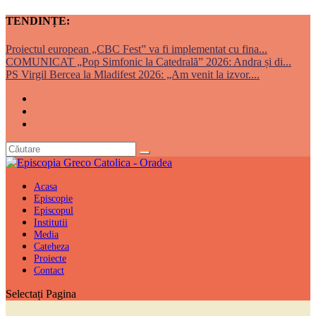
TENDINȚE:
Proiectul european „CBC Fest” va fi implementat cu fina...
COMUNICAT „Pop Simfonic la Catedrală” 2026: Andra și di...
PS Virgil Bercea la Mladifest 2026: „Am venit la izvor....
Acasa
Episcopie
Episcopul
Institutii
Media
Cateheza
Proiecte
Contact
Selectați Pagina