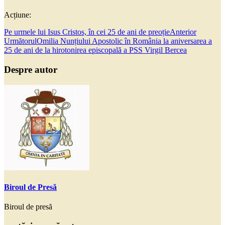
Acțiune:
Pe urmele lui Isus Cristos, în cei 25 de ani de preoție
Anterior
Următorul
Omilia Nunțiului Apostolic în România la aniversarea a
25 de ani de la hirotonirea episcopală a PSS Virgil Bercea
Despre autor
Biroul de Presă
Biroul de presă