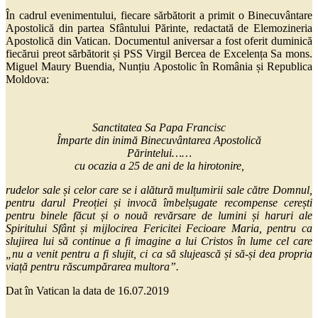
În cadrul evenimentului, fiecare sărbătorit a primit o Binecuvântare
Apostolică din partea Sfântului Părinte, redactată de Elemozineria
Apostolică din Vatican. Documentul aniversar a fost oferit duminică
fiecărui preot sărbătorit și PSS Virgil Bercea de Excelența Sa mons.
Miguel Maury Buendia, Nunțiu Apostolic în România și Republica
Moldova:
Sanctitatea Sa Papa Francisc
Împarte din inimă Binecuvântarea Apostolică
Părintelui……
cu ocazia a 25 de ani de la hirotonire,
rudelor sale și celor care se i alătură mulțumirii sale către Domnul,
pentru darul Preoției și invocă îmbelșugate recompense cerești
pentru binele făcut și o nouă revărsare de lumini și haruri ale
Spiritului Sfânt și mijlocirea Fericitei Fecioare Maria, pentru ca
slujirea lui să continue a fi imagine a lui Cristos în lume cel care
„nu a venit pentru a fi slujit, ci ca să slujească și să-și dea propria
viață pentru răscumpărarea multora”.
Dat în Vatican la data de 16.07.2019