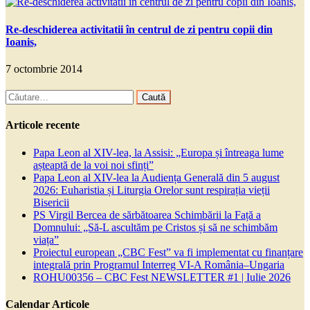
Re-deschiderea activitatii în centrul de zi pentru copii din
Ioanis,
7 octombrie 2014
Caută
după:
Articole recente
Papa Leon al XIV-lea, la Assisi: „Europa și întreaga lume
așteaptă de la voi noi sfinți”
Papa Leon al XIV-lea la Audiența Generală din 5 august
2026: Euharistia și Liturgia Orelor sunt respirația vieții
Bisericii
PS Virgil Bercea de sărbătoarea Schimbării la Față a
Domnului: „Să-L ascultăm pe Cristos și să ne schimbăm
viața”
Proiectul european „CBC Fest” va fi implementat cu finanțare
integrală prin Programul Interreg VI-A România–Ungaria
ROHU00356 – CBC Fest NEWSLETTER #1 | Iulie 2026
Calendar Articole