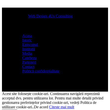
Designed by
Web Design 4Us Consulting
|
Acasa
Istoric
Episcopul
Institutii
Media
Cateheza
Parteneri
Contact
Politică confidențialitate
Acest site folosește cookie-uri. Continuarea navigării reprezintă
acceptul dvs. pentru utilizarea lor. Pentru mai multe detalii privind
gestionarea preferințelor privind cookie-uri, vedeți Politica de
utillizare cookie-uri..
De acord
Citeste mai mult