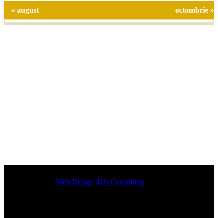
« august
octombrie »
Designed by
Web Design 4Us Consulting
|