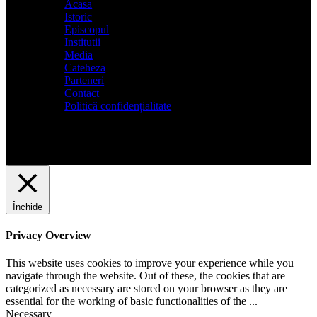
Acasa
Istoric
Episcopul
Institutii
Media
Cateheza
Parteneri
Contact
Politică confidențialitate
Închide
Privacy Overview
This website uses cookies to improve your experience while you
navigate through the website. Out of these, the cookies that are
categorized as necessary are stored on your browser as they are
essential for the working of basic functionalities of the
...
Necessary