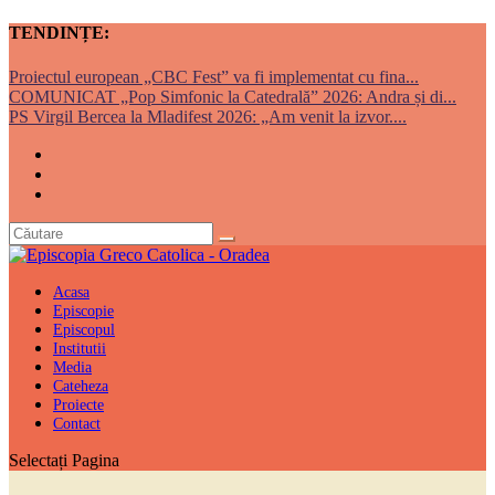
TENDINȚE:
Proiectul european „CBC Fest” va fi implementat cu fina...
COMUNICAT „Pop Simfonic la Catedrală” 2026: Andra și di...
PS Virgil Bercea la Mladifest 2026: „Am venit la izvor....
Acasa
Episcopie
Episcopul
Institutii
Media
Cateheza
Proiecte
Contact
Selectați Pagina