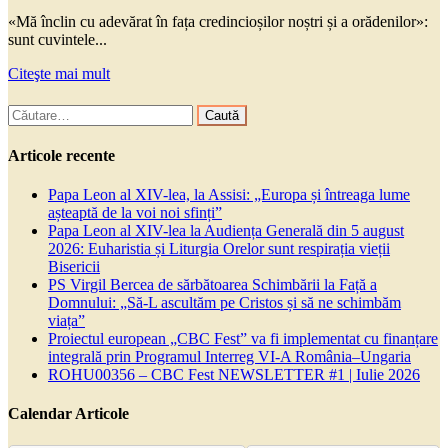
«Mă înclin cu adevărat în fața credincioșilor noștri și a orădenilor»:
sunt cuvintele...
Citeşte mai mult
Caută
după:
Articole recente
Papa Leon al XIV-lea, la Assisi: „Europa și întreaga lume
așteaptă de la voi noi sfinți”
Papa Leon al XIV-lea la Audiența Generală din 5 august
2026: Euharistia și Liturgia Orelor sunt respirația vieții
Bisericii
PS Virgil Bercea de sărbătoarea Schimbării la Față a
Domnului: „Să-L ascultăm pe Cristos și să ne schimbăm
viața”
Proiectul european „CBC Fest” va fi implementat cu finanțare
integrală prin Programul Interreg VI-A România–Ungaria
ROHU00356 – CBC Fest NEWSLETTER #1 | Iulie 2026
Calendar Articole