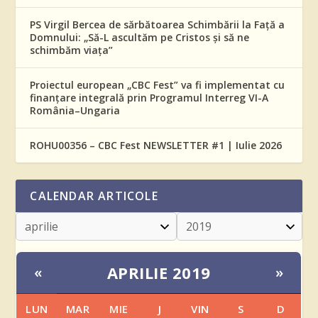
PS Virgil Bercea de sărbătoarea Schimbării la Față a
Domnului: „Să-L ascultăm pe Cristos și să ne
schimbăm viața”
Proiectul european „CBC Fest” va fi implementat cu
finanțare integrală prin Programul Interreg VI-A
România–Ungaria
ROHU00356 – CBC Fest NEWSLETTER #1 | Iulie 2026
CALENDAR ARTICOLE
APRILIE 2019
«
»
LUN
MAR
MIE
J
VIN
S
D