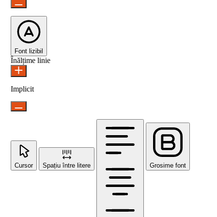
Font lizibil
Înălțime linie
Implicit
Cursor
Spațiu între litere
Grosime font