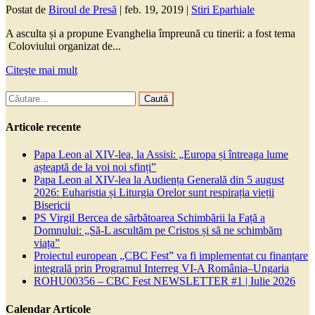
Postat de
Biroul de Presă
|
feb. 19, 2019
|
Stiri Eparhiale
A asculta și a propune Evanghelia împreună cu tinerii: a fost tema
Coloviului organizat de...
Citeşte mai mult
Caută
după:
Articole recente
Papa Leon al XIV-lea, la Assisi: „Europa și întreaga lume
așteaptă de la voi noi sfinți”
Papa Leon al XIV-lea la Audiența Generală din 5 august
2026: Euharistia și Liturgia Orelor sunt respirația vieții
Bisericii
PS Virgil Bercea de sărbătoarea Schimbării la Față a
Domnului: „Să-L ascultăm pe Cristos și să ne schimbăm
viața”
Proiectul european „CBC Fest” va fi implementat cu finanțare
integrală prin Programul Interreg VI-A România–Ungaria
ROHU00356 – CBC Fest NEWSLETTER #1 | Iulie 2026
Calendar Articole