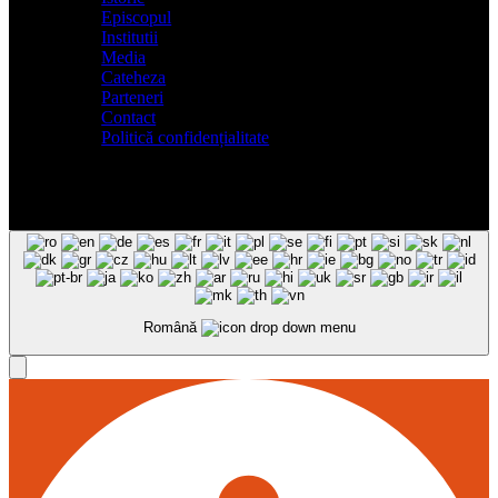
Episcopul
Institutii
Media
Cateheza
Parteneri
Contact
Politică confidențialitate
Română