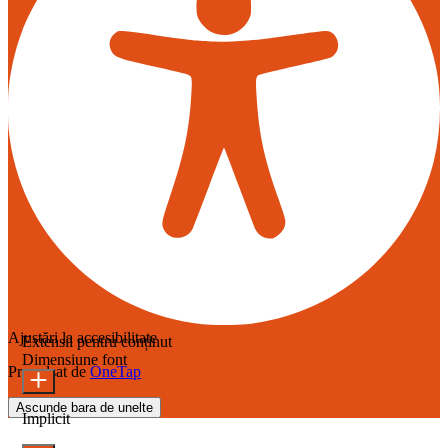
Ajustări la accesibilitate
Extensii pentru conținut
Dimensiune font
Propulsat de
OneTap
Ascunde bara de unelte
Implicit