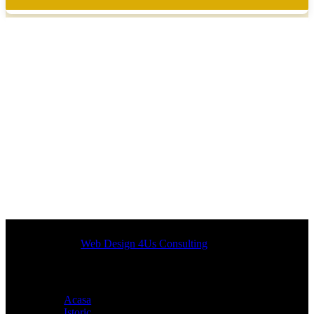
Designed by
Web Design 4Us Consulting
|
Acasa
Istoric