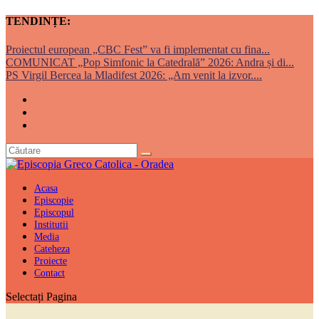
TENDINȚE:
Proiectul european „CBC Fest” va fi implementat cu fina...
COMUNICAT „Pop Simfonic la Catedrală” 2026: Andra și di...
PS Virgil Bercea la Mladifest 2026: „Am venit la izvor....
Acasa
Episcopie
Episcopul
Institutii
Media
Cateheza
Proiecte
Contact
Selectați Pagina