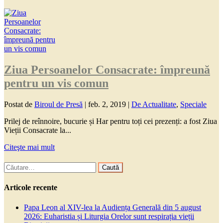
Ziua Persoanelor Consacrate: împreună
pentru un vis comun
Postat de
Biroul de Presă
|
feb. 2, 2019
|
De Actualitate
,
Speciale
Prilej de reînnoire, bucurie și Har pentru toți cei prezenți: a fost Ziua
Vieții Consacrate la...
Citeşte mai mult
Caută
după:
Articole recente
Papa Leon al XIV-lea la Audiența Generală din 5 august
2026: Euharistia și Liturgia Orelor sunt respirația vieții