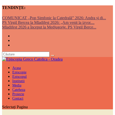
TENDINȚE:
COMUNICAT „Pop Simfonic la Catedrală” 2026: Andra și di...
PS Virgil Bercea la Mladifest 2026: „Am venit la izvor....
Mladifest 2026 a început la Medjugorje. PS Virgil Berce...
Acasa
Episcopie
Episcopul
Institutii
Media
Cateheza
Proiecte
Contact
Selectați Pagina