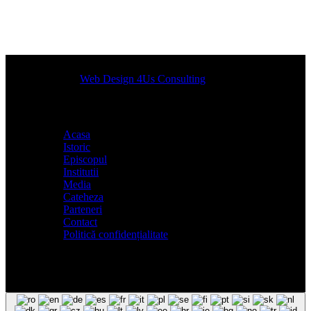
Designed by
Web Design 4Us Consulting
|
Acasa
Istoric
Episcopul
Institutii
Media
Cateheza
Parteneri
Contact
Politică confidențialitate