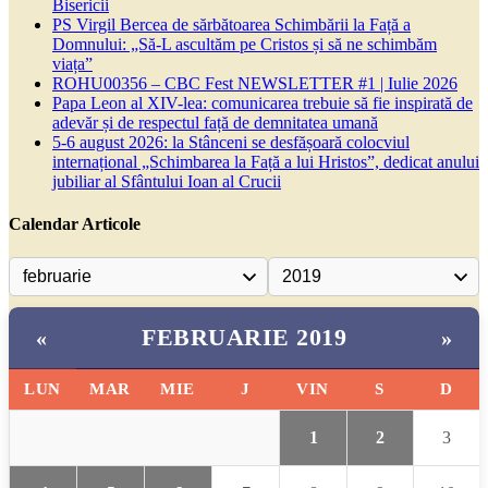
Bisericii
PS Virgil Bercea de sărbătoarea Schimbării la Față a
Domnului: „Să-L ascultăm pe Cristos și să ne schimbăm
viața”
ROHU00356 – CBC Fest NEWSLETTER #1 | Iulie 2026
Papa Leon al XIV-lea: comunicarea trebuie să fie inspirată de
adevăr și de respectul față de demnitatea umană
5-6 august 2026: la Stânceni se desfășoară colocviul
internațional „Schimbarea la Față a lui Hristos”, dedicat anului
jubiliar al Sfântului Ioan al Crucii
Calendar Articole
FEBRUARIE 2019
«
»
LUN
MAR
MIE
J
VIN
S
D
1
2
3