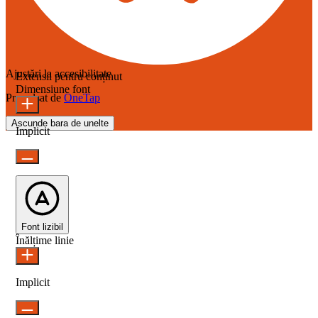
Ajustări la accesibilitate
Extensii pentru conținut
Dimensiune font
Propulsat de
OneTap
Ascunde bara de unelte
Implicit
Font lizibil
Înălțime linie
Implicit