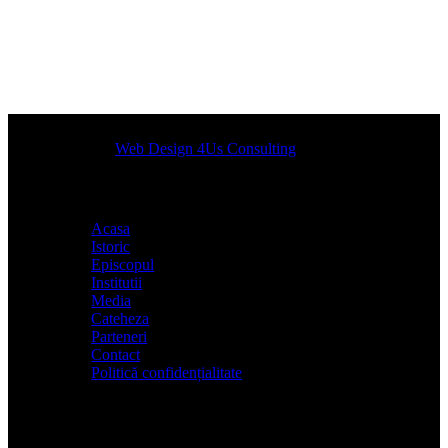
Designed by
Web Design 4Us Consulting
|
Acasa
Istoric
Episcopul
Institutii
Media
Cateheza
Parteneri
Contact
Politică confidențialitate