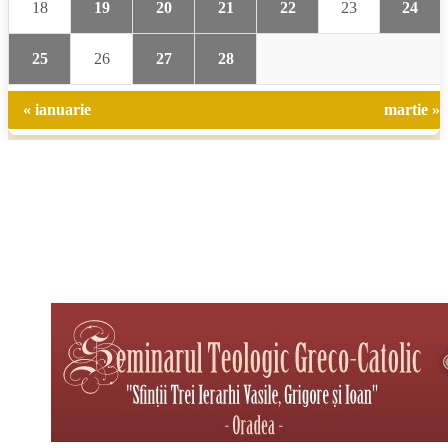
18
19
20
21
22
23
24
25
26
27
28
« ianuarie
martie »