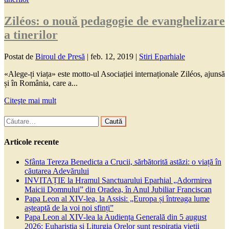
Ziléos: o nouă pedagogie de evanghelizare
a tinerilor
Postat de
Biroul de Presă
|
feb. 12, 2019
|
Stiri Eparhiale
«Alege-ți viața» este motto-ul Asociației internaționale Ziléos, ajunsă
și în România, care a...
Citeşte mai mult
Caută
după:
Articole recente
Sfânta Tereza Benedicta a Crucii, sărbătorită astăzi: o viață în
căutarea Adevărului
INVITAȚIE la Hramul Sanctuarului Eparhial „Adormirea
Maicii Domnului” din Oradea, în Anul Jubiliar Franciscan
Papa Leon al XIV-lea, la Assisi: „Europa și întreaga lume
așteaptă de la voi noi sfinți”
Papa Leon al XIV-lea la Audiența Generală din 5 august
2026: Euharistia și Liturgia Orelor sunt respirația vieții