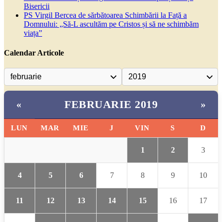
Bisericii
PS Virgil Bercea de sărbătoarea Schimbării la Față a
Domnului: „Să-L ascultăm pe Cristos și să ne schimbăm
viața”
Calendar Articole
FEBRUARIE 2019
«
»
LUN
MAR
MIE
J
VIN
S
D
1
2
3
4
5
6
7
8
9
10
11
12
13
14
15
16
17