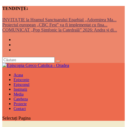
TENDINȚE:
INVITAȚIE la Hramul Sanctuarului Eparhial „Adormirea Ma...
Proiectul european „CBC Fest” va fi implementat cu fina...
COMUNICAT „Pop Simfonic la Catedrală” 2026: Andra și di...
Acasa
Episcopie
Episcopul
Institutii
Media
Cateheza
Proiecte
Contact
Selectați Pagina