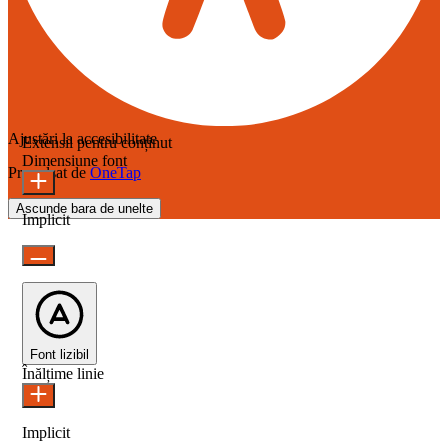
Ajustări la accesibilitate
Extensii pentru conținut
Dimensiune font
Propulsat de
OneTap
Ascunde bara de unelte
Implicit
Font lizibil
Înălțime linie
Implicit