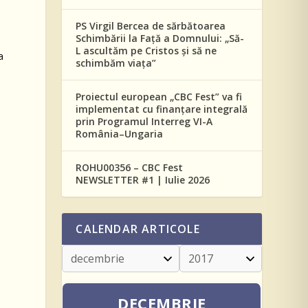
PS Virgil Bercea de sărbătoarea
Schimbării la Față a Domnului: „Să-
L ascultăm pe Cristos și să ne
a
schimbăm viața”
Proiectul european „CBC Fest” va fi
implementat cu finanțare integrală
prin Programul Interreg VI-A
România–Ungaria
ROHU00356 – CBC Fest
NEWSLETTER #1 | Iulie 2026
CALENDAR ARTICOLE
,
DECEMBRIE