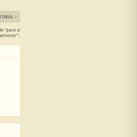
TORUL
e ”pace si
armonie””,