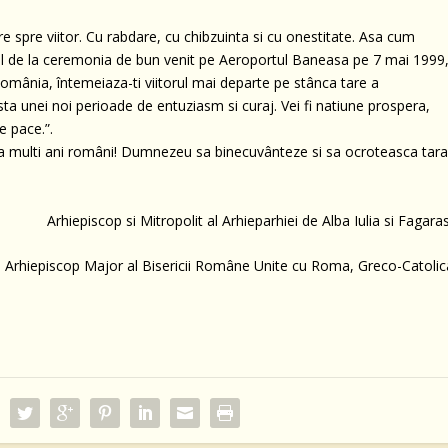
re spre viitor. Cu rabdare, cu chibzuinta si cu onestitate. Asa cum
ursul de la ceremonia de bun venit pe Aeroportul Baneasa pe 7 mai 1999
 „România, întemeiaza-ti viitorul mai departe pe stânca tare a
ista unei noi perioade de entuziasm si curaj. Vei fi natiune prospera,
e pace.”.
La multi ani români! Dumnezeu sa binecuvânteze si sa ocroteasca tar
Arhiepiscop si Mitropolit al Arhieparhiei de Alba Iulia si Fagara
Arhiepiscop Major al Bisericii Române Unite cu Roma, Greco-Catolic