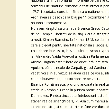
nationala si limba româna în formele pe care le c
termenul de “natiune româna” a fost introdus pent
1737. Totodata, constient fiind ca o natiune nu po
Aron avea sa deschida la Blaj pe 11 octombrie 175
nationala româneasca.
Nu avem dreptul sa uitam ca Biserica Greco-Catol
de pe Câmpia Libertatii de la Blaj. Aici s-a strigat
a rostit Simion Barnutiu, la 14 mai 1848, celebrul 
care a pledat pentru libertate nationala si sociala
La 1 decembrie 1918, la Alba Iulia, Episcopul greco
iar Alexandru Vaida-Voevod a rostit în Parlamen
Austro-Ungaria este “libera de orice înrâurire strai
Apulum, pâna dincolo de Carpati, glasul Cardinalul
vedeti voi si n-au vazut; sa auda ceea ce voi auziti
ca aud bunavestire, a unirii noastre pe veci”.
Biserica Româneasca, profund ancorata în realitat
crede în România. Crede în putinta patriei noastre
Dumnezeu. Fiindca „începutul întelepciunii este fr
stapânirea de sine” (Pilde 1, 7). Asa cum mereu a 
istoriei noastre, si care astazi si mâine vor duce 