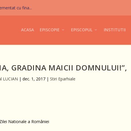
mentat cu fina...
ACASA
EPISCOPIE
EPISCOPUL
INSTITUTII
A, GRADINA MAICII DOMNULUI!”,
al LUCIAN
|
dec. 1, 2017
|
Stiri Eparhiale
 Zilei Nationale a României