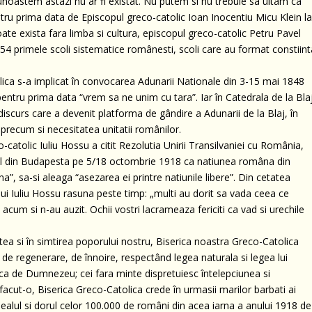
unoastem astazi nu ar fi existat. Nu putem si nu trebuie sa uitam ca
ru prima data de Episcopul greco-catolic Ioan Inocentiu Micu Klein l
ate exista fara limba si cultura, episcopul greco-catolic Petru Pavel
4 primele scoli sistematice românesti, scoli care au format constiint
ica s-a implicat în convocarea Adunarii Nationale din 3-15 mai 1848
 pentru prima data “vrem sa ne unim cu tara”. Iar în Catedrala de la Bla
discurs care a devenit platforma de gândire a Adunarii de la Blaj, în
, precum si necesitatea unitatii românilor.
-catolic Iuliu Hossu a citit Rezolutia Unirii Transilvaniei cu România,
tul din Budapesta pe 5/18 octombrie 1918 ca natiunea româna din
na”, sa-si aleaga “asezarea ei printre natiunile libere”. Din cetatea
ui Iuliu Hossu rasuna peste timp: „multi au dorit sa vada ceea ce
 acum si n-au auzit. Ochii vostri lacrameaza fericiti ca vad si urechile
ea si în simtirea poporului nostru, Biserica noastra Greco-Catolica
 de regenerare, de înnoire, respectând legea naturala si legea lui
ica de Dumnezeu; cei fara minte dispretuiesc întelepciunea si
facut-o, Biserica Greco-Catolica crede în urmasii marilor barbati ai
idealul si dorul celor 100.000 de români din acea iarna a anului 1918 de