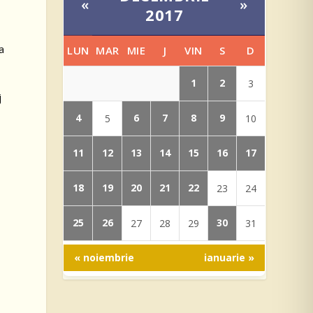
«
»
2017
a
a
LUN
MAR
MIE
J
VIN
S
D
1
2
3
j
4
6
7
8
9
5
10
11
12
13
14
15
16
17
18
19
20
21
22
23
24
25
26
30
27
28
29
31
« noiembrie
ianuarie »