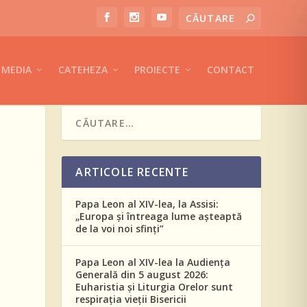
MEDIA
CATEHEZA
PROIECTE
CONTACT
ARTICOLE RECENTE
Papa Leon al XIV-lea, la Assisi:
„Europa și întreaga lume așteaptă
de la voi noi sfinți”
Papa Leon al XIV-lea la Audiența
Generală din 5 august 2026:
Euharistia și Liturgia Orelor sunt
respirația vieții Bisericii