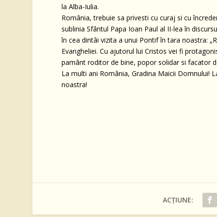
la Alba-Iulia.
România, trebuie sa privesti cu curaj si cu încrede
sublinia Sfântul Papa Ioan Paul al II-lea în disc
în cea dintâi vizita a unui Pontif în tara noastra:
Evangheliei. Cu ajutorul lui Cristos vei fi protagon
pamânt roditor de bine, popor solidar si facator d
La multi ani România, Gradina Maicii Domnului! 
noastra!
ACȚIUNE: