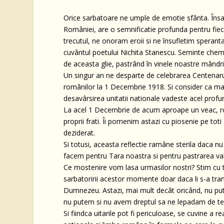
Orice sarbatoare ne umple de emotie sfânta. Însa
României, are o semnificatie profunda pentru fie
trecutul, ne onoram eroii si ne însufletim sperant
cuvântul poetului Nichita Stanescu. Seminte chema
de aceasta glie, pastrând în vinele noastre mândri
Un singur an ne desparte de celebrarea Centenarulu
românilor la 1 Decembrie 1918. Si consider ca mar
desavârsirea unitatii nationale vadeste acel profu
La acel 1 Decembrie de acum aproape un veac, rom
proprii frati. Îi pomenim astazi cu piosenie pe toti
deziderat.
Si totusi, aceasta reflectie ramâne sterila daca 
facem pentru Tara noastra si pentru pastrarea valo
Ce mostenire vom lasa urmasilor nostri? Stim cu to
sarbatoririi acestor momente doar daca li s-a tr
Dumnezeu. Astazi, mai mult decât oricând, nu putem
nu putem si nu avem dreptul sa ne lepadam de tes
Si fiindca uitarile pot fi periculoase, se cuvine a 