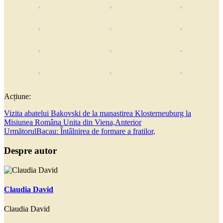
Acțiune:
Vizita abatelui Bakovski de la manastirea Klosterneuburg la
Misiunea Româna Unita din Viena,
Anterior
Următorul
Bacau: Întâlnirea de formare a fratilor,
Despre autor
Claudia David
Claudia David