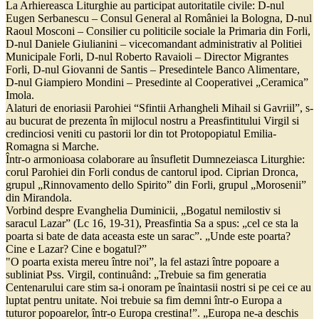
La Arhiereasca Liturghie au participat autoritatile civile: D-nul
Eugen Serbanescu – Consul General al României la Bologna, D-nul
Raoul Mosconi – Consilier cu politicile sociale la Primaria din Forli,
D-nul Daniele Giulianini – vicecomandant administrativ al Politiei
Municipale Forli, D-nul Roberto Ravaioli – Director Migrantes
Forli, D-nul Giovanni de Santis – Presedintele Banco Alimentare,
D-nul Giampiero Mondini – Presedinte al Cooperativei „Ceramica”
Imola.
Alaturi de enoriasii Parohiei “Sfintii Arhangheli Mihail si Gavriil”, s-
au bucurat de prezenta în mijlocul nostru a Preasfintitului Virgil si
credinciosi veniti cu pastorii lor din tot Protopopiatul Emilia-
Romagna si Marche.
Într-o armonioasa colaborare au însufletit Dumnezeiasca Liturghie:
corul Parohiei din Forli condus de cantorul ipod. Ciprian Dronca,
grupul „Rinnovamento dello Spirito” din Forli, grupul „Morosenii”
din Mirandola.
Vorbind despre Evanghelia Duminicii, „Bogatul nemilostiv si
saracul Lazar” (Lc 16, 19-31), Preasfintia Sa a spus: „cel ce sta la
poarta si bate de data aceasta este un sarac”. „Unde este poarta?
Cine e Lazar? Cine e bogatul?”
"O poarta exista mereu între noi”, la fel astazi între popoare a
subliniat Pss. Virgil, continuând: „Trebuie sa fim generatia
Centenarului care stim sa-i onoram pe înaintasii nostri si pe cei ce au
luptat pentru unitate. Noi trebuie sa fim demni într-o Europa a
tuturor popoarelor, într-o Europa crestina!”. „Europa ne-a deschis