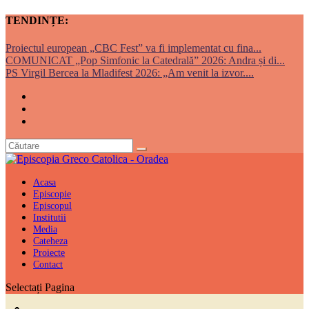
TENDINȚE:
Proiectul european „CBC Fest” va fi implementat cu fina...
COMUNICAT „Pop Simfonic la Catedrală” 2026: Andra și di...
PS Virgil Bercea la Mladifest 2026: „Am venit la izvor....
Acasa
Episcopie
Episcopul
Institutii
Media
Cateheza
Proiecte
Contact
Selectați Pagina