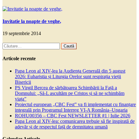
Invitatie la noapte de veghe,
19 septembrie 2014
Caută
după:
Articole recente
Papa Leon al XIV-lea la Audiența Generală din 5 august
2026: Euharistia și Liturgia Orelor sunt respirația vieții
Bisericii
PS Virgil Bercea de sărbătoarea Schimbării la Față a
Domnului: „Să-L ascultăm pe Cristos și să ne schimbăm
viața”
Proiectul european „CBC Fest” va fi implementat cu finanțare
integrală prin Programul Interreg VI-A România–Ungaria
ROHU00356 – CBC Fest NEWSLETTER #1 | Iulie 2026
Papa Leon al XIV-lea: comunicarea trebuie să fie inspirată de
adevăr și de respectul față de demnitatea umană
Calendar Articole