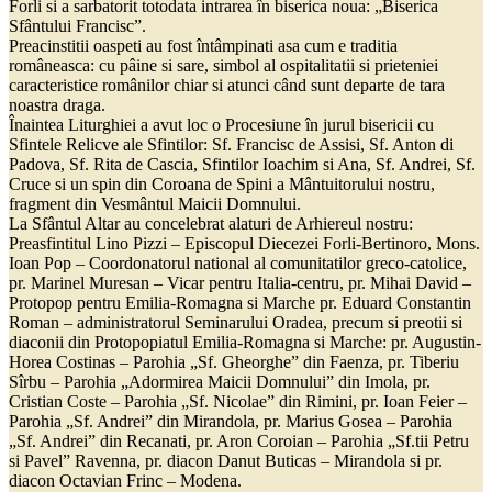
Forli si a sarbatorit totodata intrarea în biserica noua: „Biserica
Sfântului Francisc”.
Preacinstitii oaspeti au fost întâmpinati asa cum e traditia
româneasca: cu pâine si sare, simbol al ospitalitatii si prieteniei
caracteristice românilor chiar si atunci când sunt departe de tara
noastra draga.
Înaintea Liturghiei a avut loc o Procesiune în jurul bisericii cu
Sfintele Relicve ale Sfintilor: Sf. Francisc de Assisi, Sf. Anton di
Padova, Sf. Rita de Cascia, Sfintilor Ioachim si Ana, Sf. Andrei, Sf.
Cruce si un spin din Coroana de Spini a Mântuitorului nostru,
fragment din Vesmântul Maicii Domnului.
La Sfântul Altar au concelebrat alaturi de Arhiereul nostru:
Preasfintitul Lino Pizzi – Episcopul Diecezei Forli-Bertinoro, Mons.
Ioan Pop – Coordonatorul national al comunitatilor greco-catolice,
pr. Marinel Muresan – Vicar pentru Italia-centru, pr. Mihai David –
Protopop pentru Emilia-Romagna si Marche pr. Eduard Constantin
Roman – administratorul Seminarului Oradea, precum si preotii si
diaconii din Protopopiatul Emilia-Romagna si Marche: pr. Augustin-
Horea Costinas – Parohia „Sf. Gheorghe” din Faenza, pr. Tiberiu
Sîrbu – Parohia „Adormirea Maicii Domnului” din Imola, pr.
Cristian Coste – Parohia „Sf. Nicolae” din Rimini, pr. Ioan Feier –
Parohia „Sf. Andrei” din Mirandola, pr. Marius Gosea – Parohia
„Sf. Andrei” din Recanati, pr. Aron Coroian – Parohia „Sf.tii Petru
si Pavel” Ravenna, pr. diacon Danut Buticas – Mirandola si pr.
diacon Octavian Frinc – Modena.