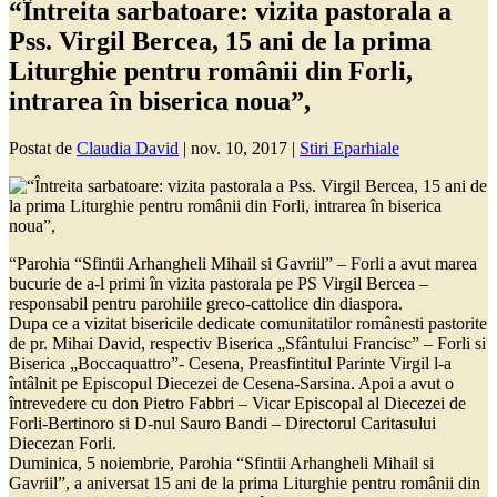
“Întreita sarbatoare: vizita pastorala a
Pss. Virgil Bercea, 15 ani de la prima
Liturghie pentru românii din Forli,
intrarea în biserica noua”,
Postat de
Claudia David
|
nov. 10, 2017
|
Stiri Eparhiale
“Parohia “Sfintii Arhangheli Mihail si Gavriil” – Forli a avut marea
bucurie de a-l primi în vizita pastorala pe PS Virgil Bercea –
responsabil pentru parohiile greco-cattolice din diaspora.
Dupa ce a vizitat bisericile dedicate comunitatilor românesti pastorite
de pr. Mihai David, respectiv Biserica „Sfântului Francisc” – Forli si
Biserica „Boccaquattro”- Cesena, Preasfintitul Parinte Virgil l-a
întâlnit pe Episcopul Diecezei de Cesena-Sarsina. Apoi a avut o
întrevedere cu don Pietro Fabbri – Vicar Episcopal al Diecezei de
Forli-Bertinoro si D-nul Sauro Bandi – Directorul Caritasului
Diecezan Forli.
Duminica, 5 noiembrie, Parohia “Sfintii Arhangheli Mihail si
Gavriil”, a aniversat 15 ani de la prima Liturghie pentru românii din