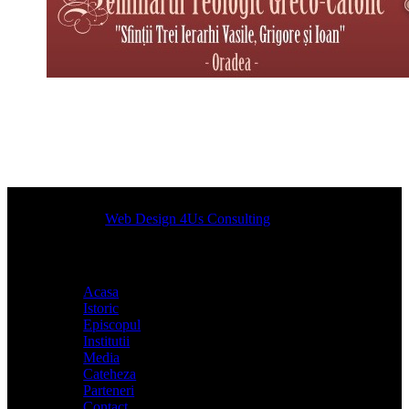
Designed by
Web Design 4Us Consulting
|
Acasa
Istoric
Episcopul
Institutii
Media
Cateheza
Parteneri
Contact