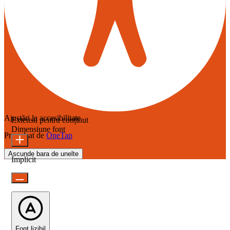
Ajustări la accesibilitate
Extensii pentru conținut
Dimensiune font
Propulsat de
OneTap
Ascunde bara de unelte
Implicit
Font lizibil