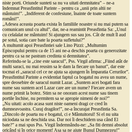
niste porti. Oriunde sunteti sa nu va uitati demnitatea” – ne-a
îndemnat Preasfintitul Parinte – pentru ca „unii prin altii ne
mântuim!”. „Indiferent de confesiune, înainte de toate suntem
români!”.
„Adesea aceasta poarta exista în familiile noastre si nu mai putem sa
comunicam unul cu altul”, dar, ne-a reamintit Preasfintia Sa: „Unul
cu celalalat ne mântuim! Si ajungem sus sau jos. Cât de mult îl aud
pe sotul, sotia care bate la poarta sufletului?”
A multumit apoi Preasfintiei sale Lino Pizzi: „Multumim
Episcopului pentru ca de 15 ani ne-a deschis poarta cu generozitate
pentru ca sa ne pastram credinta si demnitatea”.
Referindu-se la „cine este saracul”, Pss. Virgil afirma: „Fiind atât de
multi saraci, nu mai reusim sa le dam la fiecare un banut”, dar este
tocmai el „saracul cel ce ne ajuta sa ajungem în Împaratia Cerurilor”.
Preasfintitul Parinte a evidentiat faptul ca bogatul nu avea un nume,
spre deosebire de saracul numit Lazar. „Suntem acei bogati fara
nume sau suntem acel Lazar care are un nume? Fiecare avem un
nume primit la botez. Stim sa ne onoram acest nume sau tinem
portile închise, nu permitem sa se apropie nimeni de noi?”
„Nu uitati: acolo acasa sunt niste oameni dragi ce cred în
dumneavoastra. Curaj dragilor!”, ne-a încurajat Preasfintia Sa.
„Dincolo de poarta nu e bogatul, ci e Mântuitorul! Si el nu uita
niciodata sa ne deschida usa. Dar noi îi deschidem usa când El
bate?” a mai spus Pss. Virgil îndemnându-ne: „Sa fiti demni absolut
oricând si în orice moment! Asa sa ne ajute Bunul Dumnezeu!”