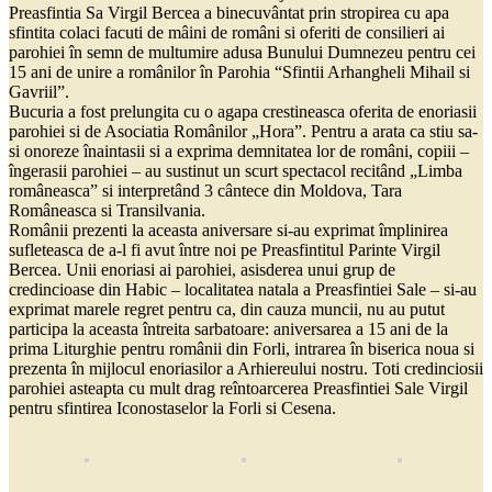
Preasfintia Sa Virgil Bercea a binecuvântat prin stropirea cu apa
sfintita colaci facuti de mâini de români si oferiti de consilieri ai
parohiei în semn de multumire adusa Bunului Dumnezeu pentru cei
15 ani de unire a românilor în Parohia “Sfintii Arhangheli Mihail si
Gavriil”.
Bucuria a fost prelungita cu o agapa crestineasca oferita de enoriasii
parohiei si de Asociatia Românilor „Hora”. Pentru a arata ca stiu sa-
si onoreze înaintasii si a exprima demnitatea lor de români, copiii –
îngerasii parohiei – au sustinut un scurt spectacol recitând „Limba
româneasca” si interpretând 3 cântece din Moldova, Tara
Româneasca si Transilvania.
Românii prezenti la aceasta aniversare si-au exprimat împlinirea
sufleteasca de a-l fi avut între noi pe Preasfintitul Parinte Virgil
Bercea. Unii enoriasi ai parohiei, asisderea unui grup de
credincioase din Habic – localitatea natala a Preasfintiei Sale – si-au
exprimat marele regret pentru ca, din cauza muncii, nu au putut
participa la aceasta întreita sarbatoare: aniversarea a 15 ani de la
prima Liturghie pentru românii din Forli, intrarea în biserica noua si
prezenta în mijlocul enoriasilor a Arhiereului nostru. Toti credinciosii
parohiei asteapta cu mult drag reîntoarcerea Preasfintiei Sale Virgil
pentru sfintirea Iconostaselor la Forli si Cesena.