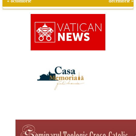
« octombrie
decembrie »