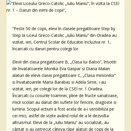
“Peste 50 de copii, elevi în clasele pregatitoare Step by
Step la Liceul Greco-Catolic „Iuliu Maniu” din Oradea au
vizitat, ieri, Centrul Scolar de Educatie Incluziva nr. 1,
încarcati cu daruri pentru colegii lor.
Elevii din clasa pregatitoare B, „Clasa lui Baloo”, însotiti
de învatatoarele Monika Eva Gaspar si Diana Malan
alaturi de elevii clasei pregatitoare C, „Clasa minionilor”
si învatatoarele Maria Barabas si Adela Sime, i-au
vizitat, ieri, pe colegii lor de la CSEI nr. 1 Oradea.
Încarcati cu cosurile toamnei, pline de fructe sanatoase,
micii scolari au daruit din suflete lor fericire, dragoste si
lumina. Scopul actiuni a fost acela de a-i sensibiliza pe
cei mici, astfel de vizite având rolul de a le dezvolta
altruismul. Elevii de la „Iuliu Maniu” au socializat, au
cântat si au petrecut câteva clipe alaturi de copii de la