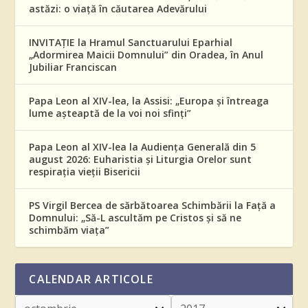
astăzi: o viață în căutarea Adevărului
INVITAȚIE la Hramul Sanctuarului Eparhial
„Adormirea Maicii Domnului” din Oradea, în Anul
Jubiliar Franciscan
Papa Leon al XIV-lea, la Assisi: „Europa și întreaga
lume așteaptă de la voi noi sfinți”
Papa Leon al XIV-lea la Audiența Generală din 5
august 2026: Euharistia și Liturgia Orelor sunt
respirația vieții Bisericii
PS Virgil Bercea de sărbătoarea Schimbării la Față a
Domnului: „Să-L ascultăm pe Cristos și să ne
schimbăm viața”
CALENDAR ARTICOLE