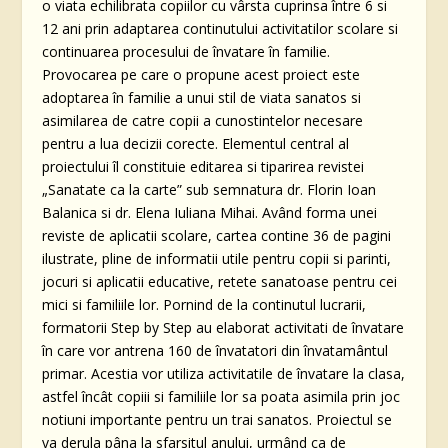
o viata echilibrata copiilor cu vârsta cuprinsa între 6 si
12 ani prin adaptarea continutului activitatilor scolare si
continuarea procesului de învatare în familie.
Provocarea pe care o propune acest proiect este
adoptarea în familie a unui stil de viata sanatos si
asimilarea de catre copii a cunostintelor necesare
pentru a lua decizii corecte. Elementul central al
proiectului îl constituie editarea si tiparirea revistei
„Sanatate ca la carte” sub semnatura dr. Florin Ioan
Balanica si dr. Elena Iuliana Mihai. Având forma unei
reviste de aplicatii scolare, cartea contine 36 de pagini
ilustrate, pline de informatii utile pentru copii si parinti,
jocuri si aplicatii educative, retete sanatoase pentru cei
mici si familiile lor. Pornind de la continutul lucrarii,
formatorii Step by Step au elaborat activitati de învatare
în care vor antrena 160 de învatatori din învatamântul
primar. Acestia vor utiliza activitatile de învatare la clasa,
astfel încât copiii si familiile lor sa poata asimila prin joc
notiuni importante pentru un trai sanatos. Proiectul se
va derula pâna la sfarsitul anului, urmând ca de