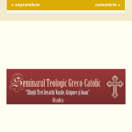
« septembrie
noiembrie »