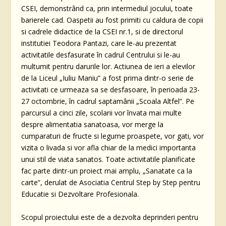
CSEI, demonstrând ca, prin intermediul jocului, toate
barierele cad. Oaspetii au fost primiti cu caldura de copii
si cadrele didactice de la CSEI nr.1, si de directorul
institutiei Teodora Pantazi, care le-au prezentat
activitatile desfasurate în cadrul Centrului si le-au
multumit pentru darurile lor. Actiunea de ieri a elevilor
de la Liceul „Iuliu Maniu” a fost prima dintr-o serie de
activitati ce urmeaza sa se desfasoare, în perioada 23-
27 octombrie, în cadrul saptamânii „Scoala Altfel”. Pe
parcursul a cinci zile, scolarii vor învata mai multe
despre alimentatia sanatoasa, vor merge la
cumparaturi de fructe si legume proaspete, vor gati, vor
vizita o livada si vor afla chiar de la medici importanta
unui stil de viata sanatos. Toate activitatile planificate
fac parte dintr-un proiect mai amplu, „Sanatate ca la
carte”, derulat de Asociatia Centrul Step by Step pentru
Educatie si Dezvoltare Profesionala.
Scopul proiectului este de a dezvolta deprinderi pentru