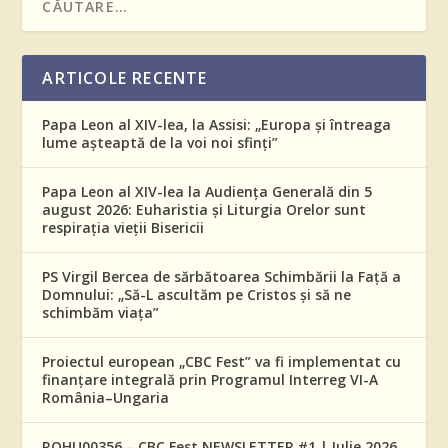
ARTICOLE RECENTE
Papa Leon al XIV-lea, la Assisi: „Europa și întreaga
lume așteaptă de la voi noi sfinți”
Papa Leon al XIV-lea la Audiența Generală din 5
august 2026: Euharistia și Liturgia Orelor sunt
respirația vieții Bisericii
PS Virgil Bercea de sărbătoarea Schimbării la Față a
Domnului: „Să-L ascultăm pe Cristos și să ne
schimbăm viața”
Proiectul european „CBC Fest” va fi implementat cu
finanțare integrală prin Programul Interreg VI-A
România–Ungaria
ROHU00356 – CBC Fest NEWSLETTER #1 | Iulie 2026