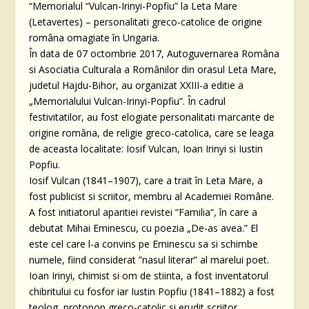
“Memorialul “Vulcan-Irinyi-Popfiu” la Leta Mare
(Letavertes) – personalitati greco-catolice de origine
româna omagiate în Ungaria.
În data de 07 octombrie 2017, Autoguvernarea Româna
si Asociatia Culturala a Românilor din orasul Leta Mare,
judetul Hajdu-Bihor, au organizat XXIII-a editie a
„Memorialului Vulcan-Irinyi-Popfiu”. În cadrul
festivitatilor, au fost elogiate personalitati marcante de
origine româna, de religie greco-catolica, care se leaga
de aceasta localitate: Iosif Vulcan, Ioan Irinyi si Iustin
Popfiu.
Iosif Vulcan (1841–1907), care a trait în Leta Mare, a
fost publicist si scriitor, membru al Academiei Române.
A fost initiatorul aparitiei revistei “Familia“, în care a
debutat Mihai Eminescu, cu poezia „De-as avea.” El
este cel care l-a convins pe Eminescu sa si schimbe
numele, fiind considerat ”nasul literar” al marelui poet.
Ioan Irinyi, chimist si om de stiinta, a fost inventatorul
chibritului cu fosfor iar Iustin Popfiu (1841–1882) a fost
teolog, protopop greco-catolic si erudit scriitor.