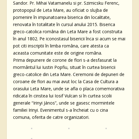
Sandor. Pr. Mihai Vatamanelu si pr. Szimicsku Ferenc,
protopopul de Leta Mare, au oficiat o slujba de
pomenire în impunatoarea biserica din localitate,
renovata în totalitate în cursul anului 2015. Biserica
greco-catolica româna din Leta Mare a fost construita
în anul 1802. Pe iconostasul bisericii înca si acum se mai
pot citi inscriptii în limba româna, care atesta ca
aceasta comunitate este de origine româna.
Prima depunere de corone de flori s-a desfasurat la
mormântul lui Iustin Popfiu, situat în curtea bisericii
greco-catolice din Leta Mare. Ceremonii de depuneri de
coroane de flori au mai avut loc la Casa de Cultura a
orasului Leta Mare, unde se afla o placa comemorativa
ridicata în cinstea lui Iosif Vulcan si în curtea scolii
generale “Irinyi János”, unde se gasesc mormintele
familiei Irinyi. Evenimentul s-a încheiat cu o cina
comuna, oferita de catre organizatori.