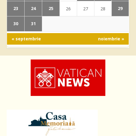
23
24
25
29
26
27
28
30
31
« septembrie
noiembrie »