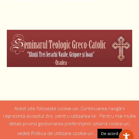
Acest site folosește cookie-uri. Continuarea navigării
Designed by
Web Design 4Us Consulting
|
reprezintă acceptul dvs. pentru utilizarea lor. Pentru mai multe
detalii privind gestionarea preferințelor privind cookie-uri,
Acasa
Istoric
Episcopul
Institutii
Media
Cateheza
vedeți Politica de utillizare cookie-uri..
De acord
Parteneri
Contact
Politică confidențialitate