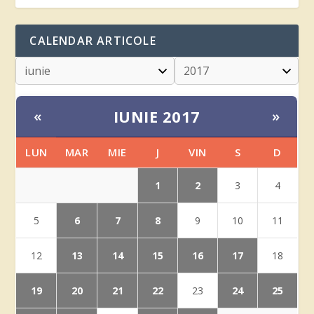
CALENDAR ARTICOLE
IUNIE 2017
«
»
LUN
MAR
MIE
J
VIN
S
D
1
2
3
4
6
7
8
5
9
10
11
13
14
15
16
17
12
18
19
20
21
22
24
25
23