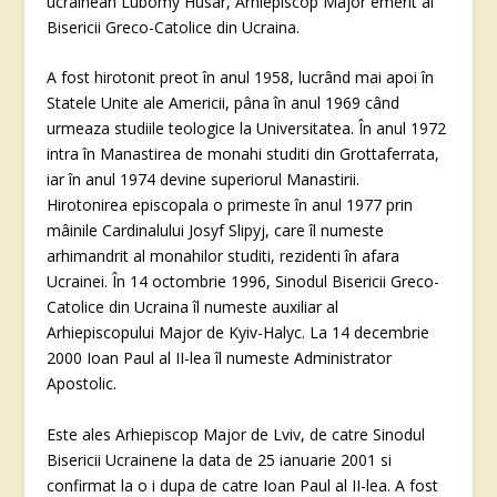
ucrainean Lubomy Husar, Arhiepiscop Major emerit al
Bisericii Greco-Catolice din Ucraina.
A fost hirotonit preot în anul 1958, lucrând mai apoi în
Statele Unite ale Americii, pâna în anul 1969 când
urmeaza studiile teologice la Universitatea. În anul 1972
intra în Manastirea de monahi studiti din Grottaferrata,
iar în anul 1974 devine superiorul Manastirii.
Hirotonirea episcopala o primeste în anul 1977 prin
mâinile Cardinalului Josyf Slipyj, care îl numeste
arhimandrit al monahilor studiti, rezidenti în afara
Ucrainei. În 14 octombrie 1996, Sinodul Bisericii Greco-
Catolice din Ucraina îl numeste auxiliar al
Arhiepiscopului Major de Kyiv-Halyc. La 14 decembrie
2000 Ioan Paul al II-lea îl numeste Administrator
Apostolic.
Este ales Arhiepiscop Major de Lviv, de catre Sinodul
Bisericii Ucrainene la data de 25 ianuarie 2001 si
confirmat la o i dupa de catre Ioan Paul al II-lea. A fost