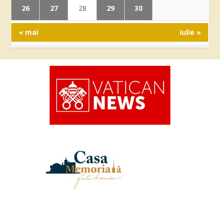
26
27
29
30
28
« mai
iulie »