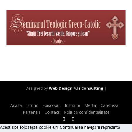
Designed by
Web Design 4Us Consulting
|
Acasa
Istoric
Episcopul
Institutii
Media
Cateheza
Parteneri
Contact
Politică confidențialitate
Acest site folosește cookie-uri. Continuarea navigării reprezintă