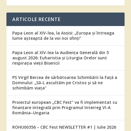
ARTICOLE RECENTE
Papa Leon al XIV-lea, la Assisi: „Europa și întreaga
lume așteaptă de la voi noi sfinți”
Papa Leon al XIV-lea la Audiența Generală din 5
august 2026: Euharistia și Liturgia Orelor sunt
respirația vieții Bisericii
PS Virgil Bercea de sărbătoarea Schimbării la Față a
Domnului: „Să-L ascultăm pe Cristos și să ne
schimbăm viața”
Proiectul european „CBC Fest” va fi implementat cu
finanțare integrală prin Programul Interreg VI-A
România–Ungaria
ROHU00356 – CBC Fest NEWSLETTER #1 | Iulie 2026