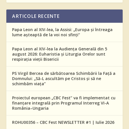
ARTICOLE RECENTE
Papa Leon al XIV-lea, la Assisi: „Europa și întreaga
lume așteaptă de la voi noi sfinți”
Papa Leon al XIV-lea la Audiența Generală din 5
august 2026: Euharistia și Liturgia Orelor sunt
respirația vieții Bisericii
PS Virgil Bercea de sărbătoarea Schimbării la Față a
Domnului: „Să-L ascultăm pe Cristos și să ne
schimbăm viața”
Proiectul european „CBC Fest” va fi implementat cu
finanțare integrală prin Programul Interreg VI-A
România–Ungaria
ROHU00356 – CBC Fest NEWSLETTER #1 | Iulie 2026