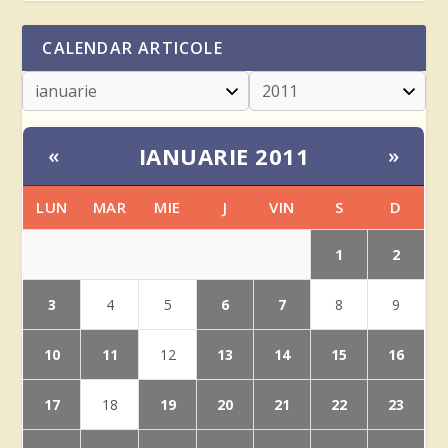
CALENDAR ARTICOLE
IANUARIE 2011
«
»
LUN
MAR
MIE
J
VIN
S
D
1
2
3
6
7
4
5
8
9
10
11
13
14
15
16
12
17
19
20
21
22
23
18