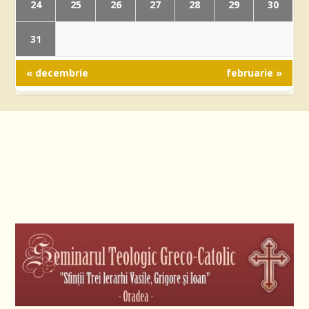
24
25
26
27
28
29
30
31
« decembrie
februarie »