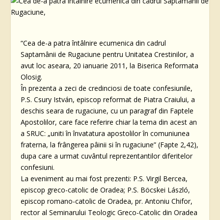
“Cea de-a patra întâlnire ecumenica din cadrul
Saptamânii de Rugaciune pentru Unitatea Crestinilor, a
avut loc aseara, 20 ianuarie 2011, la Biserica Reformata
Olosig.
În prezenta a zeci de credinciosi de toate confesiunile,
P.S. Csury István, episcop reformat de Piatra Craiului, a
deschis seara de rugaciune, cu un paragraf din Faptele
Apostolilor, care face referire chiar la tema din acest an
a SRUC: „uniti în învatatura apostolilor în comuniunea
fraterna, la frângerea pâinii si în rugaciune” (Fapte 2,42),
dupa care a urmat cuvântul reprezentantilor diferitelor
confesiuni.
La eveniment au mai fost prezenti: P.S. Virgil Bercea,
episcop greco-catolic de Oradea; P.S. Böcskei László,
episcop romano-catolic de Oradea, pr. Antoniu Chifor,
rector al Seminarului Teologic Greco-Catolic din Oradea