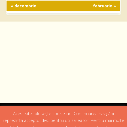
« decembrie
februarie »
Designed by
Web Design 4Us Consulting
|
Acest site folosește cookie-uri. Continuarea navigării
reprezintă acceptul dvs. pentru utilizarea lor. Pentru mai multe
Acasa
Istoric
Episcopul
Institutii
Media