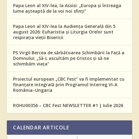
Papa Leon al XIV-lea, la Assisi: „Europa și întreaga
lume așteaptă de la voi noi sfinți”
Papa Leon al XIV-lea la Audiența Generală din 5
august 2026: Euharistia și Liturgia Orelor sunt
respirația vieții Bisericii
PS Virgil Bercea de sărbătoarea Schimbării la Față a
Domnului: „Să-L ascultăm pe Cristos și să ne
schimbăm viața”
Proiectul european „CBC Fest” va fi implementat cu
finanțare integrală prin Programul Interreg VI-A
România–Ungaria
ROHU00356 – CBC Fest NEWSLETTER #1 | Iulie 2026
CALENDAR ARTICOLE