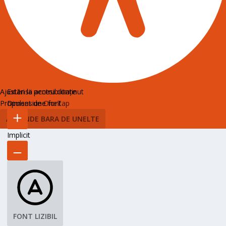
Ajustări la accesibilitate
Extensii pentru conținut
Propulsat de
Dimensiune font
OneTap
ASCUNDE BARA DE UNELTE
Implicit
FONT LIZIBIL