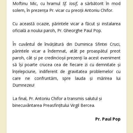
Moftinu Mic, cu hramul
Sf. Iosif
, a sărbătorit în mod
solem, în prezența Pr. vicar cu preoții Antoniu Chifor.
Cu această ocazie, părintele vicar a făcut și instalarea
oficială a noului paroh, Pr. Gheorghe Paul Pop.
În cuvântul de învățătură din Duminica Sfintei Cruci,
părintele vicar a îndemnat, atât pe proaspătul preot
paroh, cât și pe credincioșii prezenți la acest eveniment
să își poarte crucea cea de fiecare zi cu demnitate și
înțelepciune, indiferent de gravitatea problemelor cu
care ne confruntăm, spre lauda și mărirea lui
Dumnezeu!
La final, Pr. Antoniu Chifor a transmis salutul și
binecuvântarea Preasfințitului Virgil Bercea.
Pr. Paul Pop