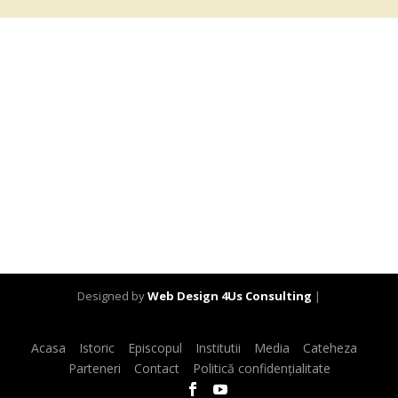
Designed by
Web Design 4Us Consulting
|
Acasa
Istoric
Episcopul
Institutii
Media
Cateheza
Parteneri
Contact
Politică confidențialitate