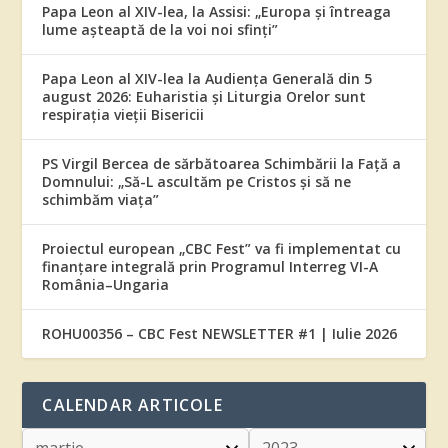
Papa Leon al XIV-lea, la Assisi: „Europa și întreaga
lume așteaptă de la voi noi sfinți”
Papa Leon al XIV-lea la Audiența Generală din 5
august 2026: Euharistia și Liturgia Orelor sunt
respirația vieții Bisericii
PS Virgil Bercea de sărbătoarea Schimbării la Față a
Domnului: „Să-L ascultăm pe Cristos și să ne
schimbăm viața”
Proiectul european „CBC Fest” va fi implementat cu
finanțare integrală prin Programul Interreg VI-A
România–Ungaria
ROHU00356 – CBC Fest NEWSLETTER #1 | Iulie 2026
CALENDAR ARTICOLE